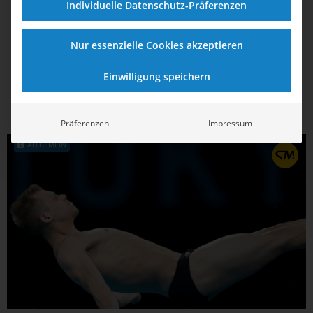
WM in Doha: Neun Paris-Tickets für das
Individuelle Datenschutz-Präferenzen
DSV-Team
Nur essenzielle Cookies akzeptieren
Bei den Weltmeisterschaften in Doha sichert sich das DSV-
Team weitere Quotenplätze für die Olympischen Spiele im
Einwilligung speichern
Sommer.
Präferenzen
Impressum
ALLGEMEIN