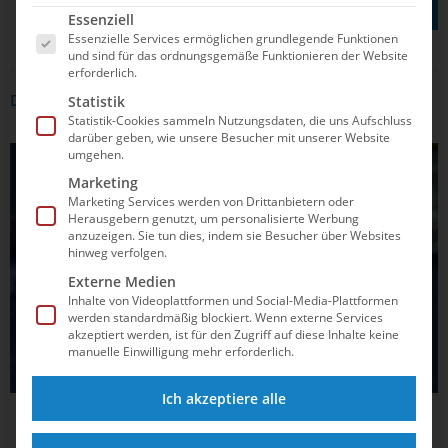
Es folgt eine Liste der Service-Gruppen, für die e
Essenziell
Essenzielle Services ermöglichen grundlegende Funktionen
und sind für das ordnungsgemäße Funktionieren der Website
erforderlich.
Statistik
DAS KÖNNTE DICH AUCH INTERRESSIEREN
Statistik-Cookies sammeln Nutzungsdaten, die uns Aufschluss
darüber geben, wie unsere Besucher mit unserer Website
umgehen.
WASSERSPRINGEN
Marketing
Marketing Services werden von Drittanbietern oder
Herausgebern genutzt, um personalisierte Werbung
anzuzeigen. Sie tun dies, indem sie Besucher über Websites
hinweg verfolgen.
Externe Medien
Inhalte von Videoplattformen und Social-Media-Plattformen
werden standardmäßig blockiert. Wenn externe Services
akzeptiert werden, ist für den Zugriff auf diese Inhalte keine
manuelle Einwilligung mehr erforderlich.
Ich akzeptiere alle
22.02.2024
18:27