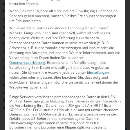
sich keinen größeren Fehler erlaubte. Das
besuchen können.
Halbfinale steht am Donnerstag (09:30 Uhr
Wenn Sie unter 16 Jahre alt sind und Ihre Einwilligung zu optionalen
Services geben möchten, müssen Sie Ihre Erziehungsberechtigten
deutscher Zeit) an, von 18 Springerinnen
um Erlaubnis bitten.
qualifizieren sich dann die besten Zwölf für die
Wir verwenden Cookies und andere Technologien auf unserer
Website. Einige von ihnen sind essenziell, während andere uns
Entscheidung am gleichen Tag (12:15 Uhr). „Ich
helfen, diese Website und Ihre Erfahrung zu verbessern.
möchte an das anknüpfen, was ich letztes Jahr in
Personenbezogene Daten können verarbeitet werden (z. B. IP-
Adressen), z. B. für personalisierte Anzeigen und Inhalte oder die
Doha erreicht habe, also mindestens Platz zehn
Messung von Anzeigen und Inhalten.
Weitere Informationen über die
Verwendung Ihrer Daten finden Sie in unserer
oder besser“, so Pfeif. Bei den FISU World
Datenschutzerklärung
.
Es besteht keine Verpflichtung, in die
University Games in Berlin holte sie erst kürzlich
Verarbeitung Ihrer Daten einzuwilligen, um dieses Angebot zu
nutzen.
Sie können Ihre Auswahl jederzeit unter
Einstellungen
Bronze mit neuer Bestleistung (354,40), eine
widerrufen oder anpassen.
Bitte beachten Sie, dass aufgrund
individueller Einstellungen möglicherweise nicht alle Funktionen der
ähnliche Punktzahl schwebt ihr auch für Singapur
Website verfügbar sind.
vor. „Es wäre schön, wenn es nochmal in die
Einige Services verarbeiten personenbezogene Daten in den USA.
Richtung gehen könnte. Damit wäre dann auch
Mit Ihrer Einwilligung zur Nutzung dieser Services willigen Sie auch in
die Verarbeitung Ihrer Daten in den USA gemäß Art. 49 (1) lit. a
eine Platzierung noch weiter vorne möglich.“
GDPR ein. Der EuGH stuft die USA als ein Land mit unzureichendem
Datenschutz nach EU-Standards ein. Es besteht beispielsweise die
Gefahr, dass US-Behörden personenbezogene Daten in
Überwachungsprogrammen verarbeiten, ohne dass für
Europäerinnen und Europäer eine Klagemöglichkeit besteht.
TEILEN AUF