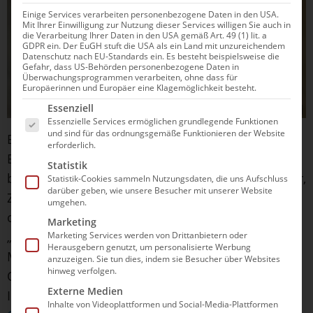
Einige Services verarbeiten personenbezogene Daten in den USA.
Mit Ihrer Einwilligung zur Nutzung dieser Services willigen Sie auch in
die Verarbeitung Ihrer Daten in den USA gemäß Art. 49 (1) lit. a
GDPR ein. Der EuGH stuft die USA als ein Land mit unzureichendem
Datenschutz nach EU-Standards ein. Es besteht beispielsweise die
Gefahr, dass US-Behörden personenbezogene Daten in
Überwachungsprogrammen verarbeiten, ohne dass für
Europäerinnen und Europäer eine Klagemöglichkeit besteht.
Es folgt eine Liste der Service-Gruppen, für die e
Essenziell
© privat
Essenzielle Services ermöglichen grundlegende Funktionen
und sind für das ordnungsgemäße Funktionieren der Website
Betroffen sind offenbar vor allem
erforderlich.
Bronzemedaillen, die nicht aus reiner Bronze
Statistik
bestehen, sondern aus einer Legierung aus Kupfer,
Statistik-Cookies sammeln Nutzungsdaten, die uns Aufschluss
darüber geben, wie unsere Besucher mit unserer Website
Zink und Zinn. Diese spezielle Mischung ist
umgehen.
offenbar nicht wirklich haltbar. Ein Sprecher von
Marketing
„Paris 2024“ erklärte, man arbeitete eng mit der
Marketing Services werden von Drittanbietern oder
Herausgebern genutzt, um personalisierte Werbung
Monnaie de Paris (der für die Herstellung und
anzuzeigen. Sie tun dies, indem sie Besucher über Websites
hinweg verfolgen.
Qualitätskontrolle der Medaillen zuständigen
Externe Medien
Institution, Anm. d. Red.) und dem
Internationalen
Inhalte von Videoplattformen und Social-Media-Plattformen