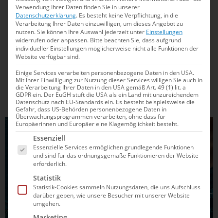
Verwendung Ihrer Daten finden Sie in unserer
Weltrekord bei den Masters
Datenschutzerklärung
.
Es besteht keine Verpflichtung, in die
Verarbeitung Ihrer Daten einzuwilligen, um dieses Angebot zu
Ein spontaner Wettkampf führt zu einem überraschenden
nutzen.
Sie können Ihre Auswahl jederzeit unter
Einstellungen
widerrufen oder anpassen.
Bitte beachten Sie, dass aufgrund
Weltrekord: Lea Boy beweist einmal mehr, wie
individueller Einstellungen möglicherweise nicht alle Funktionen der
unberechenbar der Schwimmsport sein kann. Was hinter
Website verfügbar sind.
dem Rekord und dem Ausflug zu den Masters steckt – und
Einige Services verarbeiten personenbezogene Daten in den USA.
welche Pläne sie für die Weltmeisterschaften in Singapur...
Mit Ihrer Einwilligung zur Nutzung dieser Services willigen Sie auch in
die Verarbeitung Ihrer Daten in den USA gemäß Art. 49 (1) lit. a
GDPR ein. Der EuGH stuft die USA als ein Land mit unzureichendem
Datenschutz nach EU-Standards ein. Es besteht beispielsweise die
Gefahr, dass US-Behörden personenbezogene Daten in
Überwachungsprogrammen verarbeiten, ohne dass für
Europäerinnen und Europäer eine Klagemöglichkeit besteht.
Es folgt eine Liste der Service-Gruppen, für die e
Essenziell
Essenzielle Services ermöglichen grundlegende Funktionen
und sind für das ordnungsgemäße Funktionieren der Website
erforderlich.
Statistik
Statistik-Cookies sammeln Nutzungsdaten, die uns Aufschluss
darüber geben, wie unsere Besucher mit unserer Website
umgehen.
Marketing