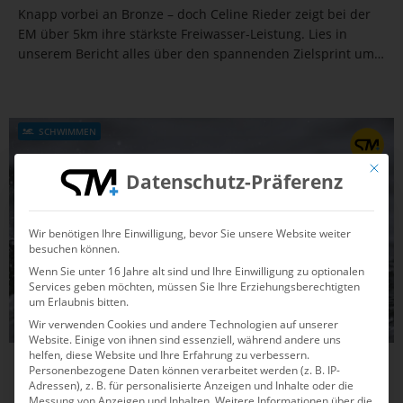
Knapp vorbei an Bronze – doch Celine Rieder zeigt bei der
EM über 5km ihre stärkste Freiwasser-Leistung. Lies in
unserem Bericht alles über den spannenden Zielsprint um
die Medaillen.
SCHWIMMEN
Mit die
Datenschutz-Präferenz
Wir benötigen Ihre Einwilligung, bevor Sie unsere Website weiter
besuchen können.
Wenn Sie unter 16 Jahre alt sind und Ihre Einwilligung zu optionalen
Services geben möchten, müssen Sie Ihre Erziehungsberechtigten
um Erlaubnis bitten.
Wir verwenden Cookies und andere Technologien auf unserer
Website. Einige von ihnen sind essenziell, während andere uns
helfen, diese Website und Ihre Erfahrung zu verbessern.
04.04.2025
14:38
Personenbezogene Daten können verarbeitet werden (z. B. IP-
Adressen), z. B. für personalisierte Anzeigen und Inhalte oder die
Lea Boy schwimmt völlig unerwartet
Messung von Anzeigen und Inhalten.
Weitere Informationen über die