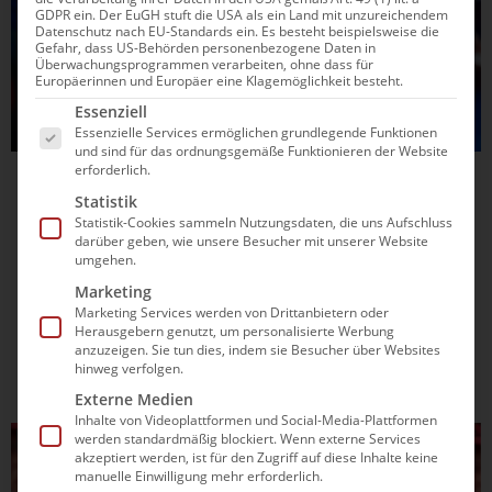
GDPR ein. Der EuGH stuft die USA als ein Land mit unzureichendem
Datenschutz nach EU-Standards ein. Es besteht beispielsweise die
Gefahr, dass US-Behörden personenbezogene Daten in
Überwachungsprogrammen verarbeiten, ohne dass für
Europäerinnen und Europäer eine Klagemöglichkeit besteht.
Es folgt eine Liste der Service-Gruppen, für die e
Essenziell
Essenzielle Services ermöglichen grundlegende Funktionen
und sind für das ordnungsgemäße Funktionieren der Website
erforderlich.
05.12.2025
12:23
Statistik
Johannes Liebmann mit Junioren-
Statistik-Cookies sammeln Nutzungsdaten, die uns Aufschluss
darüber geben, wie unsere Besucher mit unserer Website
Weltrekord EM-Vorlaufschnellster
umgehen.
Marketing
Auch Lagentalent Noelle Benkler schenkt sich zum 18.
Marketing Services werden von Drittanbietern oder
Geburtstag einen Rekord bei den Kurzbahn-
Herausgebern genutzt, um personalisierte Werbung
Europameisterschaften im polnischen Lublin. Lies hier alles
anzuzeigen. Sie tun dies, indem sie Besucher über Websites
über den Vorlaufabschnitt am Freitag.
hinweg verfolgen.
Externe Medien
Inhalte von Videoplattformen und Social-Media-Plattformen
werden standardmäßig blockiert. Wenn externe Services
ALLGEMEIN
akzeptiert werden, ist für den Zugriff auf diese Inhalte keine
manuelle Einwilligung mehr erforderlich.