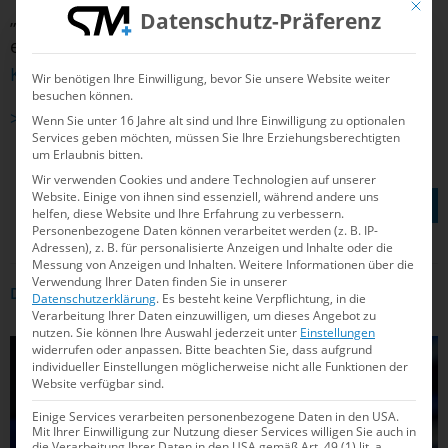
Mit die
„Deshalb ist es eine gute Simulation, sodass man
Datenschutz-Präferenz
eine Idee hat, was da auf uns zukommt“, erklärte
Kusch in der „Welt am Sonntag“
.
Wir benötigen Ihre Einwilligung, bevor Sie unsere Website weiter
besuchen können.
>> Alle ISL-Ergebnisse auf einen Blick
Wenn Sie unter 16 Jahre alt sind und Ihre Einwilligung zu optionalen
Services geben möchten, müssen Sie Ihre Erziehungsberechtigten
um Erlaubnis bitten.
Wir verwenden Cookies und andere Technologien auf unserer
TEILEN AUF
Website. Einige von ihnen sind essenziell, während andere uns
helfen, diese Website und Ihre Erfahrung zu verbessern.
Personenbezogene Daten können verarbeitet werden (z. B. IP-
Adressen), z. B. für personalisierte Anzeigen und Inhalte oder die
Messung von Anzeigen und Inhalten.
Weitere Informationen über die
Verwendung Ihrer Daten finden Sie in unserer
DAS KÖNNTE DICH AUCH INTERRESSIEREN
Datenschutzerklärung
.
Es besteht keine Verpflichtung, in die
Verarbeitung Ihrer Daten einzuwilligen, um dieses Angebot zu
nutzen.
Sie können Ihre Auswahl jederzeit unter
Einstellungen
widerrufen oder anpassen.
Bitte beachten Sie, dass aufgrund
SCHWIMMEN
individueller Einstellungen möglicherweise nicht alle Funktionen der
Website verfügbar sind.
Einige Services verarbeiten personenbezogene Daten in den USA.
Mit Ihrer Einwilligung zur Nutzung dieser Services willigen Sie auch in
die Verarbeitung Ihrer Daten in den USA gemäß Art. 49 (1) lit. a