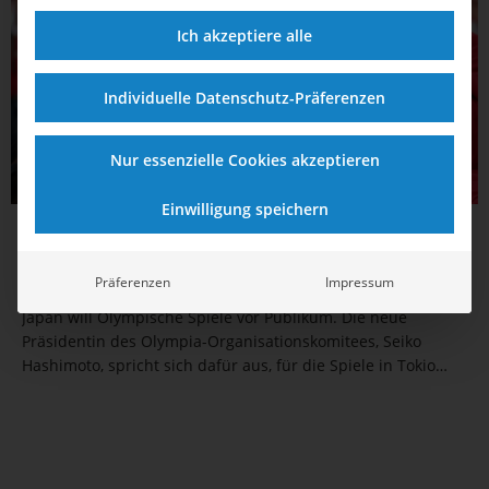
Ich akzeptiere alle
Individuelle Datenschutz-Präferenzen
Nur essenzielle Cookies akzeptieren
Einwilligung speichern
01.03.2021
17:59
Japan will Olympische Spiele vor Publikum
Präferenzen
Impressum
Japan will Olympische Spiele vor Publikum. Die neue
Präsidentin des Olympia-Organisationskomitees, Seiko
Hashimoto, spricht sich dafür aus, für die Spiele in Tokio
zumindest in begrenzter Zahl Zuschauer*innen zuzulassen.
Andernfalls würden „sich die Athlet*innen definitiv fragen,
warum es dort keine Fans...