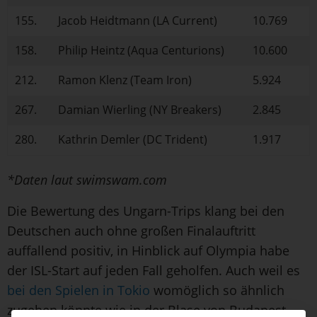
155.
Jacob Heidtmann (LA Current)
10.769
158.
Philip Heintz (Aqua Centurions)
10.600
212.
Ramon Klenz (Team Iron)
5.924
267.
Damian Wierling (NY Breakers)
2.845
280.
Kathrin Demler (DC Trident)
1.917
*Daten laut swimswam.com
Die Bewertung des Ungarn-Trips klang bei den
Deutschen auch ohne großen Finalauftritt
auffallend positiv, in Hinblick auf Olympia habe
der ISL-Start auf jeden Fall geholfen. Auch weil es
bei den Spielen in Tokio
womöglich so ähnlich
zugehen könnte wie in der Blase von Budapest.