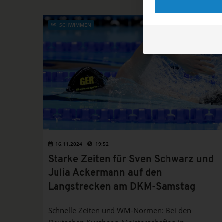
unternommen werden, erfährst du hier.
SCHWIMMEN
16.11.2024
19:52
Starke Zeiten für Sven Schwarz und
Julia Ackermann auf den
Langstrecken am DKM-Samstag
Schnelle Zeiten und WM-Normen: Bei den