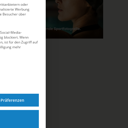
ittanbietern oder
alisierte Werbung
ie Besucher über
 Social-Media-
g blockiert. Wenn
, ist für den Zugriff auf
illigung mehr
-Präferenzen