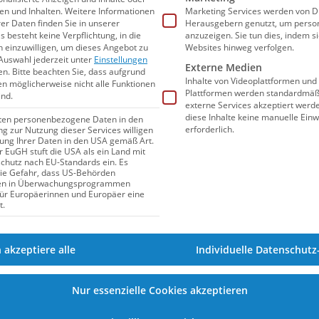
n und Inhalten.
Weitere Informationen
Marketing Services werden von Dr
er Daten finden Sie in unserer
Herausgebern genutzt, um person
s besteht keine Verpflichtung, in die
anzuzeigen. Sie tun dies, indem s
n einzuwilligen, um dieses Angebot zu
Websites hinweg verfolgen.
Auswahl jederzeit unter
Einstellungen
Externe Medien
en.
Bitte beachten Sie, dass aufgrund
Inhalte von Videoplattformen und
gen möglicherweise nicht alle Funktionen
Plattformen werden standardmäßi
ind.
externe Services akzeptiert werden
diese Inhalte keine manuelle Einw
iten personenbezogene Daten in den
erforderlich.
ung zur Nutzung dieser Services willigen
itung Ihrer Daten in den USA gemäß Art.
er EuGH stuft die USA als ein Land mit
hutz nach EU-Standards ein. Es
17.11.2024
18:14
die Gefahr, dass US-Behörden
en in Überwachungsprogrammen
DKM in Wuppertal: Maier, Schaller
für Europäerinnen und Europäer eine
t.
und Wendland im Goldrausch
h akzeptiere alle
Individuelle Datenschutz
Am vierten Tag der Deutschen Kurzbahn-
Meisterschaften bauen Nicole Maier und Moritz
Nur essenzielle Cookies akzeptieren
Schaller ihre DKM-Bilanz auf jeweils vier
Goldmedaillen aus, Finn Wendland macht in der