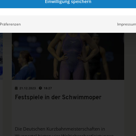
Einwilligung speichern
Wuppertaler Schwimmoper das Lagen-Triple
perfekt. Dazu überraschen zum Abschluss ganz
SCHWIMMEN
junge Sieger*innen wie Sofiia Dzhura und...
Präferenzen
Impressu
21.12.2023
18:27
Festspiele in der Schwimmoper
Die Deutschen Kurzbahnmeisterschaften in