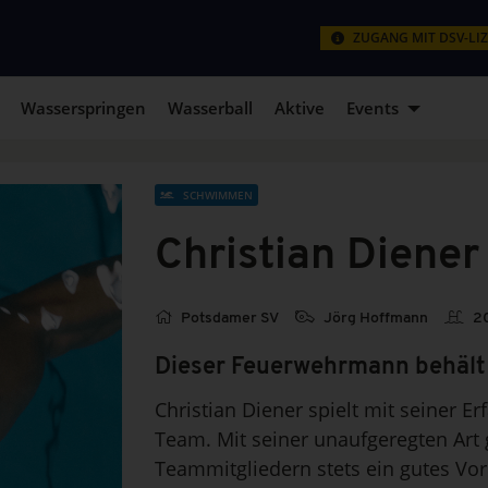
ZUGANG MIT DSV-LI
Wasserspringen
Wasserball
Aktive
Events
SCHWIMMEN
Christian Diener
Potsdamer SV
Jörg Hoffmann
20
Dieser Feuerwehrmann behält
Christian Diener spielt mit seiner E
Team. Mit seiner unaufgeregten Art 
Teammitgliedern stets ein gutes Vor