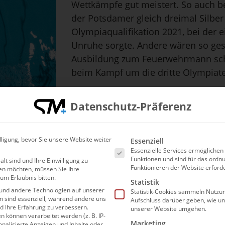
Wettkämpfe gut meistert. So auch b
der Potsdamer gleich dreimal Silbe
Olympiaqualifikation 2021, bei der ei
Unruhe sorgte. Andere wären so gesch
Ausbildung zum Feuerwehrmann sch
beim Kampf um die dritte Olympiat
Datenschutz-Präferenz
GRÖSSTE ERFOLGE
Olmpische Spiele: Platz 7 200m Rücken (2016),
Rücken (2014), Kurzbahn-EM: 3x Silber (2019)
© Jo Kleindl
Es folgt eine Liste der Ser
lligung, bevor Sie unsere Website weiter
Essenziell
Essenzielle Services ermögliche
Funktionen und sind für das or
alt sind und Ihre Einwilligung zu
Funktionieren der Website erforde
en möchten, müssen Sie Ihre
um Erlaubnis bitten.
Statistik
und andere Technologien auf unserer
Statistik-Cookies sammeln Nutzun
en sind essenziell, während andere uns
Aufschluss darüber geben, wie u
nd Ihre Erfahrung zu verbessern.
unserer Website umgehen.
können verarbeitet werden (z. B. IP-
Marketing
SCHWIMMEN
sonalisierte Anzeigen und Inhalte oder