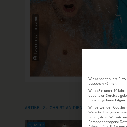
Folge mir auf Instagram
Wir benötigen Ihre Einwi
besuchen können.
Wenn Sie unter 16 Jahre 
optionalen Services geb
Erziehungsberechtigten 
Wir verwenden Cookies 
ARTIKEL ZU CHRISTIAN DIENER
Website. Einige von ihn
helfen, diese Website u
Personenbezogene Daten 
POLITIK
Adressen), z. B. für per