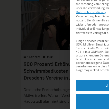
die Messung von Anzeige
über die Verwendung Ihr
Datenschutzerklärung
.
E
Verarbeitung Ihrer Date
nutzen.
Sie können Ihre 
widerrufen oder anpass
individueller Einstellun
der Website verfügbar s
Einige Services verarbe
USA. Mit Ihrer Einwillig
Sie auch in die Verarbe
49 (1) lit. a GDPR ein. D
unzureichendem Datensc
19.12.2024
13:05
besteht beispielsweise 
personenbezogene Dat
900 Prozent! Erhöhung der
verarbeiten, ohne dass 
Klagemöglichkeit besteh
Schwimmbadkosten versetzt
Dresdens Vereine in Aufruhr
Ic
Drastische Preiserhöhungen könnten Tausende
Aktive treffen. Warum Vereine in Sachsens
Hauptstadt alarmiert sind und welche Schritte
auch vom sächsischen Landesverband