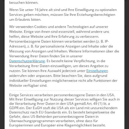
Aktive
Verein
WM-
Platzierung
besuchen können.
Klara Bleyer
Freie
Solo
5
Disziplin
Wenn Sie unter 16 Jahre alt sind und Ihre Einwilligung zu optionalen
Schwimmer
Technische
Services geben möchten, müssen Sie Ihre Erziehungsberechtigten
Bochum
Kür
um Erlaubnis bitten.
Wir verwenden Cookies und andere Technologien auf unserer
Klara Bleyer
Freie
Solo Freie
5
Website. Einige von ihnen sind essenziell, während andere uns
helfen, diese Website und Ihre Erfahrung zu verbessern.
Schwimmer
Kür
Personenbezogene Daten können verarbeitet werden (z. B. IP-
Bochum
Adressen), z. B. für personalisierte Anzeigen und Inhalte oder die
Messung von Anzeigen und Inhalten.
Weitere Informationen über die
Verwendung Ihrer Daten finden Sie in unserer
Klara
Freie
Duett
13
Datenschutzerklärung
.
Es besteht keine Verpflichtung, in die
Bleyer/Amélie
Schwimmer
Technische
Verarbeitung Ihrer Daten einzuwilligen, um dieses Angebot zu
Blumenthal
Bochum
Kür
nutzen.
Sie können Ihre Auswahl jederzeit unter
Einstellungen
widerrufen oder anpassen.
Bitte beachten Sie, dass aufgrund
Haz
individueller Einstellungen möglicherweise nicht alle Funktionen der
Website verfügbar sind.
Klara
Freie
Duett Freie
8
Einige Services verarbeiten personenbezogene Daten in den USA.
Bleyer/Amélie
Schwimmer
Kür
Mit Ihrer Einwilligung zur Nutzung dieser Services willigen Sie auch in
Blumenthal
Bochum
die Verarbeitung Ihrer Daten in den USA gemäß Art. 49 (1) lit. a
GDPR ein. Der EuGH stuft die USA als ein Land mit unzureichendem
Haz
Datenschutz nach EU-Standards ein. Es besteht beispielsweise die
Gefahr, dass US-Behörden personenbezogene Daten in
Daria
SB Bayern
Mixed-
9
Überwachungsprogrammen verarbeiten, ohne dass für
Europäerinnen und Europäer eine Klagemöglichkeit besteht.
Tonn/Frithjof
07/SC
Duett Freie