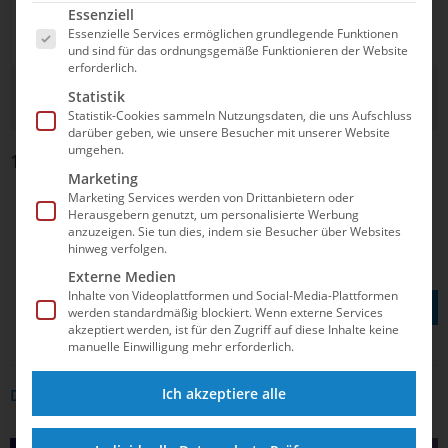
Es folgt eine Liste der Service-Gruppen, für die e
Essenziell
Seidel
Wedding
Kür
Essenzielle Services ermöglichen grundlegende Funktionen
1929
und sind für das ordnungsgemäße Funktionieren der Website
erforderlich.
DSV
Acrobatic
21
Statistik
Routine
Statistik-Cookies sammeln Nutzungsdaten, die uns Aufschluss
darüber geben, wie unsere Besucher mit unserer Website
umgehen.
1 bis 6 von 6 Einträgen
Marketing
Marketing Services werden von Drittanbietern oder
❮
1
❯
Herausgebern genutzt, um personalisierte Werbung
anzuzeigen. Sie tun dies, indem sie Besucher über Websites
hinweg verfolgen.
Externe Medien
TEILEN AUF
Inhalte von Videoplattformen und Social-Media-Plattformen
werden standardmäßig blockiert. Wenn externe Services
akzeptiert werden, ist für den Zugriff auf diese Inhalte keine
manuelle Einwilligung mehr erforderlich.
Ich akzeptiere alle
DAS KÖNNTE DICH AUCH INTERRESSIEREN