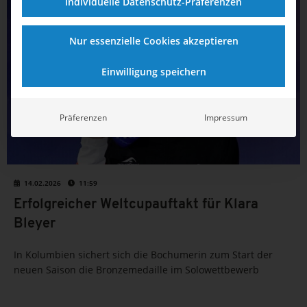
Individuelle Datenschutz-Präferenzen
SYNCHRONSCHWIMMEN
Nur essenzielle Cookies akzeptieren
Einwilligung speichern
Präferenzen
Impressum
14.02.2026
11:59
Erfolgreicher Weltcupauftakt für Klara
Bleyer
In Kolumbien sichert sich die Bochumerin zum Start der
neuen Saison die Bronzemedaille im Solowettbewerb