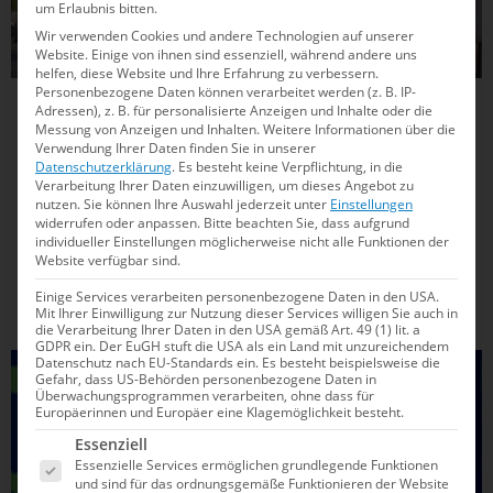
um Erlaubnis bitten.
Wir verwenden Cookies und andere Technologien auf unserer
Website. Einige von ihnen sind essenziell, während andere uns
helfen, diese Website und Ihre Erfahrung zu verbessern.
Personenbezogene Daten können verarbeitet werden (z. B. IP-
02.04.2025
13:14
Adressen), z. B. für personalisierte Anzeigen und Inhalte oder die
Messung von Anzeigen und Inhalten.
Weitere Informationen über die
WM 2025 in Singapur: So viel kosten die
Verwendung Ihrer Daten finden Sie in unserer
Datenschutzerklärung
.
Es besteht keine Verpflichtung, in die
Tickets diesmal
Verarbeitung Ihrer Daten einzuwilligen, um dieses Angebot zu
nutzen.
Sie können Ihre Auswahl jederzeit unter
Einstellungen
Die Schwimmsport-WM 2025 in Singapur im Sommer
widerrufen oder anpassen.
Bitte beachten Sie, dass aufgrund
individueller Einstellungen möglicherweise nicht alle Funktionen der
verspricht spannende Wettkämpfe mit über 2.500 Athleten
Website verfügbar sind.
aus mehr als 200 Ländern. Die Ticketpreise sind deutlich
günstiger als bei Olympia in Paris. Erfahre hier alle
Einige Services verarbeiten personenbezogene Daten in den USA.
Mit Ihrer Einwilligung zur Nutzung dieser Services willigen Sie auch in
wichtigen Infos und lerne auch...
die Verarbeitung Ihrer Daten in den USA gemäß Art. 49 (1) lit. a
GDPR ein. Der EuGH stuft die USA als ein Land mit unzureichendem
Datenschutz nach EU-Standards ein. Es besteht beispielsweise die
WASSERSPRINGEN
Gefahr, dass US-Behörden personenbezogene Daten in
Überwachungsprogrammen verarbeiten, ohne dass für
Europäerinnen und Europäer eine Klagemöglichkeit besteht.
Es folgt eine Liste der Service-Gruppen, für die e
Essenziell
Essenzielle Services ermöglichen grundlegende Funktionen
und sind für das ordnungsgemäße Funktionieren der Website