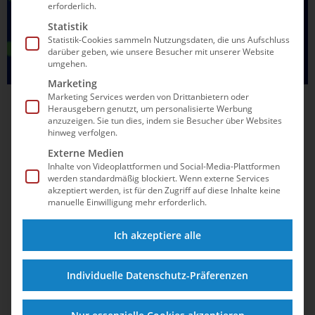
erforderlich.
Statistik
Statistik-Cookies sammeln Nutzungsdaten, die uns Aufschluss
darüber geben, wie unsere Besucher mit unserer Website
umgehen.
Marketing
Marketing Services werden von Drittanbietern oder
27.07.2025
13:02
Herausgebern genutzt, um personalisierte Werbung
anzuzeigen. Sie tun dies, indem sie Besucher über Websites
Moritz Wesemann holt als WM-Sechster
hinweg verfolgen.
vom 1m-Brett Schwung für die nächsten
Externe Medien
Aufgaben
Inhalte von Videoplattformen und Social-Media-Plattformen
werden standardmäßig blockiert. Wenn externe Services
akzeptiert werden, ist für den Zugriff auf diese Inhalte keine
Lou Massenberg wird Neunter. Erstmals seit zwölf Jahren
manuelle Einwilligung mehr erforderlich.
standen in dieser Disziplin wieder zwei Deutsche im WM-
Finale.
Ich akzeptiere alle
Individuelle Datenschutz-Präferenzen