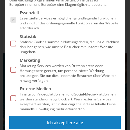
Überwachungsprogrammen verarbeiten, ohne dass für
Das Team des Deutschen Schwimm-Verbandes e.V. (DSV)
Europäerinnen und Europäer eine Klagemöglichkeit besteht.
konnte sich bei den Europameisterschaften in Budapest
Es folgt eine Liste der Service-Gruppen, für die e
Essenziell
(HUN) am Mittwoch mit Kathrin Demler und Julia Mrozinski
Essenzielle Services ermöglichen grundlegende Funktionen
freuen. Die Essenerin Demler zog in 2:09,59 Minuten als
und sind für das ordnungsgemäße Funktionieren der Website
Siebte des Halbfinales über 200m Schmetterling in den...
erforderlich.
Statistik
Statistik-Cookies sammeln Nutzungsdaten, die uns Aufschluss
darüber geben, wie unsere Besucher mit unserer Website
umgehen.
Marketing
Marketing Services werden von Drittanbietern oder
Herausgebern genutzt, um personalisierte Werbung
anzuzeigen. Sie tun dies, indem sie Besucher über Websites
hinweg verfolgen.
Externe Medien
Inhalte von Videoplattformen und Social-Media-Plattformen
werden standardmäßig blockiert. Wenn externe Services
akzeptiert werden, ist für den Zugriff auf diese Inhalte keine
manuelle Einwilligung mehr erforderlich.
Ich akzeptiere alle