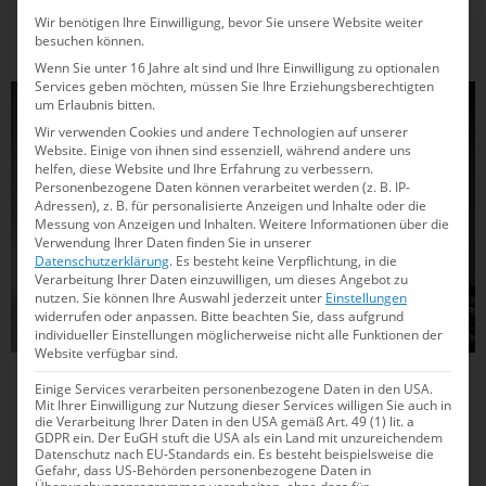
Titelverteidigerin Angelina Köhler. Mit dabei sind auch zehn
Wir benötigen Ihre Einwilligung, bevor Sie unsere Website weiter
junge Talente, die in Lublin ihr Debüt im Nationalteam
besuchen können.
geben.
Wenn Sie unter 16 Jahre alt sind und Ihre Einwilligung zu optionalen
Services geben möchten, müssen Sie Ihre Erziehungsberechtigten
SCHWIMMEN
um Erlaubnis bitten.
Wir verwenden Cookies und andere Technologien auf unserer
Website. Einige von ihnen sind essenziell, während andere uns
helfen, diese Website und Ihre Erfahrung zu verbessern.
Personenbezogene Daten können verarbeitet werden (z. B. IP-
Adressen), z. B. für personalisierte Anzeigen und Inhalte oder die
Messung von Anzeigen und Inhalten.
Weitere Informationen über die
Verwendung Ihrer Daten finden Sie in unserer
Datenschutzerklärung
.
Es besteht keine Verpflichtung, in die
Verarbeitung Ihrer Daten einzuwilligen, um dieses Angebot zu
nutzen.
Sie können Ihre Auswahl jederzeit unter
Einstellungen
widerrufen oder anpassen.
Bitte beachten Sie, dass aufgrund
individueller Einstellungen möglicherweise nicht alle Funktionen der
Website verfügbar sind.
19.05.2021
20:37
Einige Services verarbeiten personenbezogene Daten in den USA.
Mit Ihrer Einwilligung zur Nutzung dieser Services willigen Sie auch in
Demler und Mrozinski erreichen EM-Finale
die Verarbeitung Ihrer Daten in den USA gemäß Art. 49 (1) lit. a
GDPR ein. Der EuGH stuft die USA als ein Land mit unzureichendem
in Budapest
Datenschutz nach EU-Standards ein. Es besteht beispielsweise die
Gefahr, dass US-Behörden personenbezogene Daten in