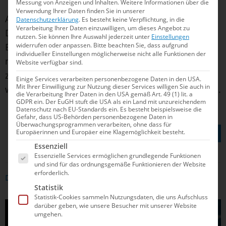
Messung von Anzeigen und Inhalten.
Weitere Informationen über die
Verwendung Ihrer Daten finden Sie in unserer
Auf den SV Ludwigsburg 08 kommt gemäß den
Datenschutzerklärung
.
Es besteht keine Verpflichtung, in die
Verarbeitung Ihrer Daten einzuwilligen, um dieses Angebot zu
Durchführungsbestimmungen der Wasserball-
nutzen.
Sie können Ihre Auswahl jederzeit unter
Einstellungen
widerrufen oder anpassen.
Bitte beachten Sie, dass aufgrund
Bundesliga nun noch eine Strafzahlung (erhöhtes
individueller Einstellungen möglicherweise nicht alle Funktionen der
nachträgliches Meldegeld) in Höhe von 1.000 Euro
Website verfügbar sind.
zu. Die Spieler des SVL können den Verein regulär
Einige Services verarbeiten personenbezogene Daten in den USA.
Mit Ihrer Einwilligung zur Nutzung dieser Services willigen Sie auch in
während des Transferfensters im Januar verlassen.
die Verarbeitung Ihrer Daten in den USA gemäß Art. 49 (1) lit. a
GDPR ein. Der EuGH stuft die USA als ein Land mit unzureichendem
Datenschutz nach EU-Standards ein. Es besteht beispielsweise die
Gefahr, dass US-Behörden personenbezogene Daten in
Überwachungsprogrammen verarbeiten, ohne dass für
TEILEN AUF
Europäerinnen und Europäer eine Klagemöglichkeit besteht.
Es folgt eine Liste der Service-Gruppen, für die e
Essenziell
Essenzielle Services ermöglichen grundlegende Funktionen
und sind für das ordnungsgemäße Funktionieren der Website
erforderlich.
DAS KÖNNTE DICH AUCH INTERRESSIEREN
Statistik
Statistik-Cookies sammeln Nutzungsdaten, die uns Aufschluss
darüber geben, wie unsere Besucher mit unserer Website
WASSERBALL
umgehen.