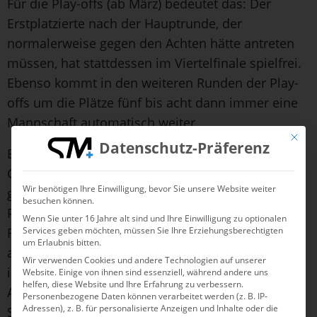
Für die Play-offs (ab März) bedeutet das: Der
Erstplatzierte nach der Hauptrunde, der
normalerweise gegen den Achten hätte antreten
müssen, hat stattdessen im Viertelfinale spielfrei.
Ebenso kommt in den weiteren Runden der Play-
offs um die Plätze fünf bis acht dann immer eine
Mannschaft automatisch weiter.
Mit die
Datenschutz-Präferenz
Es steigt auch kein weiteres Team aus der A-
Gruppe ab. Der Gewinner der B-Gruppe steigt wie
Wir benötigen Ihre Einwilligung, bevor Sie unsere Website weiter
gehabt auf. Er nimmt zur neuen Saison dann den
besuchen können.
Platz von Ludwigsburg ein in der Top-Staffel. Der
Wenn Sie unter 16 Jahre alt sind und Ihre Einwilligung zu optionalen
Services geben möchten, müssen Sie Ihre Erziehungsberechtigten
Rückzug des SVL hat aber weitere Auswirkungen
um Erlaubnis bitten.
auf den Tabellenkeller der B-Gruppe. Dort gibt es
Wir verwenden Cookies und andere Technologien auf unserer
in der Saison 2024/25 keinen weiteren direkten
Website. Einige von ihnen sind essenziell, während andere uns
helfen, diese Website und Ihre Erfahrung zu verbessern.
Absteiger, erklärte Rundenleiter Holger
Personenbezogene Daten können verarbeitet werden (z. B. IP-
Adressen), z. B. für personalisierte Anzeigen und Inhalte oder die
Sonnenfeld.