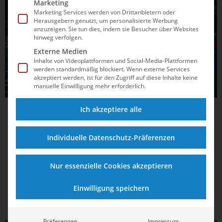
Marketing
Marketing Services werden von Drittanbietern oder
Herausgebern genutzt, um personalisierte Werbung
anzuzeigen. Sie tun dies, indem sie Besucher über Websites
hinweg verfolgen.
Externe Medien
Inhalte von Videoplattformen und Social-Media-Plattformen
werden standardmäßig blockiert. Wenn externe Services
akzeptiert werden, ist für den Zugriff auf diese Inhalte keine
manuelle Einwilligung mehr erforderlich.
Ich akzeptiere alle
25.11.2024
12:59
Favoriten setzen sich im Achtelfinale des
Individuelle Datenschutz-Präferenzen
DSV-Pokals durch
Im Achtelfinale des DSV-Pokals der Männer im Wasserball
Nur essenzielle Cookies akzeptieren
haben sich die Favoriten durchgesetzt. Ein Zweitligist
scheitert aber nur äußerst knapp.
Einwilligung speichern
Präferenzen
Impressum