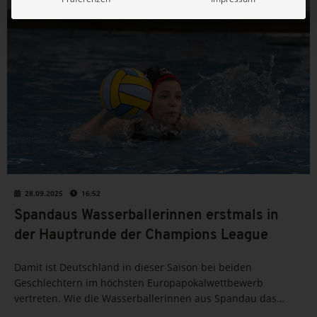
WASSERBALL
28.09.2025
16:52
Spandaus Wasserballerinnen erstmals in
der Hauptrunde der Champions League
Damit ist Deutschland in dieser Saison bei beiden
Geschlechtern im höchsten Europapokalwettbewerb
vertreten. Wie die Wasserballerinnen aus Spandau das
angestellt haben, liest du hier – es wurde dramatisch.