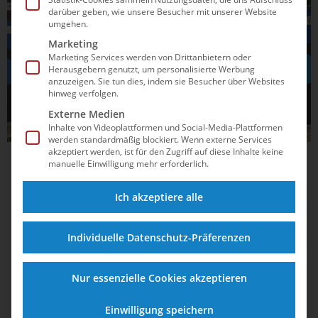
darüber geben, wie unsere Besucher mit unserer Website
umgehen.
Marketing
Marketing Services werden von Drittanbietern oder
Herausgebern genutzt, um personalisierte Werbung
anzuzeigen. Sie tun dies, indem sie Besucher über Websites
hinweg verfolgen.
Externe Medien
Inhalte von Videoplattformen und Social-Media-Plattformen
werden standardmäßig blockiert. Wenn externe Services
akzeptiert werden, ist für den Zugriff auf diese Inhalte keine
30.11.2024
07:32
manuelle Einwilligung mehr erforderlich.
Finn Awe aus Rostock wird
Ich akzeptiere alle
Juniorenweltmeister vom 3m-Brett
Bei den Junioren-Weltmeisterschaften im Wasserspringen in
Individuelle Datenschutz-Präferenzen
Rio de Janeiro krönt sich Finn Awe aus Rostock zum neuen
Weltmeister vom 3m-Brett. Bereits aus dem Vorkampf nahm
Nur essenzielle Cookies akzeptieren
er einen ordentlichen Vorsprung ins Finale mit – trotzdem
wurde es am Ende noch einmal...
Einwilligung speichern