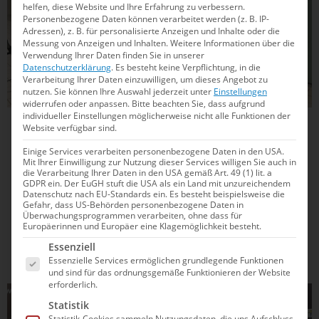
helfen, diese Website und Ihre Erfahrung zu verbessern.
Personenbezogene Daten können verarbeitet werden (z. B. IP-
Adressen), z. B. für personalisierte Anzeigen und Inhalte oder die
Messung von Anzeigen und Inhalten.
Weitere Informationen über die
Verwendung Ihrer Daten finden Sie in unserer
Datenschutzerklärung
.
Es besteht keine Verpflichtung, in die
Verarbeitung Ihrer Daten einzuwilligen, um dieses Angebot zu
nutzen.
Sie können Ihre Auswahl jederzeit unter
Einstellungen
widerrufen oder anpassen.
Bitte beachten Sie, dass aufgrund
individueller Einstellungen möglicherweise nicht alle Funktionen der
12.02.2025
12:15
Website verfügbar sind.
Die Kamera sieht mehr: So hilft die
Einige Services verarbeiten personenbezogene Daten in den USA.
Mit Ihrer Einwilligung zur Nutzung dieser Services willigen Sie auch in
Videoanalyse beim Wasserspringen
die Verarbeitung Ihrer Daten in den USA gemäß Art. 49 (1) lit. a
GDPR ein. Der EuGH stuft die USA als ein Land mit unzureichendem
Datenschutz nach EU-Standards ein. Es besteht beispielsweise die
Im Streben nach Perfektion ist die Videoanalyse beim
Gefahr, dass US-Behörden personenbezogene Daten in
Überwachungsprogrammen verarbeiten, ohne dass für
Wasserspringen heutzutage nicht mehr wegzudenken. Das
Europäerinnen und Europäer eine Klagemöglichkeit besteht.
modernste System existiert aktuell am Berliner Stützpunkt.
Es folgt eine Liste der Service-Gruppen, für die e
Essenziell
Hier erfährst du alle Details – und wohin die Reise technisch
Essenzielle Services ermöglichen grundlegende Funktionen
bald noch gehen könnte.
und sind für das ordnungsgemäße Funktionieren der Website
erforderlich.
WASSERSPRINGEN
Statistik
Statistik-Cookies sammeln Nutzungsdaten, die uns Aufschluss