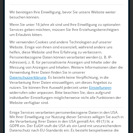
Chemnitz), Hannah Schneider
Wir benötigen Ihre Einwilligung, bevor Sie unsere Website weiter
(Hofheimer SC), Zara Selimovic (SG
besuchen können.
Essen), Cara Vogt (SG Neuss), Leni von
Wenn Sie unter 16 Jahre alt sind und Ihre Einwilligung zu optionalen
Bonin (Dresdner SC), Ewa zur Brügge
Services geben möchten, müssen Sie Ihre Erziehungsberechtigten
um Erlaubnis bitten.
(SV Halle), Emma Luise Breuer (SSG
Wir verwenden Cookies und andere Technologien auf unserer
Leipzig), Mira Helget (SGR Karlsruhe),
Website. Einige von ihnen sind essenziell, während andere uns
helfen, diese Website und Ihre Erfahrung zu verbessern.
Linda Roth (SV Cannstatt)
Personenbezogene Daten können verarbeitet werden (z. B. IP-
Adressen), z. B. für personalisierte Anzeigen und Inhalte oder die
Männlich:
Mitja Bauer (SSG Leipzig),
Messung von Anzeigen und Inhalten.
Weitere Informationen über die
Verwendung Ihrer Daten finden Sie in unserer
Fabio Berendes (VfL Osnabrück),
Datenschutzerklärung
.
Es besteht keine Verpflichtung, in die
Verarbeitung Ihrer Daten einzuwilligen, um dieses Angebot zu
Subäjr Biltaev (SV Cannstatt), Rudolf
nutzen.
Sie können Ihre Auswahl jederzeit unter
Einstellungen
Bordas (SC Magdeburg), Limaris Dix
widerrufen oder anpassen.
Bitte beachten Sie, dass aufgrund
individueller Einstellungen möglicherweise nicht alle Funktionen der
(SSG Leipzig), Hugo Engelien (SC
Website verfügbar sind.
Magdeburg), Mitja Ebeling (Waspo 98
Einige Services verarbeiten personenbezogene Daten in den USA.
Hannover), Melvyn Faber-Billot (SG
Mit Ihrer Einwilligung zur Nutzung dieser Services willigen Sie auch in
die Verarbeitung Ihrer Daten in den USA gemäß Art. 49 (1) lit. a
Frankfurt), Jan Malte Gräfe (Potsdamer
GDPR ein. Der EuGH stuft die USA als ein Land mit unzureichendem
Datenschutz nach EU-Standards ein. Es besteht beispielsweise die