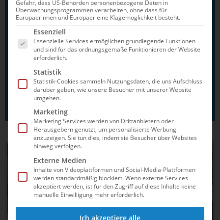
SV), Niclas Keilmann (DSW 1912
Gefahr, dass US-Behörden personenbezogene Daten in
Überwachungsprogrammen verarbeiten, ohne dass für
Darmstadt), Leo Leverkus (SGR
Europäerinnen und Europäer eine Klagemöglichkeit besteht.
Es folgt eine Liste der Service-Gruppen, für die e
Karlsruhe), Johannes Liebmann (SC
Essenziell
Essenzielle Services ermöglichen grundlegende Funktionen
Magdeburg), Fabian Mager (SG Neuss),
und sind für das ordnungsgemäße Funktionieren der Website
Daniel Olenberg (VfL Osnabrück), Gian
erforderlich.
Luca Reduth (SG Bayer), Larus Thiel
Statistik
Statistik-Cookies sammeln Nutzungsdaten, die uns Aufschluss
(SG Bayer), Jannes Schmidt (SC
darüber geben, wie unsere Besucher mit unserer Website
Wiesbaden 1911)
umgehen.
Marketing
Marketing Services werden von Drittanbietern oder
Herausgebern genutzt, um personalisierte Werbung
anzuzeigen. Sie tun dies, indem sie Besucher über Websites
hinweg verfolgen.
Externe Medien
Inhalte von Videoplattformen und Social-Media-Plattformen
werden standardmäßig blockiert. Wenn externe Services
akzeptiert werden, ist für den Zugriff auf diese Inhalte keine
manuelle Einwilligung mehr erforderlich.
Ich akzeptiere alle