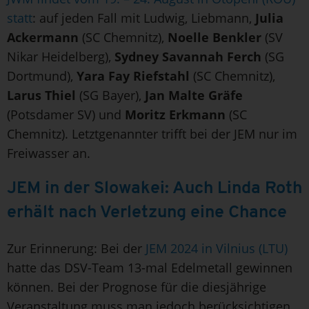
statt
: auf jeden Fall mit Ludwig, Liebmann,
Julia
Ackermann
(SC Chemnitz),
Noelle Benkler
(SV
Nikar Heidelberg),
Sydney Savannah Ferch
(SG
Dortmund),
Yara Fay Riefstahl
(SC Chemnitz),
Larus Thiel
(SG Bayer),
Jan Malte Gräfe
(Potsdamer SV) und
Moritz Erkmann
(SC
Chemnitz). Letztgenannter trifft bei der JEM nur im
Freiwasser an.
JEM in der Slowakei: Auch Linda Roth
erhält nach Verletzung eine Chance
Zur Erinnerung: Bei der
JEM 2024 in Vilnius (LTU)
hatte das DSV-Team 13-mal Edelmetall gewinnen
können. Bei der Prognose für die diesjährige
Veranstaltung muss man jedoch berücksichtigen,