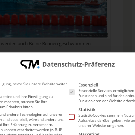
© Annette Schultetus
 werden auch Beine-Rennen geschwommen
immerischer Mehrkampf (DM SMK) finden
Datenschutz-Präferenz
tatt. Zugelassen werden dabei all jene
die in der Bestenliste über 200m Lagen
Es folgt eine Liste der Ser
lligung, bevor Sie unsere Website weiter
Essenziell
 vom 01. Dezember 2024 bis einschließlich
Essenzielle Services ermögliche
d.
Funktionen und sind für das or
alt sind und Ihre Einwilligung zu
Funktionieren der Website erforde
en möchten, müssen Sie Ihre
um Erlaubnis bitten.
Statistik
und andere Technologien auf unserer
Statistik-Cookies sammeln Nutzun
025
en sind essenziell, während andere uns
Aufschluss darüber geben, wie u
nd Ihre Erfahrung zu verbessern.
unserer Website umgehen.
können verarbeitet werden (z. B. IP-
Marketing
sonalisierte Anzeigen und Inhalte oder