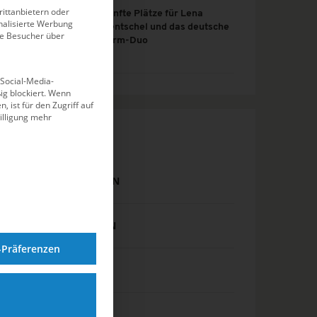
ittanbietern oder
Fünfte Plätze für Lena
alisierte Werbung
Hentschel und das deutsche
ie Besucher über
Turm-Duo
 Social-Media-
g blockiert. Wenn
, ist für den Zugriff auf
illigung mehr
KATEGORIEN
DJM SCHWIMMEN
DM SCHWIMMEN
-Präferenzen
EISSCHWIMMEN
EVENTS