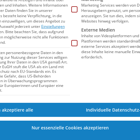
hnt als Vielseitigkeitswettbewerb für die
n und Inhalten.
Weitere Informationen
Marketing Services werden von Dr
er Daten finden Sie in unserer
Herausgebern genutzt, um person
getragen. Die Punkte aus allen Rennen
s besteht keine Verpflichtung, in die
anzuzeigen. Sie tun dies, indem s
n einzuwilligen, um dieses Angebot zu
Websites hinweg verfolgen.
 den obligatorischen 400m Freistil zu
Auswahl jederzeit unter
Einstellungen
Externe Medien
hluss werden dabei noch 50m Beine sowie
en.
Bitte beachten Sie, dass aufgrund
Inhalte von Videoplattformen und
gen möglicherweise nicht alle Funktionen
 vorab zu wählenden Schwimmart absolviert.
Plattformen werden standardmäßi
ind.
externe Services akzeptiert werden
 Rennen über jeweils 25m Schmetterling
diese Inhalte keine manuelle Einw
iten personenbezogene Daten in den
u absolvieren. Um der Kickbewegung im
erforderlich.
ung zur Nutzung dieser Services willigen
itung Ihrer Daten in den USA gemäß Art.
eit zu sichern. Eine breitgefächerte
er EuGH stuft die USA als ein Land mit
hutz nach EU-Standards ein. Es
trainer*innen in diesem Altersbereich
die Gefahr, dass US-Behörden
en in Überwachungsprogrammen
gesehen.
für Europäerinnen und Europäer eine
t.
verchiedenen Bädern
h akzeptiere alle
Individuelle Datenschutz
bad in Dortmund. Die beiden Schmetterling-
tag im 25m-Becken des Hallenbads
Nur essenzielle Cookies akzeptieren
s natürlich enger zu als im großen Südbad,