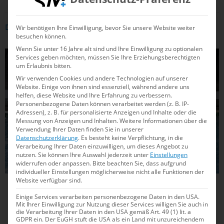
Wir benötigen Ihre Einwilligung, bevor Sie unsere Website weiter
DAS KÖNNTE DICH AUCH INTERRESSIEREN
besuchen können.
Wenn Sie unter 16 Jahre alt sind und Ihre Einwilligung zu optionalen
WASSERBALL
Services geben möchten, müssen Sie Ihre Erziehungsberechtigten
um Erlaubnis bitten.
Wir verwenden Cookies und andere Technologien auf unserer
Website. Einige von ihnen sind essenziell, während andere uns
helfen, diese Website und Ihre Erfahrung zu verbessern.
Personenbezogene Daten können verarbeitet werden (z. B. IP-
Adressen), z. B. für personalisierte Anzeigen und Inhalte oder die
Messung von Anzeigen und Inhalten.
Weitere Informationen über die
Verwendung Ihrer Daten finden Sie in unserer
Datenschutzerklärung
.
Es besteht keine Verpflichtung, in die
Verarbeitung Ihrer Daten einzuwilligen, um dieses Angebot zu
nutzen.
Sie können Ihre Auswahl jederzeit unter
Einstellungen
widerrufen oder anpassen.
Bitte beachten Sie, dass aufgrund
individueller Einstellungen möglicherweise nicht alle Funktionen der
Website verfügbar sind.
26.10.2025
17:20
Einige Services verarbeiten personenbezogene Daten in den USA.
Wasserball-Bundesliga: Top-Teams weiter
Mit Ihrer Einwilligung zur Nutzung dieser Services willigen Sie auch in
die Verarbeitung Ihrer Daten in den USA gemäß Art. 49 (1) lit. a
mit großem Torhunger
GDPR ein. Der EuGH stuft die USA als ein Land mit unzureichendem