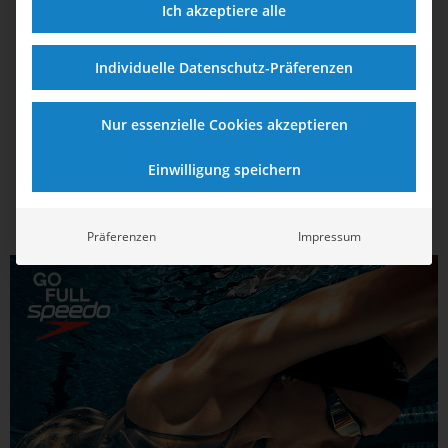
Wasserball-Kapitän Julian Real: „Ich bin
Ich akzeptiere alle
nicht neidisch auf den Fußball“
Individuelle Datenschutz-Präferenzen
Als neulich der FC Bayern gegen Borussia Dortmund spielte,
hat sich Julian Real den Abend extra freigehalten. Gute
Fußball-Spiele schaut er recht gern im Fernsehen. Live
Nur essenzielle Cookies akzeptieren
gefällt ihm allerdings Wasserball besser, das kann man
getrost sagen. In diesem kernigen Sport...
Einwilligung speichern
Präferenzen
Impressum