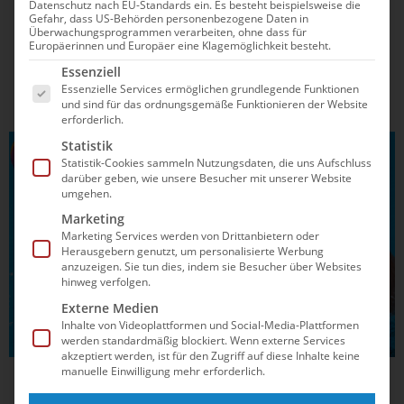
Datenschutz nach EU-Standards ein. Es besteht beispielsweise die
Gefahr, dass US-Behörden personenbezogene Daten in
Meister Hannover und Rekordchampion Spandau führen die
Überwachungsprogrammen verarbeiten, ohne dass für
Europäerinnen und Europäer eine Klagemöglichkeit besteht.
Tabelle der Bundesliga der Männer an. Bei den Frauen
Es folgt eine Liste der Service-Gruppen, für die e
feiert Bochum den dritten Sieg im dritten Spiel. Was sonst
Essenziell
noch passiert ist und was die Pokalauslosung ergeben hat,
Essenzielle Services ermöglichen grundlegende Funktionen
und sind für das ordnungsgemäße Funktionieren der Website
liest du hier.
erforderlich.
Statistik
WASSERBALL
Statistik-Cookies sammeln Nutzungsdaten, die uns Aufschluss
darüber geben, wie unsere Besucher mit unserer Website
umgehen.
Marketing
Marketing Services werden von Drittanbietern oder
Herausgebern genutzt, um personalisierte Werbung
anzuzeigen. Sie tun dies, indem sie Besucher über Websites
hinweg verfolgen.
Externe Medien
Inhalte von Videoplattformen und Social-Media-Plattformen
werden standardmäßig blockiert. Wenn externe Services
akzeptiert werden, ist für den Zugriff auf diese Inhalte keine
manuelle Einwilligung mehr erforderlich.
28.05.2020
12:25