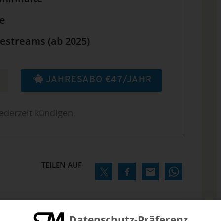
le
estreams (ab 2025)
JAHRESABO €47/JAHR
ederzeit kündigen.
TEILEN AUF
Datenschutz-Präferenz
N