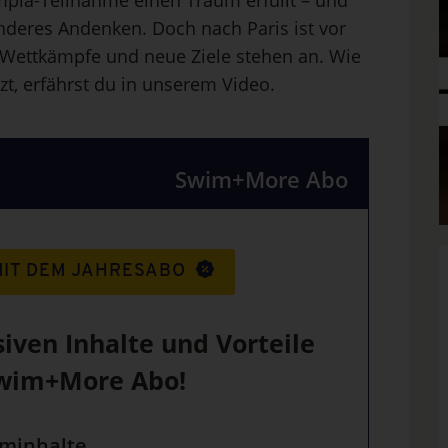
ympia-Teilnahme einen Traum erfüllt – und
deres Andenken. Doch nach Paris ist vor
 Wettkämpfe und neue Ziele stehen an. Wie
tzt, erfährst du in unserem Video.
Swim+More Abo
MIT DEM JAHRESABO
siven Inhalte und Vorteile
wim+More Abo!
uminhalte