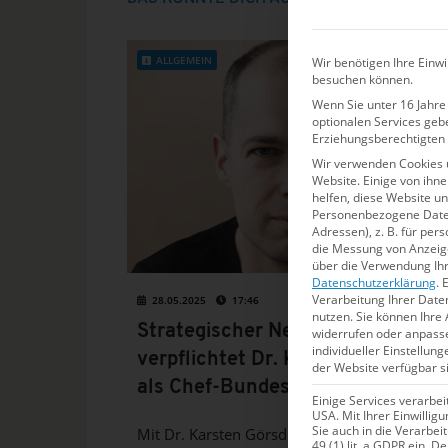
ALLGEMEIN
Wir benötigen Ihre Einwi
besuchen können.
Wenn Sie unter 16 Jahre 
optionalen Services geb
Erziehungsberechtigten 
Wir verwenden Cookies 
Website. Einige von ihn
helfen, diese Website u
Personenbezogene Daten 
Adressen), z. B. für per
die Messung von Anzeige
über die Verwendung Ihr
Datenschutzerklärung
.
E
Verarbeitung Ihrer Date
28.05.2025
17:46
nutzen.
Sie können Ihre 
Strategischer Neustart: DSV
widerrufen oder anpass
individueller Einstellun
verpflichtet Dr. Karsten Görsdorf
der Website verfügbar s
als Chef-Bundestrainer
Einige Services verarbe
USA. Mit Ihrer Einwillig
Sie auch in die Verarbe
Mit Dr. Karsten Görsdorf startet der DSV eine
49 (1) lit. a GDPR ein. D