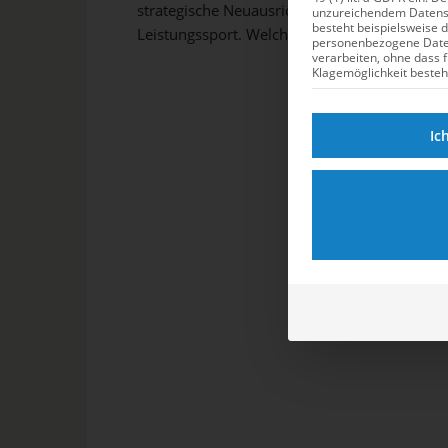
strategische Neuausrichtung im
unzureichendem Datensc
besteht beispielsweise 
Leistungssport. Welche Innovationen der
personenbezogene Dat
renommierte Sportwissenschaftler mitbringt
verarbeiten, ohne dass 
Klagemöglichkeit besteh
– und wie der Weg zur Weltspitze im
Schwimmen aussehen soll – erfährst du hier.
Ic