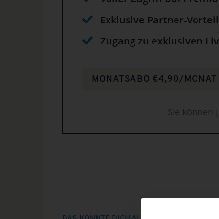
Exklusive Partner-Vortei
Zugang zu exklusiven Liv
MONATSABO €4,90/MONAT
Sie können j
DAS KÖNNTE DICH AUCH INTERRESSIERE