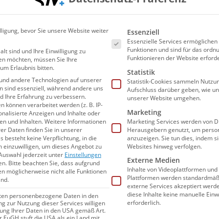
Es folgt eine Liste der Ser
SCHWIMMEN
lligung, bevor Sie unsere Website weiter
Essenziell
Essenzielle Services ermögliche
Funktionen und sind für das or
alt sind und Ihre Einwilligung zu
Funktionieren der Website erforde
en möchten, müssen Sie Ihre
um Erlaubnis bitten.
Statistik
und andere Technologien auf unserer
Statistik-Cookies sammeln Nutzun
en sind essenziell, während andere uns
Aufschluss darüber geben, wie u
nd Ihre Erfahrung zu verbessern.
unserer Website umgehen.
können verarbeitet werden (z. B. IP-
Marketing
sonalisierte Anzeigen und Inhalte oder
n und Inhalten.
Weitere Informationen
Marketing Services werden von Dr
er Daten finden Sie in unserer
Herausgebern genutzt, um person
s besteht keine Verpflichtung, in die
anzuzeigen. Sie tun dies, indem s
n einzuwilligen, um dieses Angebot zu
Websites hinweg verfolgen.
03.10.2025
20:05
Auswahl jederzeit unter
Einstellungen
Externe Medien
Besser atmen beim Schwimmen:
en.
Bitte beachten Sie, dass aufgrund
Inhalte von Videoplattformen und
gen möglicherweise nicht alle Funktionen
So bleibst du im Rhythmus
Plattformen werden standardmäßi
ind.
externe Services akzeptiert werden
diese Inhalte keine manuelle Einw
iten personenbezogene Daten in den
erforderlich.
ung zur Nutzung dieser Services willigen
itung Ihrer Daten in den USA gemäß Art.
Die richtige Atmung ist im Becken von
er EuGH stuft die USA als ein Land mit