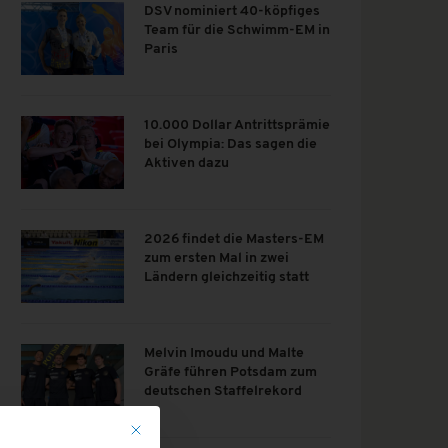
DSV nominiert 40-köpfiges
Team für die Schwimm-EM in
Paris
10.000 Dollar Antrittsprämie
bei Olympia: Das sagen die
Aktiven dazu
2026 findet die Masters-EM
zum ersten Mal in zwei
Ländern gleichzeitig statt
Melvin Imoudu und Malte
Gräfe führen Potsdam zum
deutschen Staffelrekord
Mit diesem Button wird der Dialog geschlossen. Seine Funk