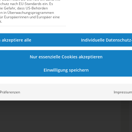
entscheidender Bedeutung. Mit diesen Tipps
hutz nach EU-Standards ein. Es
die Gefahr, dass US-Behörden
kannst du deine Technik optimieren und so
en in Überwachungsprogrammen
deine Zeiten verbessern.
für Europäerinnen und Europäer eine
t.
h akzeptiere alle
Individuelle Datenschutz
Nur essenzielle Cookies akzeptieren
Einwilligung speichern
Präferenzen
Impressu