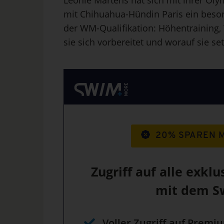
Leonie Märtens hat sich mit ihrer Ol
mit Chihuahua-Hündin Paris ein beson
der WM-Qualifikation: Höhentraining,
sie sich vorbereitet und worauf sie se
20% SPAREN 
Zugriff auf alle exklu
mit dem S
Voller Zugriff auf Premi