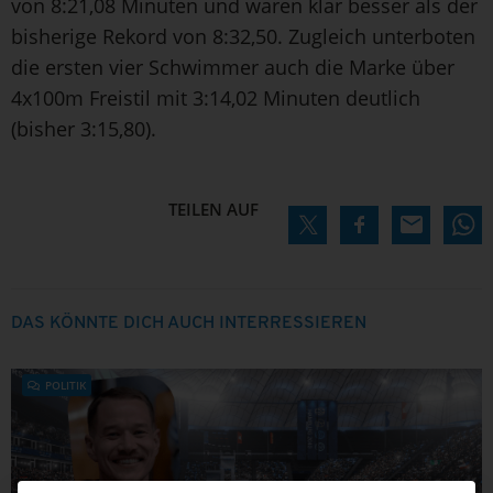
von 8:21,08 Minuten und waren klar besser als der
bisherige Rekord von 8:32,50. Zugleich unterboten
die ersten vier Schwimmer auch die Marke über
4x100m Freistil mit 3:14,02 Minuten deutlich
(bisher 3:15,80).
TEILEN AUF
DAS KÖNNTE DICH AUCH INTERRESSIEREN
POLITIK