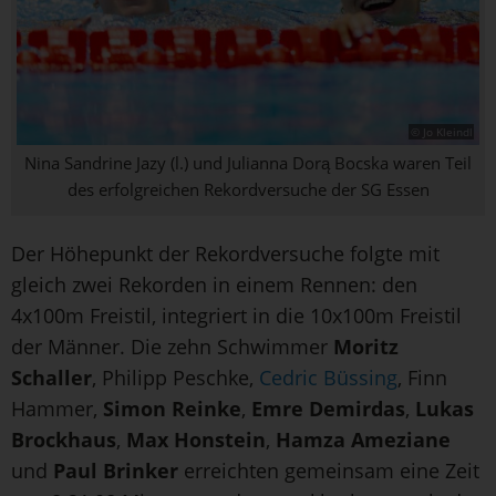
© Jo Kleindl
Nina Sandrine Jazy (l.) und Julianna Dorą Bocska waren Teil
des erfolgreichen Rekordversuche der SG Essen
Der Höhepunkt der Rekordversuche folgte mit
gleich zwei Rekorden in einem Rennen: den
4x100m Freistil, integriert in die 10x100m Freistil
der Männer. Die zehn Schwimmer
Moritz
Schaller
, Philipp Peschke,
Cedric Büssing
, Finn
Hammer,
Simon Reinke
,
Emre Demirdas
,
Lukas
Brockhaus
,
Max Honstein
,
Hamza Ameziane
und
Paul Brinker
erreichten gemeinsam eine Zeit