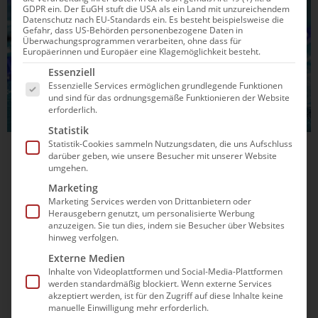
GDPR ein. Der EuGH stuft die USA als ein Land mit unzureichendem
Datenschutz nach EU-Standards ein. Es besteht beispielsweise die
Gefahr, dass US-Behörden personenbezogene Daten in
Überwachungsprogrammen verarbeiten, ohne dass für
Europäerinnen und Europäer eine Klagemöglichkeit besteht.
Es folgt eine Liste der Service-Gruppen, für die e
Essenziell
Essenzielle Services ermöglichen grundlegende Funktionen
und sind für das ordnungsgemäße Funktionieren der Website
erforderlich.
Statistik
Statistik-Cookies sammeln Nutzungsdaten, die uns Aufschluss
28.07.2021
13:28
darüber geben, wie unsere Besucher mit unserer Website
umgehen.
Philip Heintz zieht ins Lagen-Halbfinale ein
Marketing
Marketing Services werden von Drittanbietern oder
In 1:57,72 Minuten qualifizierte sich Philip Heintz heute für
Herausgebern genutzt, um personalisierte Werbung
das Halbfinale über 200m Lagen. Der Heidelberger
anzuzeigen. Sie tun dies, indem sie Besucher über Websites
schwamm sich in den Vorläufen auf Rang 13. Bei den
hinweg verfolgen.
Olympischen Spielen 2016 in Rio belegte Heintz am Ende
Externe Medien
den sechsten Platz mit einem...
Inhalte von Videoplattformen und Social-Media-Plattformen
werden standardmäßig blockiert. Wenn externe Services
akzeptiert werden, ist für den Zugriff auf diese Inhalte keine
manuelle Einwilligung mehr erforderlich.