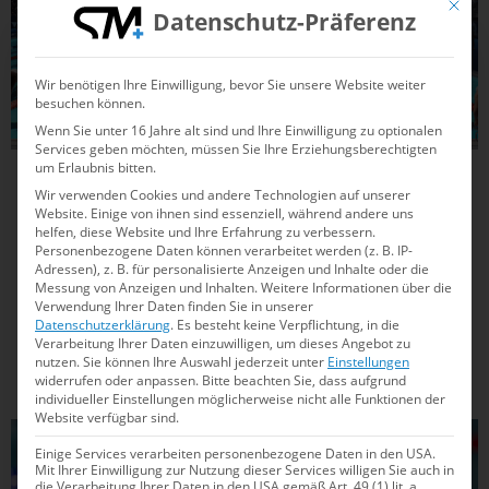
Mit die
Datenschutz-Präferenz
Wir benötigen Ihre Einwilligung, bevor Sie unsere Website weiter
besuchen können.
Wenn Sie unter 16 Jahre alt sind und Ihre Einwilligung zu optionalen
Services geben möchten, müssen Sie Ihre Erziehungsberechtigten
um Erlaubnis bitten.
14.10.2025
09:53
Wir verwenden Cookies und andere Technologien auf unserer
Warum Jacob Heidtmann neuerdings für
Website. Einige von ihnen sind essenziell, während andere uns
helfen, diese Website und Ihre Erfahrung zu verbessern.
Olympia in Hamburg arbeitet
Personenbezogene Daten können verarbeitet werden (z. B. IP-
Adressen), z. B. für personalisierte Anzeigen und Inhalte oder die
Messung von Anzeigen und Inhalten.
Weitere Informationen über die
Welche deutsche Stadt wird Olympia ausrichten? Ex-
Verwendung Ihrer Daten finden Sie in unserer
Schwimmer Jacob Heidtmann kämpft neuerdings im
Datenschutzerklärung
.
Es besteht keine Verpflichtung, in die
Hauptberuf für Hamburgs Bewerbung und bringt
Verarbeitung Ihrer Daten einzuwilligen, um dieses Angebot zu
nutzen.
Sie können Ihre Auswahl jederzeit unter
Einstellungen
olympisches Feuer in die Hansestadt. Wie er den Traum von
widerrufen oder anpassen.
Bitte beachten Sie, dass aufgrund
Spielen in Deutschland mit Leben füllt – und warum das
individueller Einstellungen möglicherweise nicht alle Funktionen der
Projekt weit...
Website verfügbar sind.
SCHWIMMEN
Einige Services verarbeiten personenbezogene Daten in den USA.
Mit Ihrer Einwilligung zur Nutzung dieser Services willigen Sie auch in
die Verarbeitung Ihrer Daten in den USA gemäß Art. 49 (1) lit. a