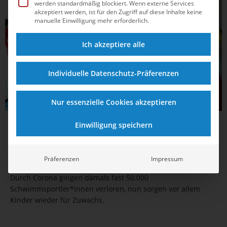
werden standardmäßig blockiert. Wenn externe Services
akzeptiert werden, ist für den Zugriff auf diese Inhalte keine
manuelle Einwilligung mehr erforderlich.
Ich akzeptiere alle
Individuelle Datenschutz-Präferenzen
Nur essenzielle Cookies akzeptieren
Einwilligung speichern
22.06.2024
08:58
DSV-Mitgliederzahl wieder wie vor der
Pandemie
Präferenzen
Impressum
Durch Corona gingen damals fast 50.000
Schwimmsportler*innen verloren, nun sorgen vor allem
Kinder wieder für Zuwachs.