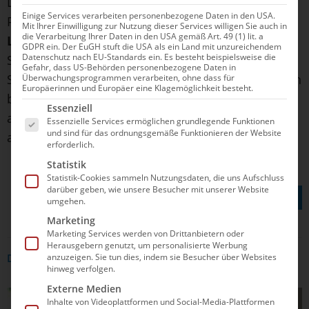
Landsmann
Dávid Bethlehem
auf dem zweiten
Einige Services verarbeiten personenbezogene Daten in den USA.
Platz, im Endspurt schob sich aber der Franzose
Mit Ihrer Einwilligung zur Nutzung dieser Services willigen Sie auch in
die Verarbeitung Ihrer Daten in den USA gemäß Art. 49 (1) lit. a
Logan Fontaine
noch an ihm vorbei auf den
GDPR ein. Der EuGH stuft die USA als ein Land mit unzureichendem
Datenschutz nach EU-Standards ein. Es besteht beispielsweise die
Silberrang. Gänzlich leer aus ging dagegen 5km-
Gefahr, dass US-Behörden personenbezogene Daten in
Sieger
Gregorio Paltrinieri
(ITA), der in den ersten
Überwachungsprogrammen verarbeiten, ohne dass für
Europäerinnen und Europäer eine Klagemöglichkeit besteht.
beiden Runden des Knockout-Sprints noch jeweils
Es folgt eine Liste der Service-Gruppen, für die e
Essenziell
als Erster angeschlagen hatte, im Finale dann
Essenzielle Services ermöglichen grundlegende Funktionen
und sind für das ordnungsgemäße Funktionieren der Website
allerdings nur Fünfter wurde.
erforderlich.
Statistik
Statistik-Cookies sammeln Nutzungsdaten, die uns Aufschluss
TEILEN AUF
darüber geben, wie unsere Besucher mit unserer Website
umgehen.
Marketing
Marketing Services werden von Drittanbietern oder
Herausgebern genutzt, um personalisierte Werbung
anzuzeigen. Sie tun dies, indem sie Besucher über Websites
DAS KÖNNTE DICH AUCH INTERRESSIEREN
hinweg verfolgen.
Externe Medien
SCHWIMMEN
Inhalte von Videoplattformen und Social-Media-Plattformen