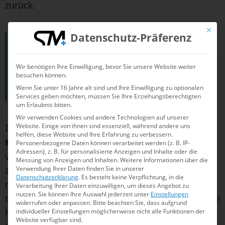
zurück.
Mit die
Datenschutz-Präferenz
Das ist ein sehr positives Ergebnis für mich.
Ich freue mich, dass ich mehr als nur
Wir benötigen Ihre Einwilligung, bevor Sie unsere Website weiter
mitschwimmen und die Weltelite schon ein
besuchen können.
Wenn Sie unter 16 Jahre alt sind und Ihre Einwilligung zu optionalen
bisschen ärgern durfte.
Services geben möchten, müssen Sie Ihre Erziehungsberechtigten
um Erlaubnis bitten.
Wir verwenden Cookies und andere Technologien auf unserer
Website. Einige von ihnen sind essenziell, während andere uns
Die Goldmedaille sicherte sich Olympiasieger
helfen, diese Website und Ihre Erfahrung zu verbessern.
Kristóf Rasovszky
. Der Ungar bestritt das Finale
Personenbezogene Daten können verarbeitet werden (z. B. IP-
Adressen), z. B. für personalisierte Anzeigen und Inhalte oder die
von vorneweg und sicherte sich so bereits seine
Messung von Anzeigen und Inhalten.
Weitere Informationen über die
Verwendung Ihrer Daten finden Sie in unserer
zweite Goldmedaille bei diesen Titelkämpfen,
Datenschutzerklärung
.
Es besteht keine Verpflichtung, in die
nachdem er zuvor auch schon über 10km
Verarbeitung Ihrer Daten einzuwilligen, um dieses Angebot zu
nutzen.
Sie können Ihre Auswahl jederzeit unter
Einstellungen
triumphiert hatte (und über 5km außerdem Bronze
widerrufen oder anpassen.
Bitte beachten Sie, dass aufgrund
holte). In seinem Sog schwamm lange Zeit sein
individueller Einstellungen möglicherweise nicht alle Funktionen der
Website verfügbar sind.