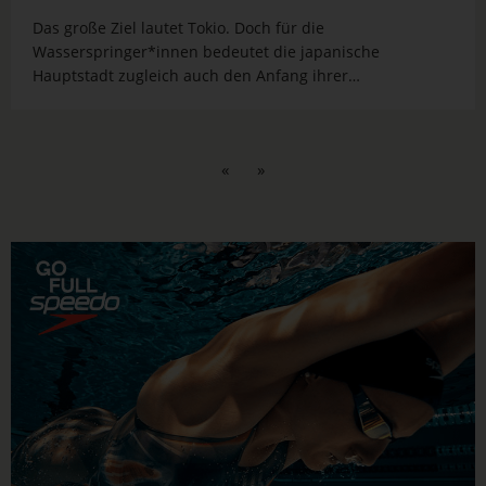
Das große Ziel lautet Tokio. Doch für die
Wasserspringer*innen bedeutet die japanische
Hauptstadt zugleich auch den Anfang ihrer
Olympiakampagne. Beim Weltcup vom 18. - 23. April
werden dort zunächst die Quotenplätze für die
Sommerspiele vergeben. Der Deutsche Schwimm-
«
»
Verband e.V. (DSV)...