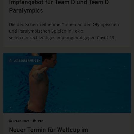
Impfangebot für Team D und Team D
Paralympics
Die deutschen Teilnehmer*innen an den Olympischen
und Paralympischen Spielen in Tokio
sollen ein rechtzeitiges Impfangebot gegen Covid-19
erhalten. Dies hat das Corona-Kabinett am
Montagmorgen entschieden. „Die heutige Botschaft von
Bundesinnenminister Horst Seehofer ist in schwierigen
WASSERSPRINGEN
Zeiten ein entscheidendes Signal der Unterstützung
durch die Bundesregierung für unsere...
09.04.2021
19:10
Neuer Termin für Weltcup im