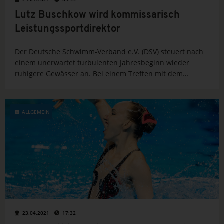
Lutz Buschkow wird kommissarisch
Leistungssportdirektor
Der Deutsche Schwimm-Verband e.V. (DSV) steuert nach
einem unerwartet turbulenten Jahresbeginn wieder
ruhigere Gewässer an. Bei einem Treffen mit dem
Präsidium stellte der Vorstand um DSV-Präsident Marco
Troll am Freitag einen Plan vor, der den Weg in eine
erfolgreiche Zukunft...
ALLGEMEIN
23.04.2021
17:32