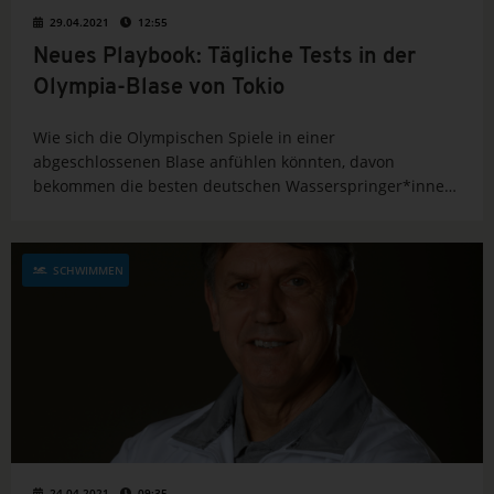
29.04.2021
12:55
Neues Playbook: Tägliche Tests in der
Olympia-Blase von Tokio
Wie sich die Olympischen Spiele in einer
abgeschlossenen Blase anfühlen könnten, davon
bekommen die besten deutschen Wasserspringer*innen
in diesen Tagen schon mal eine Vorstellung. Am Samstag
beginnt für sie in Tokio der Weltcup, bei dem die
internationalen Quotenplätze für die...
SCHWIMMEN
24.04.2021
09:35