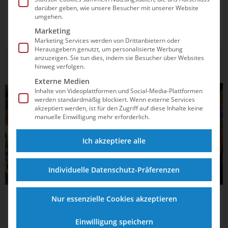
darüber geben, wie unsere Besucher mit unserer Website
Ein Herzstück des deutschen Auftritts bei Olympischen
umgehen.
und Paralympischen Spielen wird dieses Mal fehlen. Bei
Marketing
den Sommerspielen in Tokio wird es kein Deutsches Haus
Marketing Services werden von Drittanbietern oder
geben, das sonst immer der traditionelle Treffpunkt für
Herausgebern genutzt, um personalisierte Werbung
Vertreter*innen des Sports, der Wirtschaft, Medien,
anzuzeigen. Sie tun dies, indem sie Besucher über Websites
Gesellschaft und...
hinweg verfolgen.
Externe Medien
Inhalte von Videoplattformen und Social-Media-Plattformen
ALLGEMEIN
werden standardmäßig blockiert. Wenn externe Services
akzeptiert werden, ist für den Zugriff auf diese Inhalte keine
manuelle Einwilligung mehr erforderlich.
Ich akzeptiere alle
Individuelle Datenschutz-Präferenzen
Nur essenzielle Cookies akzeptieren
20.03.2021
20:09
Tokios Spiele ohne Zuschauer*innen und
Einwilligung speichern