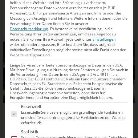
helfen, diese Website und Ihre Erfahrung zu verbessern.
Personenbezogene Daten können verarbeitet werden (z. B. IP-
Knapp vier Monate vor der geplanten
Adressen), z. B. für personalisierte Anzeigen und Inhalte oder die
Messung von Anzeigen und Inhalten.
Weitere Informationen über die
Eröffnungszeremonie der Olympischen Spiele in Tokio
Verwendung Ihrer Daten finden Sie in unserer
(23. Juli – 08. August) ist am Donnerstag der Olympische
Datenschutzerklärung
.
Es besteht keine Verpflichtung, in die
Fackellauf gestartet. In den kommenden 121 Tagen soll
Verarbeitung Ihrer Daten einzuwilligen, um dieses Angebot zu
das olympische Feuer durch alle 47 Präfekturen Japans
nutzen.
Sie können Ihre Auswahl jederzeit unter
Einstellungen
widerrufen oder anpassen.
Bitte beachten Sie, dass aufgrund
getragen werden,...
individueller Einstellungen möglicherweise nicht alle Funktionen der
ALLGEMEIN
Website verfügbar sind.
Einige Services verarbeiten personenbezogene Daten in den USA.
Mit Ihrer Einwilligung zur Nutzung dieser Services willigen Sie auch in
die Verarbeitung Ihrer Daten in den USA gemäß Art. 49 (1) lit. a
GDPR ein. Der EuGH stuft die USA als ein Land mit unzureichendem
Datenschutz nach EU-Standards ein. Es besteht beispielsweise die
Gefahr, dass US-Behörden personenbezogene Daten in
Überwachungsprogrammen verarbeiten, ohne dass für
Europäerinnen und Europäer eine Klagemöglichkeit besteht.
Es folgt eine Liste der Service-Gruppen, für die e
Essenziell
24.03.2021
15:27
Essenzielle Services ermöglichen grundlegende Funktionen
und sind für das ordnungsgemäße Funktionieren der Website
Sommerspiele in Tokio diesmal ohne
erforderlich.
Deutsches Haus
Statistik
Statistik-Cookies sammeln Nutzungsdaten, die uns Aufschluss