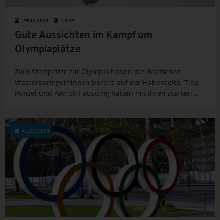
29.04.2021
13:34
Gute Aussichten im Kampf um
Olympiaplätze
Zwei Startplätze für Olympia haben die deutschen
Wasserspringer*innen bereits auf der Habenseite. Tina
Punzel und Patrick Hausding hatten mit ihren starken
Leistungen schon bei der WM 2019 in Gwangju (KOR)
jeweils einen Platz vom 3m-Brett für den Deutschen
Schwimm-Verband e.V....
ALLGEMEIN