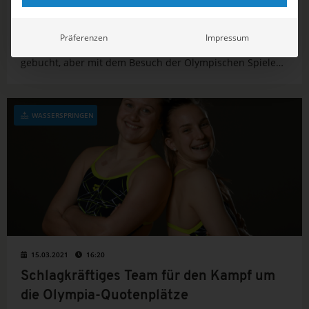
Volunteers aus dem Ausland
Die Eltern von Doppel-Weltmeister Florian Wellbrock
Präferenzen
Impressum
hatten ihre Eintrittskarten und das Hotel in Tokio schon
gebucht, aber mit dem Besuch der Olympischen Spiele
(23. Juli – 08. August) wird es für die Familie aus Bremen
nichts. Aufgrund der Coronavirus-Pandemie haben...
WASSERSPRINGEN
15.03.2021
16:20
Schlagkräftiges Team für den Kampf um
die Olympia-Quotenplätze