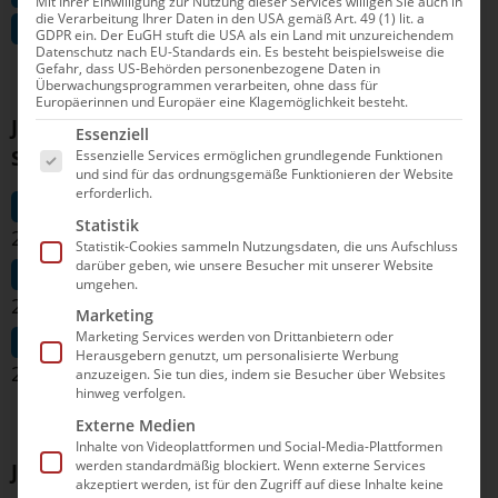
Mit Ihrer Einwilligung zur Nutzung dieser Services willigen Sie auch in
die Verarbeitung Ihrer Daten in den USA gemäß Art. 49 (1) lit. a
Kastner, Yannick (Waspo 98 Hannover) 6:49,86
GDPR ein. Der EuGH stuft die USA als ein Land mit unzureichendem
Datenschutz nach EU-Standards ein. Es besteht beispielsweise die
Gefahr, dass US-Behörden personenbezogene Daten in
Überwachungsprogrammen verarbeiten, ohne dass für
Europäerinnen und Europäer eine Klagemöglichkeit besteht.
Jahrgang 2013 männlich Kombination Lange
Es folgt eine Liste der Service-Gruppen, für die e
Essenziell
Strecken
Essenzielle Services ermöglichen grundlegende Funktionen
und sind für das ordnungsgemäße Funktionieren der Website
erforderlich.
Kastner, Yannick (Waspo 98 Hannover)
Statistik
22:18,91
Statistik-Cookies sammeln Nutzungsdaten, die uns Aufschluss
darüber geben, wie unsere Besucher mit unserer Website
Warnke, Simon (SG Stadtwerke München)
umgehen.
22:34,70
Marketing
Marketing Services werden von Drittanbietern oder
Thyssen, Felix (SG Gladbeck/Recklinghausen)
Herausgebern genutzt, um personalisierte Werbung
22:46,82
anzuzeigen. Sie tun dies, indem sie Besucher über Websites
hinweg verfolgen.
Externe Medien
Inhalte von Videoplattformen und Social-Media-Plattformen
werden standardmäßig blockiert. Wenn externe Services
Jahrgang 2013 männlich Kombination Lagen
akzeptiert werden, ist für den Zugriff auf diese Inhalte keine