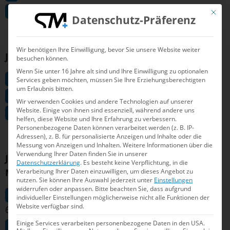
Vos, Malon (Hamburger SC) 3:05,82
Mit die
Datenschutz-Präferenz
Wir benötigen Ihre Einwilligung, bevor Sie unsere Website weiter
Jahrgang 2013 männlich 50m Kraul
besuchen können.
Wenn Sie unter 16 Jahre alt sind und Ihre Einwilligung zu optionalen
Kopp, Joris (SGS Hamburg) 26,73
Services geben möchten, müssen Sie Ihre Erziehungsberechtigten
um Erlaubnis bitten.
Vos, Malon (Hamburger SC) 26,75
Wir verwenden Cookies und andere Technologien auf unserer
Website. Einige von ihnen sind essenziell, während andere uns
Koepnick, Nicolas (1. FCN Schwimmen) 26,78
helfen, diese Website und Ihre Erfahrung zu verbessern.
Personenbezogene Daten können verarbeitet werden (z. B. IP-
Adressen), z. B. für personalisierte Anzeigen und Inhalte oder die
Messung von Anzeigen und Inhalten.
Weitere Informationen über die
Verwendung Ihrer Daten finden Sie in unserer
Jahrgang 2013 männlich Kombination
Datenschutzerklärung
.
Es besteht keine Verpflichtung, in die
Mittelstrecken
Verarbeitung Ihrer Daten einzuwilligen, um dieses Angebot zu
nutzen.
Sie können Ihre Auswahl jederzeit unter
Einstellungen
widerrufen oder anpassen.
Bitte beachten Sie, dass aufgrund
Goebel, Ferdinand (SC Chemnitz von 1892)
individueller Einstellungen möglicherweise nicht alle Funktionen der
Website verfügbar sind.
6:43,53
Einige Services verarbeiten personenbezogene Daten in den USA.
Holz, Lukas (SG Frankfurt) 6:49,10