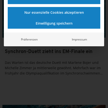
Nur essenzielle Cookies akzeptieren
Einwilligung speichern
Präferenzen
Impressum
11.05.2021
11:54
Synchron-Duett zieht ins EM-Finale ein
Das Warten ist das deutsche Duett mit Marlene Bojer und
Michelle Zimmer ja mittlerweile gewöhnt. Mehrfach war im
Frühjahr die Olympiaqualifikation im Synchronschwimmen
verschoben worden. Dass am Montag dann auch noch die
technische Kür bei den Europameisterschaften in Budapest
(HUN)...