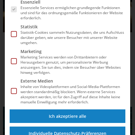
Es folgt eine Liste der Service-Gruppen, für die e
Essenziell
Essenzielle Services ermöglichen grundlegende Funktionen
und sind für das ordnungsgemäße Funktionieren der Website
erforderlich.
Statistik
Statistik-Cookies sammeln Nutzungsdaten, die uns Aufschluss
darüber geben, wie unsere Besucher mit unserer Website
24.03.2021
15:27
umgehen.
Sommerspiele in Tokio diesmal ohne
Marketing
Marketing Services werden von Drittanbietern oder
Deutsches Haus
Herausgebern genutzt, um personalisierte Werbung
anzuzeigen. Sie tun dies, indem sie Besucher über Websites
Ein Herzstück des deutschen Auftritts bei Olympischen und
hinweg verfolgen.
Paralympischen Spielen wird dieses Mal fehlen. Bei den
Externe Medien
Sommerspielen in Tokio wird es kein Deutsches Haus geben,
Inhalte von Videoplattformen und Social-Media-Plattformen
das sonst immer der traditionelle Treffpunkt für
werden standardmäßig blockiert. Wenn externe Services
akzeptiert werden, ist für den Zugriff auf diese Inhalte keine
Vertreter*innen des Sports, der Wirtschaft, Medien,
manuelle Einwilligung mehr erforderlich.
Gesellschaft und...
ALLGEMEIN
Ich akzeptiere alle
Individuelle Datenschutz-Präferenzen