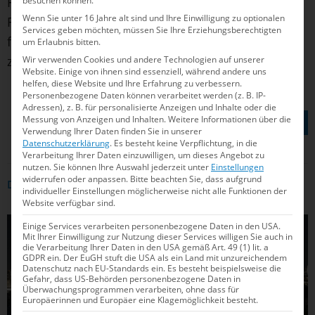
Freitag. Bleibt nur zu hoffen, dass dieser
besuchen können.
Wenn Sie unter 16 Jahre alt sind und Ihre Einwilligung zu optionalen
Führungswechsel nicht zu weiteren Problemen
Services geben möchten, müssen Sie Ihre Erziehungsberechtigten
führt. In den nicht mal mehr sechs Monaten bis
um Erlaubnis bitten.
zur Eröffnung bleibt noch viel zu tun.
Wir verwenden Cookies und andere Technologien auf unserer
Website. Einige von ihnen sind essenziell, während andere uns
helfen, diese Website und Ihre Erfahrung zu verbessern.
Personenbezogene Daten können verarbeitet werden (z. B. IP-
Adressen), z. B. für personalisierte Anzeigen und Inhalte oder die
TEILEN AUF
Messung von Anzeigen und Inhalten.
Weitere Informationen über die
Verwendung Ihrer Daten finden Sie in unserer
Datenschutzerklärung
.
Es besteht keine Verpflichtung, in die
Verarbeitung Ihrer Daten einzuwilligen, um dieses Angebot zu
nutzen.
Sie können Ihre Auswahl jederzeit unter
Einstellungen
widerrufen oder anpassen.
Bitte beachten Sie, dass aufgrund
DAS KÖNNTE DICH AUCH INTERRESSIEREN
individueller Einstellungen möglicherweise nicht alle Funktionen der
Website verfügbar sind.
Einige Services verarbeiten personenbezogene Daten in den USA.
ALLGEMEIN
Mit Ihrer Einwilligung zur Nutzung dieser Services willigen Sie auch in
die Verarbeitung Ihrer Daten in den USA gemäß Art. 49 (1) lit. a
GDPR ein. Der EuGH stuft die USA als ein Land mit unzureichendem
Datenschutz nach EU-Standards ein. Es besteht beispielsweise die
Gefahr, dass US-Behörden personenbezogene Daten in
Überwachungsprogrammen verarbeiten, ohne dass für
Europäerinnen und Europäer eine Klagemöglichkeit besteht.