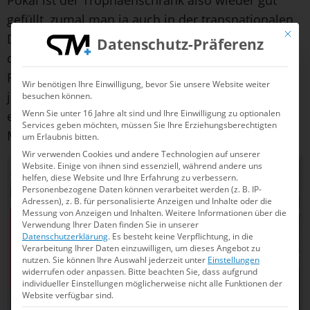
Pokal ist der Trophäenschrank also wieder gut
gefüllt, zumal man ja auch in der transnationalen
Mit die
Donau-Liga erstmals triumphierte. Stolz sein
Datenschutz-Präferenz
dürfen trotz der Niederlage aber auch die
Finalgegnerinnen aus Esslingen: Mit einem sehr
Wir benötigen Ihre Einwilligung, bevor Sie unsere Website weiter
jungen Team hatte der SSV in dieser Spielzeit
besuchen können.
Wenn Sie unter 16 Jahre alt sind und Ihre Einwilligung zu optionalen
erstmals die Endspiele um die Deutsche
Services geben möchten, müssen Sie Ihre Erziehungsberechtigten
Meisterschaft erreicht.
um Erlaubnis bitten.
Wir verwenden Cookies und andere Technologien auf unserer
Website. Einige von ihnen sind essenziell, während andere uns
helfen, diese Website und Ihre Erfahrung zu verbessern.
Personenbezogene Daten können verarbeitet werden (z. B. IP-
Adressen), z. B. für personalisierte Anzeigen und Inhalte oder die
Messung von Anzeigen und Inhalten.
Weitere Informationen über die
Verwendung Ihrer Daten finden Sie in unserer
Datenschutzerklärung
.
Es besteht keine Verpflichtung, in die
Verarbeitung Ihrer Daten einzuwilligen, um dieses Angebot zu
nutzen.
Sie können Ihre Auswahl jederzeit unter
Einstellungen
widerrufen oder anpassen.
Bitte beachten Sie, dass aufgrund
individueller Einstellungen möglicherweise nicht alle Funktionen der
Website verfügbar sind.