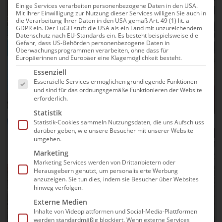
Einige Services verarbeiten personenbezogene Daten in den USA.
Mit Ihrer Einwilligung zur Nutzung dieser Services willigen Sie auch in
die Verarbeitung Ihrer Daten in den USA gemäß Art. 49 (1) lit. a
GDPR ein. Der EuGH stuft die USA als ein Land mit unzureichendem
Datenschutz nach EU-Standards ein. Es besteht beispielsweise die
Gefahr, dass US-Behörden personenbezogene Daten in
Überwachungsprogrammen verarbeiten, ohne dass für
Europäerinnen und Europäer eine Klagemöglichkeit besteht.
Es folgt eine Liste der Service-Gruppen, für die e
Essenziell
Essenzielle Services ermöglichen grundlegende Funktionen
und sind für das ordnungsgemäße Funktionieren der Website
erforderlich.
Statistik
Statistik-Cookies sammeln Nutzungsdaten, die uns Aufschluss
darüber geben, wie unsere Besucher mit unserer Website
umgehen.
Marketing
Marketing Services werden von Drittanbietern oder
Herausgebern genutzt, um personalisierte Werbung
anzuzeigen. Sie tun dies, indem sie Besucher über Websites
hinweg verfolgen.
Externe Medien
Inhalte von Videoplattformen und Social-Media-Plattformen
werden standardmäßig blockiert. Wenn externe Services