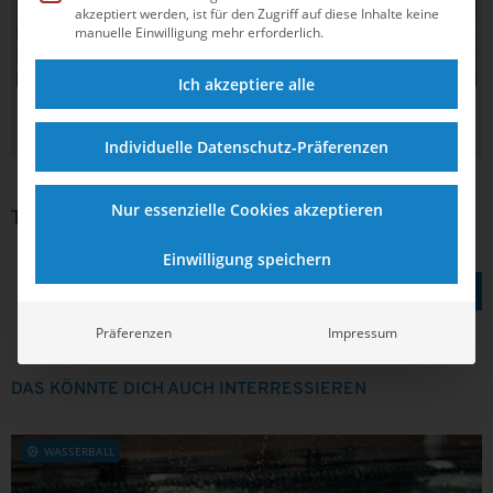
akzeptiert werden, ist für den Zugriff auf diese Inhalte keine
manuelle Einwilligung mehr erforderlich.
© privat
Ich akzeptiere alle
Waspo-Männer werden Meister und schreiben dabei
Wasserball-Geschichte
Individuelle Datenschutz-Präferenzen
Nur essenzielle Cookies akzeptieren
Tags:
s
Einwilligung speichern
TEILEN AUF
Präferenzen
Impressum
DAS KÖNNTE DICH AUCH INTERRESSIEREN
WASSERBALL