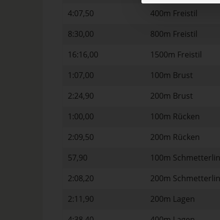
4:07,50
400m Freistil
8:30,00
800m Freistil
16:16,00
1500m Freistil
1:07,00
100m Brust
2:24,90
200m Brust
1:00,00
100m Rücken
2:09,50
200m Rücken
57,90
100m Schmetterli
2:08,20
200m Schmetterli
2:11,90
200m Lagen
4:38,40
400m Lagen