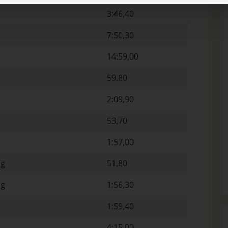
3:46,40
7:50,30
14:59,00
59,80
2:09,90
53,70
1:57,00
ng
51,80
ng
1:56,30
1:59,40
4:15,00