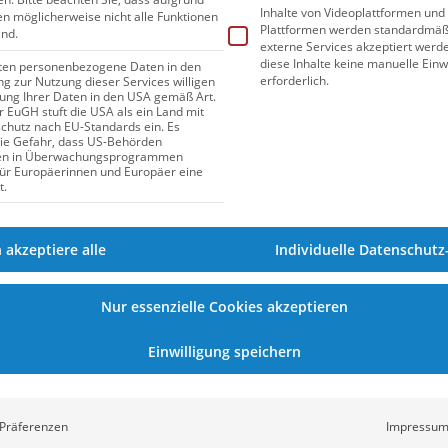
ie Olympiaqualifikation zeigte sich auch
Inhalte von Videoplattformen und
gen möglicherweise nicht alle Funktionen
mer Sport-Union), der über 100m Brust
Plattformen werden standardmäßi
ind.
externe Services akzeptiert werden
ttalent
Artem Selim
(Nübad Flipper) lieferte
diese Inhalte keine manuelle Einw
iten personenbezogene Daten in den
erforderlich.
ung zur Nutzung dieser Services willigen
ne ansprechende Zeit ab für diesen frühen
itung Ihrer Daten in den USA gemäß Art.
Schweizerin
Nina Kost
und die
er EuGH stuft die USA als ein Land mit
hutz nach EU-Standards ein. Es
delberg sogar für einige nationale Rekorde.
die Gefahr, dass US-Behörden
en in Überwachungsprogrammen
für Europäerinnen und Europäer eine
gswettkampf in Heidelberg
t.
IO 2021
h akzeptiere alle
Individuelle Datenschutz
Männer
Nur essenzielle Cookies akzeptieren
21,95
Einwilligung speichern
48,50
Präferenzen
Impressu
1:46,70