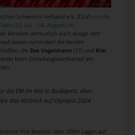
© Jo Kleindl
eutschen Schwimm-Verband e.V. (DSV)
um die
okio (23. Juli – 08. August) im
bei könnten vermutlich auch einige sehr
arauf lassen zumindest die beiden
hließen, die
Zoe Vogelmann
(17) und
Kim
nende beim Einladungswettkampf am
ten.
 für die EM im Mai in Budapest, aber
wäre das Hinblick auf Olympia 2024
esserte ihre Bestzeit über 200m Lagen auf