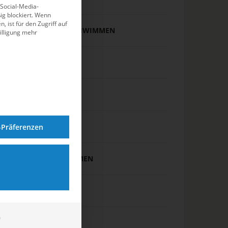
 Social-Media-
g blockiert. Wenn
, ist für den Zugriff auf
FREIWASSERSCHWIMMEN
illigung mehr
INTERNATIONAL
JUGEND
MASTERS
-Präferenzen
PARA SCHWIMMEN
POLITIK
m
PSYCHOLOGIE