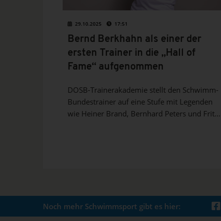
29.10.2025
17:51
Bernd Berkhahn als einer der
ersten Trainer in die „Hall of
Fame“ aufgenommen
DOSB-Trainerakademie stellt den Schwimm-
Bundestrainer auf eine Stufe mit Legenden
wie Heiner Brand, Bernhard Peters und Fritz
Fischer. Was es mit dem Preis auf sich hat
und wer sonst noch ausgezeichnet wurde,
liest du hier.
Noch mehr Schwimmsport gibt es hier: