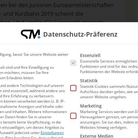
nen bei den Junioren-Europameisterschaften
- und Kurzbahn 2019 scheint die
hen. Und Herkle (SV Cannstatt) steigerte
 Normzeit für Tokio fehlt beiden damit nur
Datenschutz-Präferenz
r die EM im Mai in Budapest, aber wenn es zu
Es folgt eine Liste der Ser
lligung, bevor Sie unsere Website weiter
Essenziell
k auf Olympia 2024 natürlich nur zu
Essenzielle Services ermögliche
Funktionen und sind für das or
alt sind und Ihre Einwilligung zu
 Bundesstützpunkttrainer
Alexander Kreisel
.
Funktionieren der Website erforde
en möchten, müssen Sie Ihre
erst vom dreiwöchigen Höhentraining in
um Erlaubnis bitten.
Statistik
und andere Technologien auf unserer
 der Anpassung in den nächsten Wochen
Statistik-Cookies sammeln Nutzun
en sind essenziell, während andere uns
Aufschluss darüber geben, wie u
il natürlich schon noch etwas schneller
nd Ihre Erfahrung zu verbessern.
unserer Website umgehen.
können verarbeitet werden (z. B. IP-
Marketing
sonalisierte Anzeigen und Inhalte oder
n und Inhalten.
Weitere Informationen
Marketing Services werden von Dr
er Daten finden Sie in unserer
Herausgebern genutzt, um person
und Selin gut in Schuss
s besteht keine Verpflichtung, in die
anzuzeigen. Sie tun dies, indem s
n einzuwilligen, um dieses Angebot zu
Websites hinweg verfolgen.
Auswahl jederzeit unter
Einstellungen
Externe Medien
en.
Bitte beachten Sie, dass aufgrund