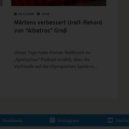
20.12.2020
19:03
Märtens verbessert Uralt-Rekord
von “Albatros” Groß
Dieser Tage hatte Florian Wellbrock im
„Sportschau“-Podcast erzählt, dass die
Vorfreude auf die Olympischen Spiele in
Tokio im Sommer 2021 durch die
zusätzliche Wartezeit bei ihm immer mehr
steigt. Am Wochenende zeigte der Doppel-
Weltmeister bei einem kleinen Stützpunkt-
Wettkampf daheim in...
Facebook
Instagram
Youtu