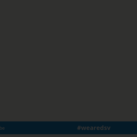
#wearedsv
be