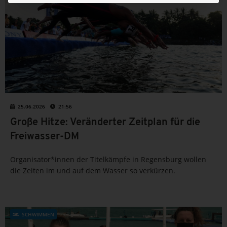
25.06.2026
21:56
Große Hitze: Veränderter Zeitplan für die
Freiwasser-DM
Organisator*innen der Titelkämpfe in Regensburg wollen
die Zeiten im und auf dem Wasser so verkürzen.
SCHWIMMEN