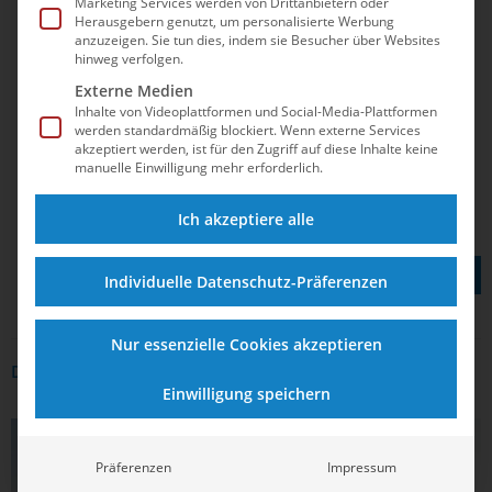
Marketing Services werden von Drittanbietern oder
Herausgebern genutzt, um personalisierte Werbung
anzuzeigen. Sie tun dies, indem sie Besucher über Websites
hinweg verfolgen.
Externe Medien
Inhalte von Videoplattformen und Social-Media-Plattformen
werden standardmäßig blockiert. Wenn externe Services
akzeptiert werden, ist für den Zugriff auf diese Inhalte keine
manuelle Einwilligung mehr erforderlich.
Ich akzeptiere alle
TEILEN AUF
Individuelle Datenschutz-Präferenzen
Nur essenzielle Cookies akzeptieren
DAS KÖNNTE DICH AUCH INTERRESSIEREN
Einwilligung speichern
FREIWASSERSCHWIMMEN
Präferenzen
Impressum