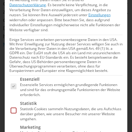
dennoch: „Die Probleme in der Elbeschwimmhalle
Datenschutzerklärung
.
Es besteht keine Verpflichtung, in die
Verarbeitung Ihrer Daten einzuwilligen, um dieses Angebot zu
zeigen deutlich auf, wie dringend notwendig es ist,
nutzen.
Sie können Ihre Auswahl jederzeit unter
Einstellungen
den Bau des nationalen Schwimmzentrums für
widerrufen oder anpassen.
Bitte beachten Sie, dass aufgrund
individueller Einstellungen möglicherweise nicht alle Funktionen der
Deutschland voranzubringen.“ Erst im November
Website verfügbar sind.
hatte der
Bund seine Förderzusage für das 50-
Einige Services verarbeiten personenbezogene Daten in den USA.
Millionen-Projekt in Magdeburg
gegeben.
Mit Ihrer Einwilligung zur Nutzung dieser Services willigen Sie auch in
die Verarbeitung Ihrer Daten in den USA gemäß Art. 49 (1) lit. a
Sie sehen gerade einen Platzhalterinhalt
GDPR ein. Der EuGH stuft die USA als ein Land mit unzureichendem
von
YouTube
. Um auf den eigentlichen
Datenschutz nach EU-Standards ein. Es besteht beispielsweise die
Gefahr, dass US-Behörden personenbezogene Daten in
Inhalt zuzugreifen, klicken Sie auf die
Überwachungsprogrammen verarbeiten, ohne dass für
Schaltfläche unten. Bitte beachten Sie, dass
Europäerinnen und Europäer eine Klagemöglichkeit besteht.
dabei Daten an Drittanbieter weitergegeben
Es folgt eine Liste der Service-Gruppen, für die e
werden.
Essenziell
Mehr Informationen
Essenzielle Services ermöglichen grundlegende Funktionen
und sind für das ordnungsgemäße Funktionieren der Website
Inhalt entsperren
erforderlich.
Statistik
Erforderlichen Service akzeptieren
Statistik-Cookies sammeln Nutzungsdaten, die uns Aufschluss
und Inhalte entsperren
darüber geben, wie unsere Besucher mit unserer Website
umgehen.
Marketing