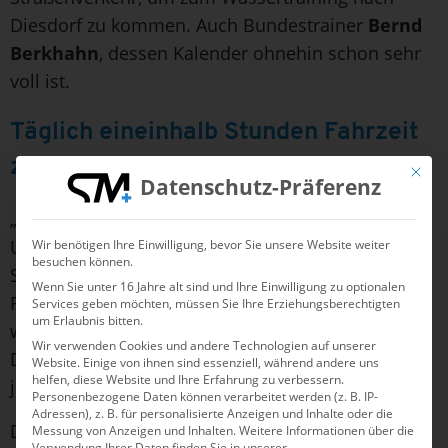
Diesdorf zu kommen. Auch Bundestrainer
Bernd
Berkhahn
, dessen Kalender ohnehin schon sehr
voll ist.
Täglich eineinhalb Stunden Fahrzeit
zusätzlich
Mit die
Datenschutz-Präferenz
„Die dazu gekommene Fahrerei war eine große
Umgewöhnung“, sagt Deutschlands schnellste
Wir benötigen Ihre Einwilligung, bevor Sie unsere Website weiter
besuchen können.
Sprinterin
Nina Holt
. „Und für die, die auf
Wenn Sie unter 16 Jahre alt sind und Ihre Einwilligung zu optionalen
Fahrgemeinschaften oder ÖPNV angewiesen sind
Services geben möchten, müssen Sie Ihre Erziehungsberechtigten
um Erlaubnis bitten.
wie alle Schüler*innen, ist es noch schwieriger.“
Wir verwenden Cookies und andere Technologien auf unserer
Die anstehenden Trainingslager werden da auf
Website. Einige von ihnen sind essenziell, während andere uns
helfen, diese Website und Ihre Erfahrung zu verbessern.
jeden Fall eine willkommene Abwechslung sein
.
Personenbezogene Daten können verarbeitet werden (z. B. IP-
Adressen), z. B. für personalisierte Anzeigen und Inhalte oder die
DSV-Sportvorstand
Christian Hansmann
betont
Messung von Anzeigen und Inhalten.
Weitere Informationen über die
Verwendung Ihrer Daten finden Sie in unserer