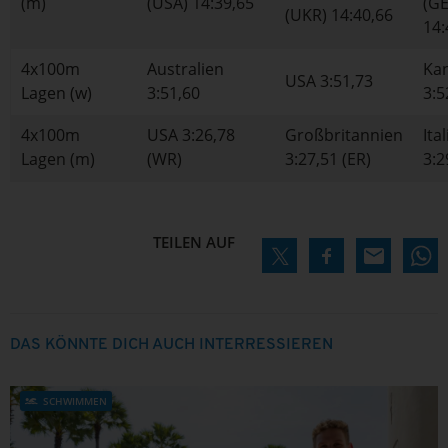
(m)
(USA) 14:39,65
(GE
(UKR) 14:40,66
14:
4x100m
Australien
Ka
USA 3:51,73
Lagen (w)
3:51,60
3:5
4x100m
USA 3:26,78
Großbritannien
Ita
Lagen (m)
(WR)
3:27,51 (ER)
3:2
TEILEN AUF
DAS KÖNNTE DICH AUCH INTERRESSIEREN
SCHWIMMEN