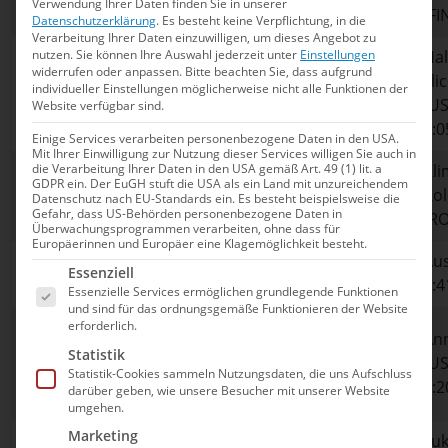
(m)
Verwendung Ihrer Daten finden Sie in unserer
2:06,38
(NED) 2:07,01
(FI
Datenschutzerklärung
.
Es besteht keine Verpflichtung, in die
Verarbeitung Ihrer Daten einzuwilligen, um dieses Angebot zu
nutzen.
Sie können Ihre Auswahl jederzeit unter
Einstellungen
Hal
widerrufen oder anpassen.
Bitte beachten Sie, dass aufgrund
200m
Yufei Zhang
Regan Smith
Fli
individueller Einstellungen möglicherweise nicht alle Funktionen der
Schmett. (w)
(CHN) 2:03,86
(USA) 2:05,30
(US
Website verfügbar sind.
2:0
Einige Services verarbeiten personenbezogene Daten in den USA.
Mit Ihrer Einwilligung zur Nutzung dieser Services willigen Sie auch in
die Verarbeitung Ihrer Daten in den USA gemäß Art. 49 (1) lit. a
Kli
100m Freistil
Caeleb Dressel
Kyle Chalmers
GDPR ein. Der EuGH stuft die USA als ein Land mit unzureichendem
Kol
Datenschutz nach EU-Standards ein. Es besteht beispielsweise die
(m)
(USA) 47,02
(USA) 47,08
Gefahr, dass US-Behörden personenbezogene Daten in
(RO
Überwachungsprogrammen verarbeiten, ohne dass für
Europäerinnen und Europäer eine Klagemöglichkeit besteht.
4x200m
China 7:40,33
Aus
Es folgt eine Liste der Service-Gruppen, für die e
USA 7:40,73
Essenziell
Freistil (w)
(WR)
7:4
Essenzielle Services ermöglichen grundlegende Funktionen
und sind für das ordnungsgemäße Funktionieren der Website
Tatjana
erforderlich.
Ann
200m Brust
Schoenmaker
Lilly King (USA)
Statistik
(US
(w)
(RSA) 2:18,95
2:19,92
Statistik-Cookies sammeln Nutzungsdaten, die uns Aufschluss
2:2
darüber geben, wie unsere Besucher mit unserer Website
(WR)
umgehen.
Marketing
Lu