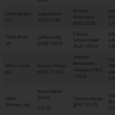
57,47
Kliment
Ry
100m Rücken
Evgeny Rylov
Kolesnikov
Mu
(m)
(ROC) 51,98
(ROC) 52,00
(US
Tatjana
Lil
100m Brust
Lydia Jacoby
Schoenmaker
(US
(w)
(USA) 1:04,95
(RSA) 1:05,22
1:0
Siobhan
Pe
Bernadette
200m Freistil
Ariarne Titmus
Ole
Haughey (HKG)
(w)
(AUS) 1:53,50
(C
1:53,92
1:5
Kristof Milak
Fed
(HUN)
200m
Tomuru Honda
Bu
Schmett. (m)
(JPN) 1:53,73
1:51,25
(IT