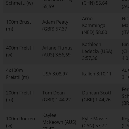
Schmett. (w)
(CHN) 55,64
55,59
(AU
Arno
Nic
100m Brust
Adam Peaty
Kamminga
Ma
(m)
(GBR) 57,37
(NED) 58,00
(IT
Kathleen
Bin
400m Freistil
Ariane Titmus
Ledecky (USA)
(C
(w)
(AUS) 3:56,69
3:57,36
4:0
4x100m
Aus
USA 3:08,97
Italien 3:10,11
Freistil (m)
3:1
Fe
200m Freistil
Tom Dean
Duncan Scott
Sch
(m)
(GBR) 1:44,22
(GBR) 1:44,26
(BR
Kaylee
100m Rücken
Kylie Masse
Re
McKeown (AUS)
(w)
(CAN) 57,72
(US