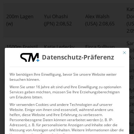
Ka
200m Lagen
Yui Ohashi
Alex Walsh
Do
(w)
(JPN) 2:08,52
(USA) 2:08,65
(US
2:0
Sa
1500m Freistil
Katie Ledecky
Eirca Sullivan
Köh
Mit die
(w)
(USA) 15:37,34
(USA) 15:41,41
Datenschutz-Präferenz
15:
4x200m
Großbritannien
NOK Russland
Aus
Wir benötigen Ihre Einwilligung, bevor Sie unsere Website weiter
Freistil (m)
6:58.58 (ER)
7:01,81
7:0
besuchen können.
Wenn Sie unter 16 Jahre alt sind und Ihre Einwilligung zu optionalen
My
Services geben möchten, müssen Sie Ihre Erziehungsberechtigten
Gregorio
800m Freistil
Robert Finke
Ro
um Erlaubnis bitten.
Paltrinieri (ITA)
(m)
(USA) 7:41,87
(U
Wir verwenden Cookies und andere Technologien auf unserer
7:42,11
Website. Einige von ihnen sind essenziell, während andere uns
7:4
helfen, diese Website und Ihre Erfahrung zu verbessern.
Personenbezogene Daten können verarbeitet werden (z. B. IP-
Izaac Stubblety-
Arno
Mat
Adressen), z. B. für personalisierte Anzeigen und Inhalte oder die
200m Brust
Messung von Anzeigen und Inhalten.
Weitere Informationen über die
Cook (AUS)
Kamminga
Ma