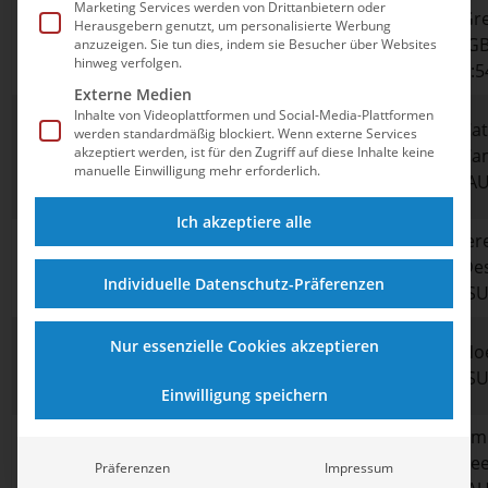
Marketing Services werden von Drittanbietern oder
200m Rücken
Evgeny Rylov
Ryan Murphy
Gr
Herausgebern genutzt, um personalisierte Werbung
(m)
(ROC) 1:53,27
(USA) 1:54,15
(G
anzuzeigen. Sie tun dies, indem sie Besucher über Websites
hinweg verfolgen.
1:5
Externe Medien
Siobhan
Inhalte von Videoplattformen und Social-Media-Plattformen
Ca
werden standardmäßig blockiert. Wenn externe Services
100m Freistil
Emma McKeon
Bernadette
akzeptiert werden, ist für den Zugriff auf diese Inhalte keine
Ca
(w)
(AUS) 51,96
Haughey (HKG)
manuelle Einwilligung mehr erforderlich.
(AU
52,27
Ich akzeptiere alle
Je
200m Lagen
Shun Wang
Duncan Scott
De
(m)
(CHN) 1:55,00
(GBR) 1:55,28
Individuelle Datenschutz-Präferenzen
(SU
100m
Caleb Dressel
Kristof Milak
Nur essenzielle Cookies akzeptieren
Noe
Schmetterling
(USA) 49,45
(HUN) 49,68
(SU
(m)
(WR)
(ER)
Einwilligung speichern
Emi
Kaylee
200m Rücken
Kylie Masse
Se
Präferenzen
Impressum
McKeown (AUS)