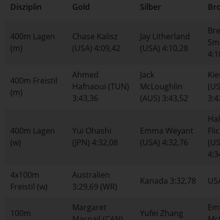
Disziplin
Gold
Silber
Br
Br
400m Lagen
Chase Kalisz
Jay Litherland
Smi
(m)
(USA) 4:09,42
(USA) 4:10,28
4:1
Ahmed
Jack
Kie
400m Freistil
Hafnaoui (TUN)
McLoughlin
(US
(m)
3:43,36
(AUS) 3:43,52
3:4
Hal
400m Lagen
Yui Ohashi
Emma Weyant
Fli
(w)
(JPN) 4:32,08
(USA) 4:32,76
(US
4:3
4x100m
Australien
Kanada 3:32,78
USA
Freistil (w)
3:29,69 (WR)
Margaret
Em
100m
Yufei Zhang
Macnail (CAN)
Mc