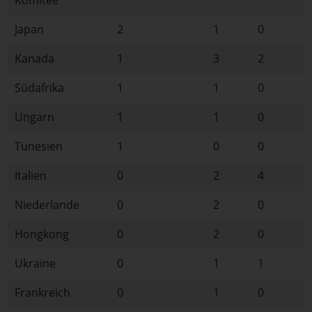
Komitee
Japan
2
1
0
Kanada
1
3
2
Südafrika
1
1
0
Ungarn
1
1
0
Tunesien
1
0
0
Italien
0
2
4
Niederlande
0
2
0
Hongkong
0
2
0
Ukraine
0
1
1
Frankreich
0
1
0