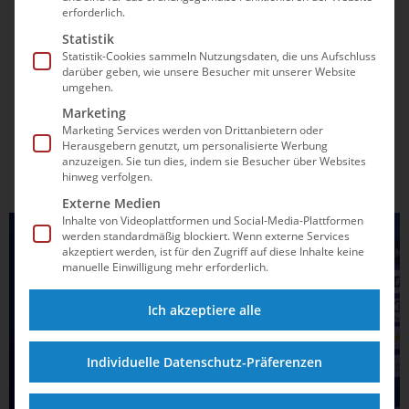
erforderlich.
20.01.2021
13:45
Statistik
Tobias Preuß fehlt im DSV-Team bei der
Statistik-Cookies sammeln Nutzungsdaten, die uns Aufschluss
Olympia-Quali
darüber geben, wie unsere Besucher mit unserer Website
umgehen.
Am Dienstagabend beim 18:9-Sieg gegen Georgien saß
Marketing
Tobias Preuß noch am Beckenrand und drückte den
Marketing Services werden von Drittanbietern oder
Herausgebern genutzt, um personalisierte Werbung
Teamkollegen die Daumen. Die überzeugende Vorstellung
anzuzeigen. Sie tun dies, indem sie Besucher über Websites
der DSV-Auswahl im Testspiel gegen den EM-Zehnten
hinweg verfolgen.
machte Hoffnung, dass die deutschen Wasserballer auch
Externe Medien
beim bevorstehenden Olympia-Qualifikationsturnier vom
Inhalte von Videoplattformen und Social-Media-Plattformen
14....
ALLGEMEIN
werden standardmäßig blockiert. Wenn externe Services
akzeptiert werden, ist für den Zugriff auf diese Inhalte keine
manuelle Einwilligung mehr erforderlich.
Ich akzeptiere alle
Individuelle Datenschutz-Präferenzen