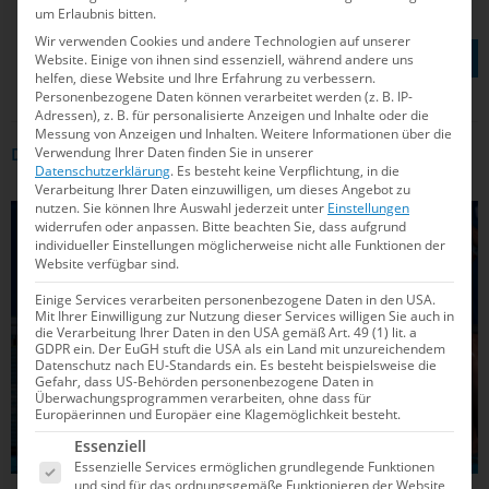
um Erlaubnis bitten.
Wir verwenden Cookies und andere Technologien auf unserer
TEILEN AUF
Website. Einige von ihnen sind essenziell, während andere uns
helfen, diese Website und Ihre Erfahrung zu verbessern.
Personenbezogene Daten können verarbeitet werden (z. B. IP-
Adressen), z. B. für personalisierte Anzeigen und Inhalte oder die
Messung von Anzeigen und Inhalten.
Weitere Informationen über die
Verwendung Ihrer Daten finden Sie in unserer
DAS KÖNNTE DICH AUCH INTERRESSIEREN
Datenschutzerklärung
.
Es besteht keine Verpflichtung, in die
Verarbeitung Ihrer Daten einzuwilligen, um dieses Angebot zu
nutzen.
Sie können Ihre Auswahl jederzeit unter
Einstellungen
WASSERBALL
widerrufen oder anpassen.
Bitte beachten Sie, dass aufgrund
individueller Einstellungen möglicherweise nicht alle Funktionen der
Website verfügbar sind.
Einige Services verarbeiten personenbezogene Daten in den USA.
Mit Ihrer Einwilligung zur Nutzung dieser Services willigen Sie auch in
die Verarbeitung Ihrer Daten in den USA gemäß Art. 49 (1) lit. a
GDPR ein. Der EuGH stuft die USA als ein Land mit unzureichendem
Datenschutz nach EU-Standards ein. Es besteht beispielsweise die
Gefahr, dass US-Behörden personenbezogene Daten in
Überwachungsprogrammen verarbeiten, ohne dass für
Europäerinnen und Europäer eine Klagemöglichkeit besteht.
Es folgt eine Liste der Service-Gruppen, für die e
Essenziell
Essenzielle Services ermöglichen grundlegende Funktionen
und sind für das ordnungsgemäße Funktionieren der Website