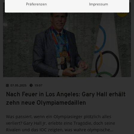
Präferenzen
Impressum
SCHWIMMEN
07.05.2025
19:07
Nach Feuer in Los Angeles: Gary Hall erhält
zehn neue Olympiamedaillen
Was passiert, wenn ein Olympiasieger plötzlich alles
verliert? Gary Hall Jr. erlebte eine Tragödie, doch seine
Rivalen und das IOC zeigten, was wahre olympische