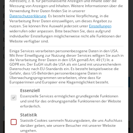
Adressen), z. B. für personalisierte Anzeigen und Inhalte oder die
mündlichen Prüfungen an – und wenn alles gut
Messung von Anzeigen und Inhalten.
Weitere Informationen über die
Verwendung Ihrer Daten finden Sie in unserer
geht, startet sie im kommenden April dann ins
Datenschutzerklärung
.
Es besteht keine Verpflichtung, in die
Verarbeitung Ihrer Daten einzuwilligen, um dieses Angebot zu
Referendariat. Der
Hallischen
nutzen.
Sie können Ihre Auswahl jederzeit unter
Einstellungen
Studierendenschaftszeitschrift
verriet Riedemann
widerrufen oder anpassen.
Bitte beachten Sie, dass aufgrund
individueller Einstellungen möglicherweise nicht alle Funktionen der
bereits, wo sie sich in zehn Jahren sieht: „Gerne
Website verfügbar sind.
mit zwei Kindern, einem Hündchen und als
Einige Services verarbeiten personenbezogene Daten in den USA.
Lehrerin an einer Schule in Halle.“
Mit Ihrer Einwilligung zur Nutzung dieser Services willigen Sie auch in
die Verarbeitung Ihrer Daten in den USA gemäß Art. 49 (1) lit. a
GDPR ein. Der EuGH stuft die USA als ein Land mit unzureichendem
Datenschutz nach EU-Standards ein. Es besteht beispielsweise die
Gefahr, dass US-Behörden personenbezogene Daten in
TEILEN AUF
Überwachungsprogrammen verarbeiten, ohne dass für
Europäerinnen und Europäer eine Klagemöglichkeit besteht.
Es folgt eine Liste der Service-Gruppen, für die e
Essenziell
Essenzielle Services ermöglichen grundlegende Funktionen
und sind für das ordnungsgemäße Funktionieren der Website
erforderlich.
DAS KÖNNTE DICH AUCH INTERRESSIEREN
Statistik
Statistik-Cookies sammeln Nutzungsdaten, die uns Aufschluss
darüber geben, wie unsere Besucher mit unserer Website
SCHWIMMEN
umgehen.