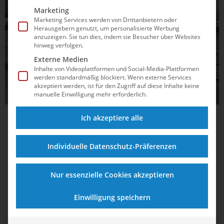
Marketing
Marketing Services werden von Drittanbietern oder
Herausgebern genutzt, um personalisierte Werbung
anzuzeigen. Sie tun dies, indem sie Besucher über Websites
hinweg verfolgen.
Externe Medien
Inhalte von Videoplattformen und Social-Media-Plattformen
werden standardmäßig blockiert. Wenn externe Services
akzeptiert werden, ist für den Zugriff auf diese Inhalte keine
manuelle Einwilligung mehr erforderlich.
Ich akzeptiere alle
05.04.2025
17:55
Melvin Imoudu führt Potsdams Staffel zum
Individuelle Datenschutz-Präferenzen
deutschen Rekord
Nur acht Hundertstel trennten den Europameister vom
Nur essenzielle Cookies akzeptieren
Olympiasieg – nun setzt Melvin Imoudu auch in der neuen
Saison Ausrufezeichen. Wie der Brustschwimmer mit seinen
Einwilligung speichern
Vereinskollegen den deutschen Rekord knackte, was sein
Trainer verrät und warum der DM-Kracher gegen Lucas...