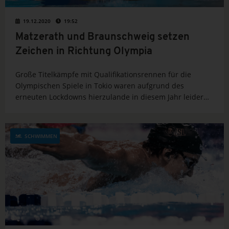
19.12.2020
19:52
Matzerath und Braunschweig setzen
Zeichen in Richtung Olympia
Große Titelkämpfe mit Qualifikationsrennen für die
Olympischen Spiele in Tokio waren aufgrund des
erneuten Lockdowns hierzulande in diesem Jahr leider
nicht mehr möglich. Doch bei den Standort-Wettkämpfen
an verschiedenen Bundesstützpunkten testeten die
Topkader des Deutschen Schwimm-Verbandes e.V. (DSV)
SCHWIMMEN
an diesem...