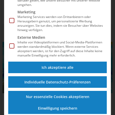
darüber geben, wie unsere Besucher mit unserer Website
Nach Monaten voller Beschränkungen sollten die
umgehen.
Deutschen Meisterschaften Schwimmen in Berlin (29.
Marketing
Oktober - 01. November) als Zeichen des Aufbruchs und
Marketing Services werden von Drittanbietern oder
Herausgebern genutzt, um personalisierte Werbung
Rückkehr zur Normalität für die Aktiven und ihre Vereine
anzuzeigen. Sie tun dies, indem sie Besucher über Websites
dienen. Doch die Titelkämpfe werden nun erneut durch
hinweg verfolgen.
Auswirkungen der...
Externe Medien
Inhalte von Videoplattformen und Social-Media-Plattformen
werden standardmäßig blockiert. Wenn externe Services
SCHWIMMEN
akzeptiert werden, ist für den Zugriff auf diese Inhalte keine
manuelle Einwilligung mehr erforderlich.
Ich akzeptiere alle
Individuelle Datenschutz-Präferenzen
Nur essenzielle Cookies akzeptieren
15.10.2020
17:09
IOC-Stipendium für Sarah Köhler
Einwilligung speichern