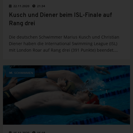
22.11.2020
21:34
Kusch und Diener beim ISL-Finale auf
Rang drei
Die deutschen Schwimmer Marius Kusch und Christian
Diener haben die International Swimming League (ISL)
mit London Roar auf Rang drei (391 Punkte) beendet.
Jacob Heidtmann belegte mit LA Current (298) nach fast
sechs Wochen in Budapest den vierten Rang. Den...
SCHWIMMEN
15.11.2020
16:19