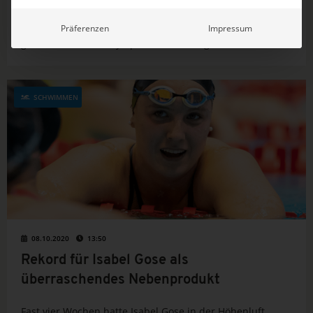
Im November war sie Weltrekord über 1500m Freistil
gekrault. Und nicht nur auf der Kurzbahn lief alles wie
Präferenzen
Impressum
gewünscht in der Olympia-Vorbereitung auf Tokio. Doch
dann kam das Coronavirus und die Spiele in Japan
mussten auf 2021 verschoben werden. Und...
SCHWIMMEN
08.10.2020
13:50
Rekord für Isabel Gose als
überraschendes Nebenprodukt
Fast vier Wochen hatte Isabel Gose in der Höhenluft