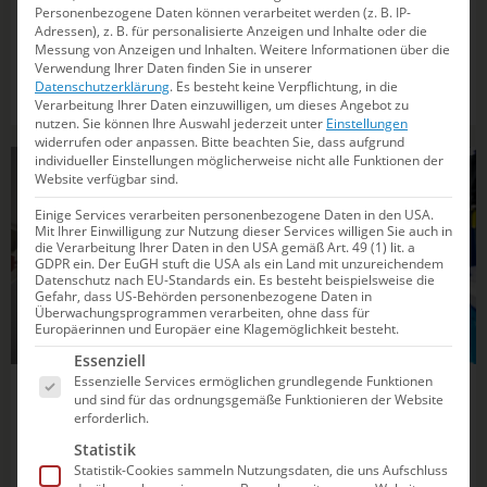
Personenbezogene Daten können verarbeitet werden (z. B. IP-
Adressen), z. B. für personalisierte Anzeigen und Inhalte oder die
Mit sieben Monaten Verzögerung wurde am Wochenende
Messung von Anzeigen und Inhalten.
Weitere Informationen über die
das Tokyo Aquatics Center offiziell eröffnet. Bei der
Verwendung Ihrer Daten finden Sie in unserer
Datenschutzerklärung
.
Es besteht keine Verpflichtung, in die
Zeremonie stand Ikee Rikako (feierte gerade ihr
Verarbeitung Ihrer Daten einzuwilligen, um dieses Angebot zu
Comeback nach überstandener Krebs-Erkrankung)
nutzen.
Sie können Ihre Auswahl jederzeit unter
Einstellungen
ebenso im Mittelpunkt wie Bürgermeisterin Koike Yuriko.
widerrufen oder anpassen.
Bitte beachten Sie, dass aufgrund
individueller Einstellungen möglicherweise nicht alle Funktionen der
Während Schwimmerin Ikee Rikako über Details der
SCHWIMMEN
Website verfügbar sind.
modernen...
Einige Services verarbeiten personenbezogene Daten in den USA.
Mit Ihrer Einwilligung zur Nutzung dieser Services willigen Sie auch in
die Verarbeitung Ihrer Daten in den USA gemäß Art. 49 (1) lit. a
GDPR ein. Der EuGH stuft die USA als ein Land mit unzureichendem
Datenschutz nach EU-Standards ein. Es besteht beispielsweise die
Gefahr, dass US-Behörden personenbezogene Daten in
Überwachungsprogrammen verarbeiten, ohne dass für
Europäerinnen und Europäer eine Klagemöglichkeit besteht.
Es folgt eine Liste der Service-Gruppen, für die e
Essenziell
Essenzielle Services ermöglichen grundlegende Funktionen
17.10.2020
10:33
und sind für das ordnungsgemäße Funktionieren der Website
erforderlich.
Wellbrock zur DM-Absage: “Vorsicht ist
Statistik
mir lieber als Nachsicht”
Statistik-Cookies sammeln Nutzungsdaten, die uns Aufschluss