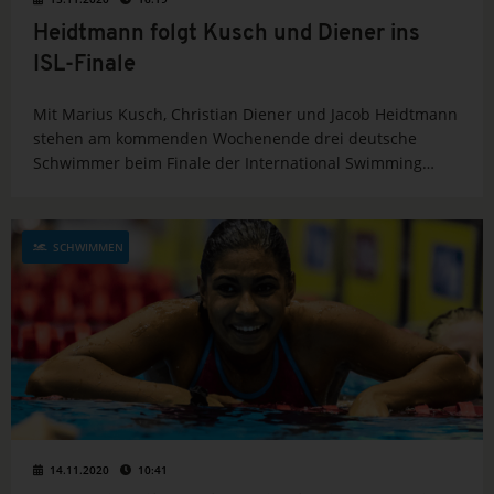
Heidtmann folgt Kusch und Diener ins
ISL-Finale
Mit Marius Kusch, Christian Diener und Jacob Heidtmann
stehen am kommenden Wochenende drei deutsche
Schwimmer beim Finale der International Swimming
League (ISL) in Budapest . Im in der Teamwertung eher
spannungsarmen ersten Halbfinale belegten das Duo
Kusch/Diener mit dem Team London...
SCHWIMMEN
14.11.2020
10:41