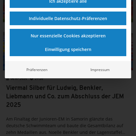
Ich akzeptiere alle
Individuelle Datenschutz-Präferenzen
Nur essenzielle Cookies akzeptieren
Einwilligung speichern
Präferenzen
Impressum
06.07.2025
21:20
Viermal Silber für Ludwig, Benkler,
Liebmann und Co. zum Abschluss der JEM
2025
Am Finaltag der Junioren-EM in Samorin glänzte das
deutsche Schwimmteam und baute die Gesamtbilanz auf
zehn Medaillen aus. Noelle Benkler und der Lagenstaffel