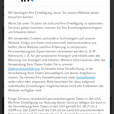
Hebmüller
(beide auf den 200m Lagen, SM13)
Wir benötigen Ihre Einwilligung, bevor Sie unsere Website weiter
sowie Josia Topf (100m Freistil, S3).
besuchen können.
Wenn Sie unter 16 Jahre alt sind und Ihre Einwilligung zu optionalen
Services geben möchten, müssen Sie Ihre Erziehungsberechtigten
um Erlaubnis bitten.
ZUM WM-LIVESTREAM
Wir verwenden Cookies und andere Technologien auf unserer
Website. Einige von ihnen sind essenziell, während andere uns
helfen, diese Website und Ihre Erfahrung zu verbessern.
Personenbezogene Daten können verarbeitet werden (z. B. IP-
Adressen), z. B. für personalisierte Anzeigen und Inhalte oder die
TEILEN AUF
Messung von Anzeigen und Inhalten.
Weitere Informationen über die
Verwendung Ihrer Daten finden Sie in unserer
Datenschutzerklärung
.
Es besteht keine Verpflichtung, in die
Verarbeitung Ihrer Daten einzuwilligen, um dieses Angebot zu
nutzen.
Sie können Ihre Auswahl jederzeit unter
Einstellungen
widerrufen oder anpassen.
Bitte beachten Sie, dass aufgrund
individueller Einstellungen möglicherweise nicht alle Funktionen der
DAS KÖNNTE DICH AUCH INTERRESSIEREN
Website verfügbar sind.
Einige Services verarbeiten personenbezogene Daten in den USA.
SCHWIMMEN
Mit Ihrer Einwilligung zur Nutzung dieser Services willigen Sie auch in
die Verarbeitung Ihrer Daten in den USA gemäß Art. 49 (1) lit. a
GDPR ein. Der EuGH stuft die USA als ein Land mit unzureichendem
Datenschutz nach EU-Standards ein. Es besteht beispielsweise die