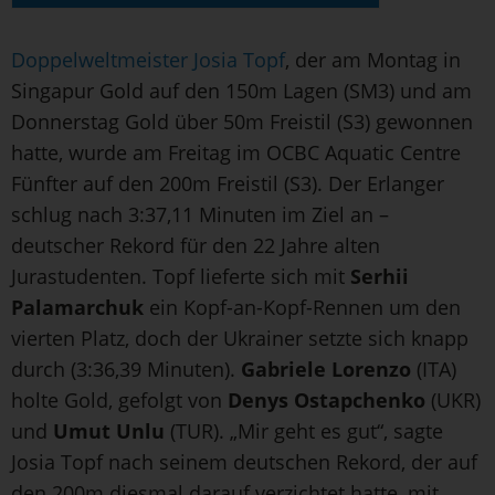
Doppelweltmeister Josia Topf
, der am Montag in
Singapur Gold auf den 150m Lagen (SM3) und am
Donnerstag Gold über 50m Freistil (S3) gewonnen
hatte, wurde am Freitag im OCBC Aquatic Centre
Fünfter auf den 200m Freistil (S3). Der Erlanger
schlug nach 3:37,11 Minuten im Ziel an –
deutscher Rekord für den 22 Jahre alten
Jurastudenten. Topf lieferte sich mit
Serhii
Palamarchuk
ein Kopf-an-Kopf-Rennen um den
vierten Platz, doch der Ukrainer setzte sich knapp
durch (3:36,39 Minuten).
Gabriele Lorenzo
(ITA)
holte Gold, gefolgt von
Denys Ostapchenko
(UKR)
und
Umut Unlu
(TUR). „Mir geht es gut“, sagte
Josia Topf nach seinem deutschen Rekord, der auf
den 200m diesmal darauf verzichtet hatte, mit