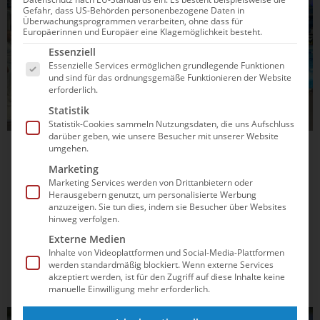
Gefahr, dass US-Behörden personenbezogene Daten in
Überwachungsprogrammen verarbeiten, ohne dass für
Europäerinnen und Europäer eine Klagemöglichkeit besteht.
Es folgt eine Liste der Service-Gruppen, für die e
Essenziell
Essenzielle Services ermöglichen grundlegende Funktionen
und sind für das ordnungsgemäße Funktionieren der Website
erforderlich.
Statistik
Statistik-Cookies sammeln Nutzungsdaten, die uns Aufschluss
darüber geben, wie unsere Besucher mit unserer Website
umgehen.
06.12.2024
13:11
Marketing
DMSJ-Bundesfinale 2024: Hier geht es zum
Marketing Services werden von Drittanbietern oder
Livestream
Herausgebern genutzt, um personalisierte Werbung
anzuzeigen. Sie tun dies, indem sie Besucher über Websites
hinweg verfolgen.
Am 07./08. Dezember findet das DMSJ-Bundesfinale in
Externe Medien
Wuppertal statt. Hier erfährst du, welche Vereine sich
Inhalte von Videoplattformen und Social-Media-Plattformen
qualifiziert haben, wo die Rennen im Livestream zu sehen
werden standardmäßig blockiert. Wenn externe Services
sind und wo man die Ergebnisse in den einzelnen
akzeptiert werden, ist für den Zugriff auf diese Inhalte keine
Jahrgängen findet.
manuelle Einwilligung mehr erforderlich.
SCHWIMMEN