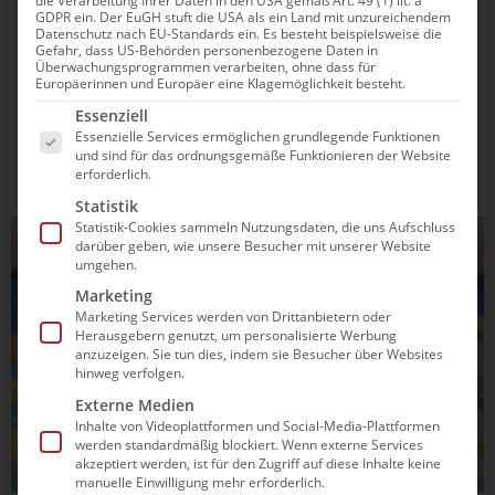
die Verarbeitung Ihrer Daten in den USA gemäß Art. 49 (1) lit. a
Anna Elendt wird sensationell
GDPR ein. Der EuGH stuft die USA als ein Land mit unzureichendem
Datenschutz nach EU-Standards ein. Es besteht beispielsweise die
Weltmeisterin auf der Außenbahn
Gefahr, dass US-Behörden personenbezogene Daten in
Überwachungsprogrammen verarbeiten, ohne dass für
Europäerinnen und Europäer eine Klagemöglichkeit besteht.
Die Frankfurterin schwimmt deutschen Rekord und gewinnt
Es folgt eine Liste der Service-Gruppen, für die e
als erste deutsche Frau seit der Wiedervereinigung WM-
Essenziell
Essenzielle Services ermöglichen grundlegende Funktionen
Gold auf einer Bruststrecke.
und sind für das ordnungsgemäße Funktionieren der Website
erforderlich.
Statistik
Statistik-Cookies sammeln Nutzungsdaten, die uns Aufschluss
SCHWIMMEN
darüber geben, wie unsere Besucher mit unserer Website
umgehen.
Marketing
Marketing Services werden von Drittanbietern oder
Herausgebern genutzt, um personalisierte Werbung
anzuzeigen. Sie tun dies, indem sie Besucher über Websites
hinweg verfolgen.
Externe Medien
Inhalte von Videoplattformen und Social-Media-Plattformen
werden standardmäßig blockiert. Wenn externe Services
akzeptiert werden, ist für den Zugriff auf diese Inhalte keine
manuelle Einwilligung mehr erforderlich.