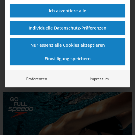
26.10.2024
15:57
Ich akzeptiere alle
Drittes Weltcup-Bronze für Kusch in
Südkorea
Individuelle Datenschutz-Präferenzen
Auch Rafael Miroslaw konnte bei der zweiten Weltcup-
Nur essenzielle Cookies akzeptieren
Station eine tolle Finalplatzierung erreichen. In der
Gesamtwertung schob sich Regan Smith an US-Landsfrau
Einwilligung speichern
Kate Douglass vorbei. Und bei den Männer verkürzte sich
der Vorsprung von Superstar Léon Marchand trotz eines
Rekordrennens des...
Präferenzen
Impressum