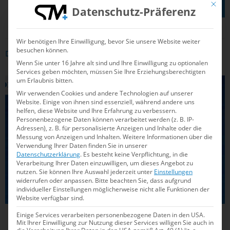
TEILEN AUF
Mit die
Datenschutz-Präferenz
Wir benötigen Ihre Einwilligung, bevor Sie unsere Website weiter
besuchen können.
DAS KÖNNTE DICH AUCH INTERRESSIEREN
Wenn Sie unter 16 Jahre alt sind und Ihre Einwilligung zu optionalen
Services geben möchten, müssen Sie Ihre Erziehungsberechtigten
um Erlaubnis bitten.
SCHWIMMEN
Wir verwenden Cookies und andere Technologien auf unserer
Website. Einige von ihnen sind essenziell, während andere uns
helfen, diese Website und Ihre Erfahrung zu verbessern.
Personenbezogene Daten können verarbeitet werden (z. B. IP-
Adressen), z. B. für personalisierte Anzeigen und Inhalte oder die
Messung von Anzeigen und Inhalten.
Weitere Informationen über die
Verwendung Ihrer Daten finden Sie in unserer
Datenschutzerklärung
.
Es besteht keine Verpflichtung, in die
Verarbeitung Ihrer Daten einzuwilligen, um dieses Angebot zu
nutzen.
Sie können Ihre Auswahl jederzeit unter
Einstellungen
widerrufen oder anpassen.
Bitte beachten Sie, dass aufgrund
individueller Einstellungen möglicherweise nicht alle Funktionen der
Website verfügbar sind.
Einige Services verarbeiten personenbezogene Daten in den USA.
29.07.2025
16:27
Mit Ihrer Einwilligung zur Nutzung dieser Services willigen Sie auch in