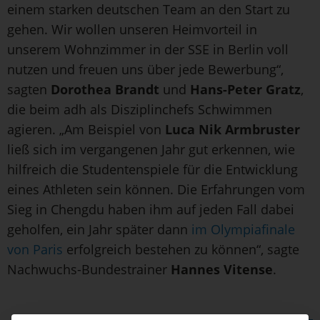
einem starken deutschen Team an den Start zu
gehen. Wir wollen unseren Heimvorteil in
unserem Wohnzimmer in der SSE in Berlin voll
nutzen und freuen uns über jede Bewerbung“,
sagten
Dorothea Brandt
und
Hans-Peter Gratz
,
die beim adh als Disziplinchefs Schwimmen
agieren. „Am Beispiel von
Luca Nik Armbruster
ließ sich im vergangenen Jahr gut erkennen, wie
hilfreich die Studentenspiele für die Entwicklung
eines Athleten sein können. Die Erfahrungen vom
Sieg in Chengdu haben ihm auf jeden Fall dabei
geholfen, ein Jahr später dann
im Olympiafinale
von Paris
erfolgreich bestehen zu können“, sagte
Nachwuchs-Bundestrainer
Hannes Vitense
.