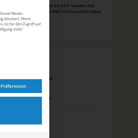
Was die DSV-Masters bei
der WM in Doha erlebt haben
 Social-Media-
g blockiert. Wenn
, ist für den Zugriff auf
illigung mehr
KATEGORIEN
DJM SCHWIMMEN
-Präferenzen
DM SCHWIMMEN
EISSCHWIMMEN
EVENTS