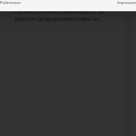
Präferenzen
Impressu
Am kommenden Wochenende stehen die
nächsten Qualifikationswettkämpfe für die
Deutschen Jahrgangsmeisterschaften an.
Allein im Dezember wurden bereits knapp
600 Startplätze errungen. In welchem
Jahrgang es besonders viele waren und
welche Aktive bislang am häufigsten
vertreten sind, verraten wir hier. ...