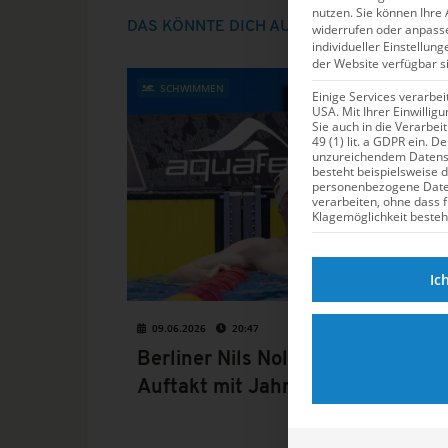
nutzen.
Sie können Ihre 
DAS KÖNNTE DICH AUCH INTERRESSIERE
widerrufen oder anpass
individueller Einstellun
der Website verfügbar s
SCHWIMMEN
Einige Services verarbe
USA. Mit Ihrer Einwillig
Sie auch in die Verarbe
49 (1) lit. a GDPR ein. D
unzureichendem Datensc
besteht beispielsweise 
personenbezogene Dat
verarbeiten, ohne dass 
Klagemöglichkeit besteh
Ic
09.06.2026
20:47
Berliner Nils Nolte krönt DJM-
Auftakt mit Jahrgangsrekord