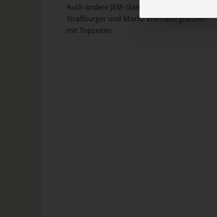
Auch andere JEM-Starter wie Mattheo
Straßburger und Moritz Erkmann glänzen
mit Topzeiten.