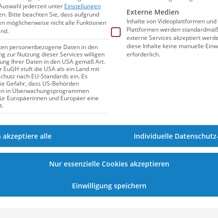
Auswahl jederzeit unter
Einstellungen
Externe Medien
N
en.
Bitte beachten Sie, dass aufgrund
Inhalte von Videoplattformen und
gen möglicherweise nicht alle Funktionen
Plattformen werden standardmäßi
ind.
externe Services akzeptiert werden
SCHWIMMEN
diese Inhalte keine manuelle Einw
iten personenbezogene Daten in den
erforderlich.
ung zur Nutzung dieser Services willigen
itung Ihrer Daten in den USA gemäß Art.
er EuGH stuft die USA als ein Land mit
hutz nach EU-Standards ein. Es
die Gefahr, dass US-Behörden
en in Überwachungsprogrammen
für Europäerinnen und Europäer eine
t.
h akzeptiere alle
Individuelle Datenschutz
21.01.2026
12:31
Nur essenzielle Cookies akzeptieren
“Road to DJM”: Auf diesen
Einwilligung speichern
Strecken wurden schon die
meisten Normen geknackt