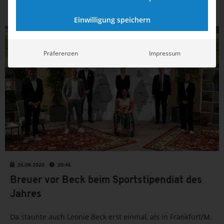
Leistungen ab. Was das für die WM-Chancen und die
Deutschen Meisterschaften bedeutet, erfährst du hier!
Einwilligung speichern
SCHWIMMEN
Präferenzen
Impressum
26.08.2020
20:46
Breuer vor Beck beim Sportstipendiat des
Jahres
Da staunte auch Leonie Beck erst einmal, als in Frankfurt/M.