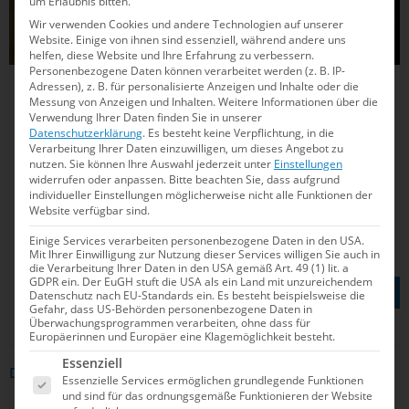
um Erlaubnis bitten.
Wir verwenden Cookies und andere Technologien auf unserer
Website. Einige von ihnen sind essenziell, während andere uns
helfen, diese Website und Ihre Erfahrung zu verbessern.
Personenbezogene Daten können verarbeitet werden (z. B. IP-
Adressen), z. B. für personalisierte Anzeigen und Inhalte oder die
Messung von Anzeigen und Inhalten.
Weitere Informationen über die
Verwendung Ihrer Daten finden Sie in unserer
Datenschutzerklärung
.
Es besteht keine Verpflichtung, in die
Verarbeitung Ihrer Daten einzuwilligen, um dieses Angebot zu
nutzen.
Sie können Ihre Auswahl jederzeit unter
Einstellungen
widerrufen oder anpassen.
Bitte beachten Sie, dass aufgrund
individueller Einstellungen möglicherweise nicht alle Funktionen der
Website verfügbar sind.
Einige Services verarbeiten personenbezogene Daten in den USA.
Mit Ihrer Einwilligung zur Nutzung dieser Services willigen Sie auch in
die Verarbeitung Ihrer Daten in den USA gemäß Art. 49 (1) lit. a
TEILEN AUF
GDPR ein. Der EuGH stuft die USA als ein Land mit unzureichendem
Datenschutz nach EU-Standards ein. Es besteht beispielsweise die
Gefahr, dass US-Behörden personenbezogene Daten in
Überwachungsprogrammen verarbeiten, ohne dass für
Europäerinnen und Europäer eine Klagemöglichkeit besteht.
Es folgt eine Liste der Service-Gruppen, für die e
Essenziell
DAS KÖNNTE DICH AUCH INTERRESSIEREN
Essenzielle Services ermöglichen grundlegende Funktionen
und sind für das ordnungsgemäße Funktionieren der Website