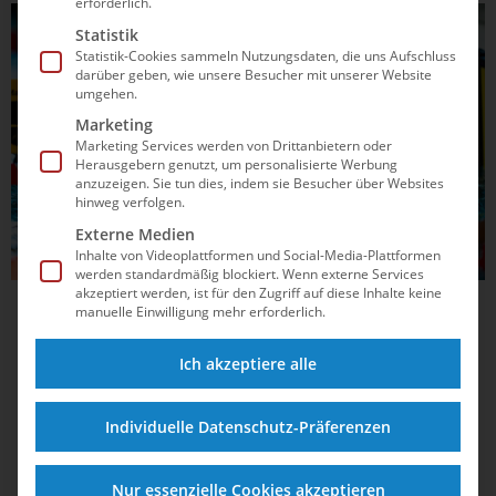
erforderlich.
SCHWIMMEN
Statistik
Statistik-Cookies sammeln Nutzungsdaten, die uns Aufschluss
darüber geben, wie unsere Besucher mit unserer Website
umgehen.
Marketing
Marketing Services werden von Drittanbietern oder
Herausgebern genutzt, um personalisierte Werbung
anzuzeigen. Sie tun dies, indem sie Besucher über Websites
hinweg verfolgen.
Externe Medien
Inhalte von Videoplattformen und Social-Media-Plattformen
werden standardmäßig blockiert. Wenn externe Services
akzeptiert werden, ist für den Zugriff auf diese Inhalte keine
manuelle Einwilligung mehr erforderlich.
15.04.2025
19:59
Deutscher Rekord und Weltjahresbestzeit:
Ich akzeptiere alle
Märtens feiert dritten Sieg in Stockholm
Lukas Märtens setzt bei den Stockholm Swim Open ein
Individuelle Datenschutz-Präferenzen
weiteres Ausrufezeichen – doch er ist nicht der Einzige.
Zahlreiche deutsche Schwimmer liefern beeindruckende
Nur essenzielle Cookies akzeptieren