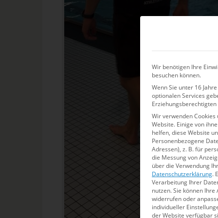
Wir benötigen Ihre Einwi
besuchen können.
Wenn Sie unter 16 Jahre 
optionalen Services geb
Erziehungsberechtigten 
Wir verwenden Cookies 
Website. Einige von ihn
helfen, diese Website u
Personenbezogene Daten 
Adressen), z. B. für per
die Messung von Anzeige
über die Verwendung Ihr
Datenschutzerklärung
.
E
Verarbeitung Ihrer Date
nutzen.
Sie können Ihre 
widerrufen oder anpass
individueller Einstellun
der Website verfügbar s