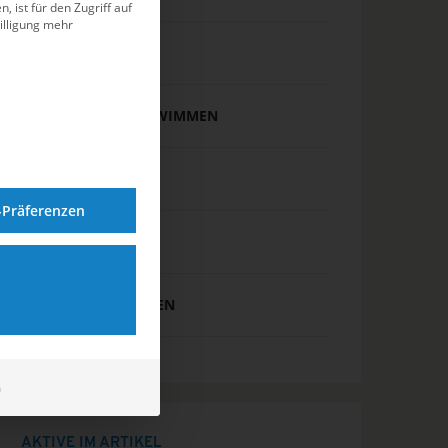
, ist für den Zugriff auf
illigung mehr
SCHWIMMEN
SYNCHRONSCHWIMMEN
TIPPS & TRICKS
-Präferenzen
WASSERBALL
WASSERSPRINGEN
m
AKTIVE IM ARTIKEL