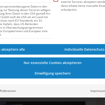
externe Services akzeptiert werden
id Thomasberger finden im Sportbad
diese Inhalte keine manuelle Einw
iten personenbezogene Daten in den
zig statt
erforderlich.
ung zur Nutzung dieser Services willigen
itung Ihrer Daten in den USA gemäß Art.
er EuGH stuft die USA als ein Land mit
hutz nach EU-Standards ein. Es
d Thomasberger: Zwei
die Gefahr, dass US-Behörden
en in Überwachungsprogrammen
für Europäerinnen und Europäer eine
ames Unternehmen
t.
undet. Die Idee zu der
Schwimmschule
h akzeptiere alle
Individuelle Datenschutz
20 Jahre lang Schwimmen als
llte man diese Erfahrung auch beruflich
Nur essenzielle Cookies akzeptieren
Glück, dass erst im August 2025 das neue
s modernste Schwimmhalle – und sie dort
Einwilligung speichern
as war für uns perfekt“, sagt Ulrich, der
serflächen weiß, die auch in Leipzig eine
Präferenzen
Impressu