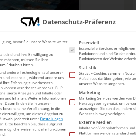
Datenschutz-Präferenz
Es folgt eine Liste der Ser
lligung, bevor Sie unsere Website weiter
Essenziell
Essenzielle Services ermögliche
Funktionen und sind für das or
alt sind und Ihre Einwilligung zu
Funktionieren der Website erforde
en möchten, müssen Sie Ihre
um Erlaubnis bitten.
Statistik
und andere Technologien auf unserer
Statistik-Cookies sammeln Nutzun
en sind essenziell, während andere uns
Aufschluss darüber geben, wie u
nd Ihre Erfahrung zu verbessern.
unserer Website umgehen.
können verarbeitet werden (z. B. IP-
Marketing
sonalisierte Anzeigen und Inhalte oder
n und Inhalten.
Weitere Informationen
Marketing Services werden von Dr
er Daten finden Sie in unserer
Herausgebern genutzt, um person
s besteht keine Verpflichtung, in die
anzuzeigen. Sie tun dies, indem s
n einzuwilligen, um dieses Angebot zu
Websites hinweg verfolgen.
Auswahl jederzeit unter
Einstellungen
Externe Medien
en.
Bitte beachten Sie, dass aufgrund
Inhalte von Videoplattformen und
gen möglicherweise nicht alle Funktionen
© privat
Plattformen werden standardmäßi
ind.