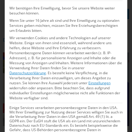
Wir benötigen Ihre Einwilligung, bevor Sie unsere Website weiter
TEILEN AUF
besuchen können.
Wenn Sie unter 16 Jahre alt sind und Ihre Einwilligung zu optionalen
Services geben möchten, müssen Sie Ihre Erziehungsberechtigten
um Erlaubnis bitten.
Wir verwenden Cookies und andere Technologien auf unserer
DAS KÖNNTE DICH AUCH INTERRESSIEREN
Website. Einige von ihnen sind essenziell, während andere uns
helfen, diese Website und Ihre Erfahrung zu verbessern.
Personenbezogene Daten können verarbeitet werden (z. B. IP-
SCHWIMMEN
Adressen), z. B. für personalisierte Anzeigen und Inhalte oder die
Messung von Anzeigen und Inhalten.
Weitere Informationen über die
Verwendung Ihrer Daten finden Sie in unserer
Datenschutzerklärung
.
Es besteht keine Verpflichtung, in die
Verarbeitung Ihrer Daten einzuwilligen, um dieses Angebot zu
nutzen.
Sie können Ihre Auswahl jederzeit unter
Einstellungen
widerrufen oder anpassen.
Bitte beachten Sie, dass aufgrund
individueller Einstellungen möglicherweise nicht alle Funktionen der
Website verfügbar sind.
Einige Services verarbeiten personenbezogene Daten in den USA.
Mit Ihrer Einwilligung zur Nutzung dieser Services willigen Sie auch in
die Verarbeitung Ihrer Daten in den USA gemäß Art. 49 (1) lit. a
GDPR ein. Der EuGH stuft die USA als ein Land mit unzureichendem
Datenschutz nach EU-Standards ein. Es besteht beispielsweise die
Gefahr, dass US-Behörden personenbezogene Daten in