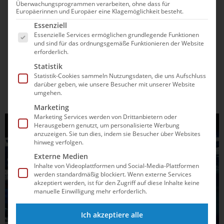
Überwachungsprogrammen verarbeiten, ohne dass für
23.11.2025
13:52
Europäerinnen und Europäer eine Klagemöglichkeit besteht.
Weltmeisterin Anna Elendt ist Frankfurts
Es folgt eine Liste der Service-Gruppen, für die e
Essenziell
Sportlerin des Jahres
Essenzielle Services ermöglichen grundlegende Funktionen
und sind für das ordnungsgemäße Funktionieren der Website
erforderlich.
Nach dem WM-Triumph im Sommer darf sich die 24-Jährige
Statistik
von der SG Frankfurt über eine weitere Auszeichnung
Statistik-Cookies sammeln Nutzungsdaten, die uns Aufschluss
freuen. Sie tritt damit in die Fußstapfen einer anderen
darüber geben, wie unsere Besucher mit unserer Website
prominenten Schwimmerin.
umgehen.
Marketing
Marketing Services werden von Drittanbietern oder
SCHWIMMEN
Herausgebern genutzt, um personalisierte Werbung
anzuzeigen. Sie tun dies, indem sie Besucher über Websites
hinweg verfolgen.
Externe Medien
Inhalte von Videoplattformen und Social-Media-Plattformen
werden standardmäßig blockiert. Wenn externe Services
akzeptiert werden, ist für den Zugriff auf diese Inhalte keine
manuelle Einwilligung mehr erforderlich.
Ich akzeptiere alle