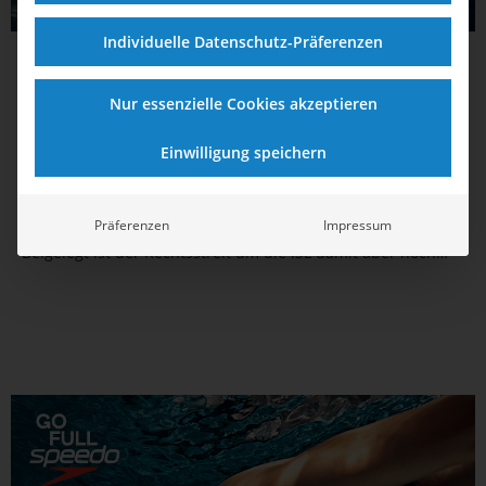
Individuelle Datenschutz-Präferenzen
09.09.2025
11:26
Millionenentschädigung: Weltverband und
Nur essenzielle Cookies akzeptieren
Top-Schwimmer*innen einigen sich auf
Einwilligung speichern
Vergleich
World Aquatics wird einen Fonds in Höhe von 4,6 Millionen
Präferenzen
Impressum
US-Dollar einrichten, um die Aktiven zu kompensieren.
Beigelegt ist der Rechtsstreit um die ISL damit aber noch
nicht.