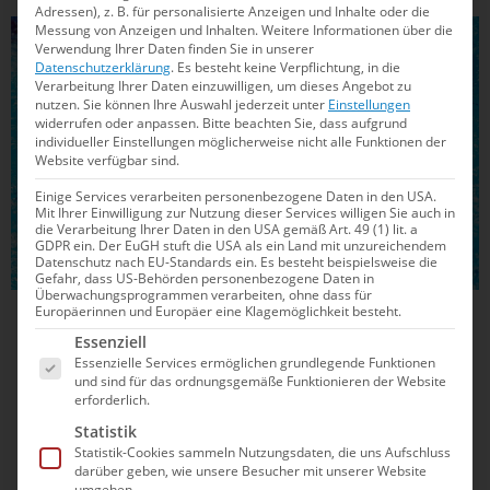
Adressen), z. B. für personalisierte Anzeigen und Inhalte oder die
Messung von Anzeigen und Inhalten.
Weitere Informationen über die
WASSERBALL
Verwendung Ihrer Daten finden Sie in unserer
Datenschutzerklärung
.
Es besteht keine Verpflichtung, in die
Verarbeitung Ihrer Daten einzuwilligen, um dieses Angebot zu
nutzen.
Sie können Ihre Auswahl jederzeit unter
Einstellungen
widerrufen oder anpassen.
Bitte beachten Sie, dass aufgrund
individueller Einstellungen möglicherweise nicht alle Funktionen der
Website verfügbar sind.
Einige Services verarbeiten personenbezogene Daten in den USA.
Mit Ihrer Einwilligung zur Nutzung dieser Services willigen Sie auch in
die Verarbeitung Ihrer Daten in den USA gemäß Art. 49 (1) lit. a
GDPR ein. Der EuGH stuft die USA als ein Land mit unzureichendem
Datenschutz nach EU-Standards ein. Es besteht beispielsweise die
Gefahr, dass US-Behörden personenbezogene Daten in
Überwachungsprogrammen verarbeiten, ohne dass für
Europäerinnen und Europäer eine Klagemöglichkeit besteht.
02.02.2026
20:26
Es folgt eine Liste der Service-Gruppen, für die e
Essenziell
Warum die DSV-Wasserballerinnen nach
Essenzielle Services ermöglichen grundlegende Funktionen
und sind für das ordnungsgemäße Funktionieren der Website
dem letzten EM-Spiel jubeln
erforderlich.
Statistik
Im Endspurt ringen die Deutschen Gastgeber Portugal
Statistik-Cookies sammeln Nutzungsdaten, die uns Aufschluss
nieder und werden Elfte.
darüber geben, wie unsere Besucher mit unserer Website
umgehen.