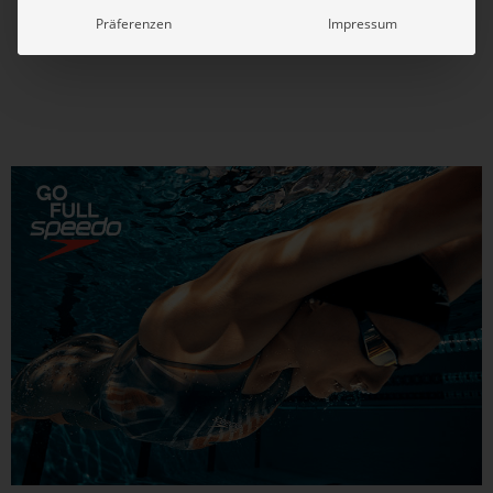
die deutsche Meisterschaft im Wasserball. Die Männer des
Präferenzen
Impressum
Rekordmeisters aus Berlin (37 Titel) zogen am Sonntag mit
dem 21:7 gegen den OSC Potsdam ins...