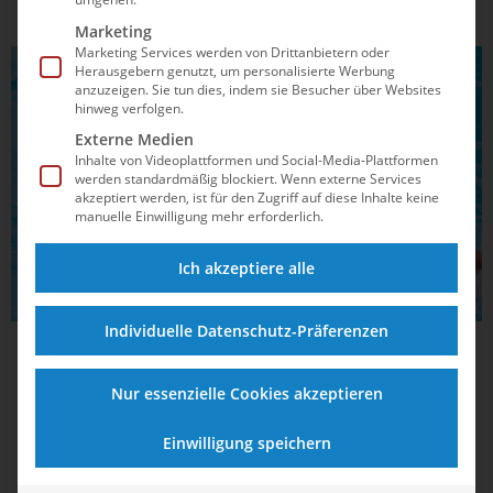
Marketing
Marketing Services werden von Drittanbietern oder
WASSERBALL
Herausgebern genutzt, um personalisierte Werbung
anzuzeigen. Sie tun dies, indem sie Besucher über Websites
hinweg verfolgen.
Externe Medien
Inhalte von Videoplattformen und Social-Media-Plattformen
werden standardmäßig blockiert. Wenn externe Services
akzeptiert werden, ist für den Zugriff auf diese Inhalte keine
manuelle Einwilligung mehr erforderlich.
Ich akzeptiere alle
Individuelle Datenschutz-Präferenzen
30.08.2020
16:11
Spandau gegen Waspo: Dieses Finale wird
Nur essenzielle Cookies akzeptieren
besonders
Einwilligung speichern
Titelverteidiger Wasserfreunde Spandau 04 und Waspo
Hannover bestreiten zum vierten Mal in Folge das Finale um