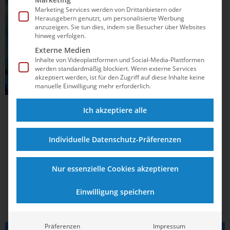
Marketing Services werden von Drittanbietern oder
Herausgebern genutzt, um personalisierte Werbung
anzuzeigen. Sie tun dies, indem sie Besucher über Websites
hinweg verfolgen.
Externe Medien
Inhalte von Videoplattformen und Social-Media-Plattformen
werden standardmäßig blockiert. Wenn externe Services
akzeptiert werden, ist für den Zugriff auf diese Inhalte keine
manuelle Einwilligung mehr erforderlich.
07.04.2021
19:06
Ich akzeptiere alle
Grenzenlose Auswahl in der
Olympiaqualifikation
Individuelle Datenschutz-Präferenzen
In dieser Woche wird die Olympiaqualifikation im
Nur essenzielle Cookies akzeptieren
Beckenschwimmen zum Spiel ohne Grenzen, denn Tickets
für die Spiele in Tokio (23. Juli – 08. August) können sich die
Einwilligung speichern
Besten im Deutschen Schwimm-Verband e.V. (DSV) an gleich
vier verschiedenen Orten erkämpfen, ehe...
Präferenzen
Impressum
SCHWIMMEN