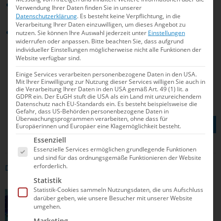
1500m Freistil Frauen: Isabel Gose (SC
Verwendung Ihrer Daten finden Sie in unserer
Datenschutzerklärung
.
Es besteht keine Verpflichtung, in die
Magdeburg) 15:24,69
Verarbeitung Ihrer Daten einzuwilligen, um dieses Angebot zu
4x200m Freistil Männer: USA (Luke Hobson,
nutzen.
Sie können Ihre Auswahl jederzeit unter
Einstellungen
widerrufen oder anpassen.
Bitte beachten Sie, dass aufgrund
Carson Foster, Shaine Casas, Kieran Smith)
individueller Einstellungen möglicherweise nicht alle Funktionen der
6:40,51 (WR)
Website verfügbar sind.
Einige Services verarbeiten personenbezogene Daten in den USA.
Mit Ihrer Einwilligung zur Nutzung dieser Services willigen Sie auch in
die Verarbeitung Ihrer Daten in den USA gemäß Art. 49 (1) lit. a
GDPR ein. Der EuGH stuft die USA als ein Land mit unzureichendem
Datenschutz nach EU-Standards ein. Es besteht beispielsweise die
Gefahr, dass US-Behörden personenbezogene Daten in
TEILEN AUF
Überwachungsprogrammen verarbeiten, ohne dass für
Europäerinnen und Europäer eine Klagemöglichkeit besteht.
Es folgt eine Liste der Service-Gruppen, für die e
Essenziell
Essenzielle Services ermöglichen grundlegende Funktionen
und sind für das ordnungsgemäße Funktionieren der Website
erforderlich.
DAS KÖNNTE DICH AUCH INTERRESSIEREN
Statistik
Statistik-Cookies sammeln Nutzungsdaten, die uns Aufschluss
SCHWIMMEN
darüber geben, wie unsere Besucher mit unserer Website
umgehen.
Marketing