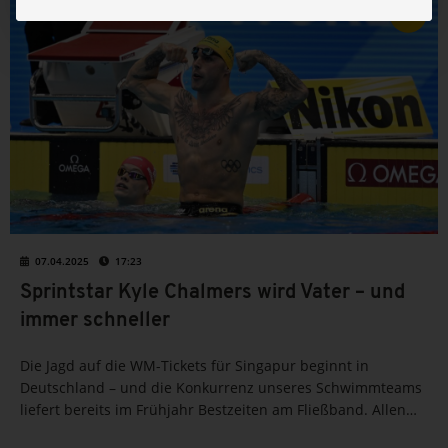
07.04.2025
17:23
Sprintstar Kyle Chalmers wird Vater – und
immer schneller
Die Jagd auf die WM-Tickets für Singapur beginnt in
Deutschland – und die Konkurrenz unseres Schwimmteams
liefert bereits im Frühjahr Bestzeiten am Fließband. Allen
voran Australiens Schwimmstar Kyle Chalmers. Doch auch