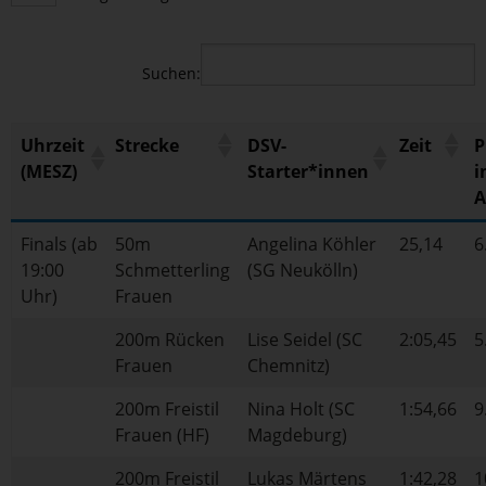
Suchen:
Uhrzeit
Strecke
DSV-
Zeit
P
(MESZ)
Starter*innen
i
A
Finals (ab
50m
Angelina Köhler
25,14
6
19:00
Schmetterling
(SG Neukölln)
Uhr)
Frauen
200m Rücken
Lise Seidel (SC
2:05,45
5
Frauen
Chemnitz)
200m Freistil
Nina Holt (SC
1:54,66
9
Frauen (HF)
Magdeburg)
200m Freistil
Lukas Märtens
1:42,28
1