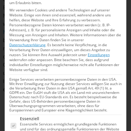
um Erlaubnis bitten.
Berlin),
Nina Jazy
(SG Essen),
Nina Holt
(SC
Wir verwenden Cookies und andere Technologien auf unserer
Magdeburg) und
Julianna Bocska
(SG Essen)
Website. Einige von ihnen sind essenziell, während andere uns
helfen, diese Website und Ihre Erfahrung zu verbessern.
waren über 4x50m Freistil
am Vormittag in 1:35,69
Personenbezogene Daten können verarbeitet werden (z. B. IP-
Adressen), z. B. für personalisierte Anzeigen und Inhalte oder die
Minuten zum deutschen Rekord gesprintet
. Die
Messung von Anzeigen und Inhalten.
Weitere Informationen über die
bisherige Kurzbahn-Bestmarke (1:36,73) stammte
Verwendung Ihrer Daten finden Sie in unserer
Datenschutzerklärung
.
Es besteht keine Verpflichtung, in die
noch aus dem Jahr 2009 und damit aus der Ära
Verarbeitung Ihrer Daten einzuwilligen, um dieses Angebot zu
nutzen.
Sie können Ihre Auswahl jederzeit unter
Einstellungen
der Hightechanzüge. Am Abend war das DSV-
widerrufen oder anpassen.
Bitte beachten Sie, dass aufgrund
Quartett dann sieben Hundertstel langsamer
individueller Einstellungen möglicherweise nicht alle Funktionen der
Website verfügbar sind.
unterwegs, was hinter den Niederlanden (1:33,85),
Einige Services verarbeiten personenbezogene Daten in den USA.
Italien (1:34,30) und Polen (1:35,75) Rang vier
Mit Ihrer Einwilligung zur Nutzung dieser Services willigen Sie auch in
einbrachte.
die Verarbeitung Ihrer Daten in den USA gemäß Art. 49 (1) lit. a
GDPR ein. Der EuGH stuft die USA als ein Land mit unzureichendem
Datenschutz nach EU-Standards ein. Es besteht beispielsweise die
Gefahr, dass US-Behörden personenbezogene Daten in
Überwachungsprogrammen verarbeiten, ohne dass für
Europäerinnen und Europäer eine Klagemöglichkeit besteht.
Es folgt eine Liste der Service-Gruppen, für die e
Essenziell
Essenzielle Services ermöglichen grundlegende Funktionen
und sind für das ordnungsgemäße Funktionieren der Website