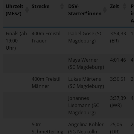
Uhrzeit
Strecke
DSV-
Zeit
P
(MESZ)
Starter*innen
i
A
Finals (ab
400m Freistil
Isabel Gose (SC
3:54,33
1
19:00
Frauen
Magdeburg)
(ER)
Uhr)
Maya Werner
4:01,46
4
(SC Magdeburg)
400m Freistil
Lukas Märtens
3:36,51
2
Männer
(SC Magdeburg)
Johannes
3:37,39
4
Liebmann (SC
(JWR)
Magdeburg)
50m
Angelina Köhler
25,06
2
Schmetterling
(SG Neukölln
(DR)