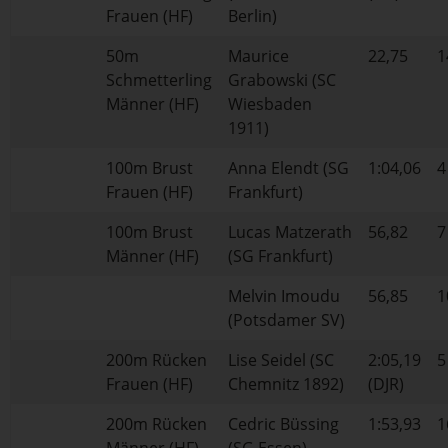
Frauen (HF)
Berlin)
50m
Maurice
22,75
1
Schmetterling
Grabowski (SC
Männer (HF)
Wiesbaden
1911)
100m Brust
Anna Elendt (SG
1:04,06
4
Frauen (HF)
Frankfurt)
100m Brust
Lucas Matzerath
56,82
7
Männer (HF)
(SG Frankfurt)
Melvin Imoudu
56,85
1
(Potsdamer SV)
200m Rücken
Lise Seidel (SC
2:05,19
5
Frauen (HF)
Chemnitz 1892)
(DJR)
200m Rücken
Cedric Büssing
1:53,93
1
Männer (HF)
(SG Essen)