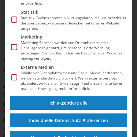
erforderlich.
Statistik
Statistik-Cookies sammeln Nutzungsdaten, die uns Aufschluss
darüber geben, wie unsere Besucher mit unserer Website
© Jo Kleindl
umgehen.
Deutschlands schnellster Schmetterling:
Marketing
Angelina Köhler
Marketing Services werden von Drittanbietern oder
Herausgebern genutzt, um personalisierte Werbung
anzuzeigen. Sie tun dies, indem sie Besucher über Websites
Angelina Köhler schmettert
hinweg verfolgen.
Externe Medien
deutschen Rekord im Halbfinale
Inhalte von Videoplattformen und Social-Media-Plattformen
werden standardmäßig blockiert. Wenn externe Services
akzeptiert werden, ist für den Zugriff auf diese Inhalte keine
Zuvor hatte Angelina Köhler bereits über 50m
manuelle Einwilligung mehr erforderlich.
Schmetterling mit einem deutschen Rekord
glänzen können. Mit 25,06 Sekunden blieb sie 25
Ich akzeptiere alle
Hundertstel unter ihrer bisherigen Bestmarke. Nur
Beryl Gastaldello
(FRA/25,00) war schneller im
Individuelle Datenschutz-Präferenzen
Halbfinale, aber auch noch zwei weitere
Schwimmerinnen zeitgleich mit Köhler, unter