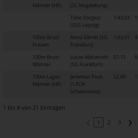
Männer (HF)
(SC Magdeburg)
Timo Sorgius
1:43,03
1
(SSG Leipzig)
100m Brust
Anna Elendt (SG
1:03,91
4
Frauen
Frankfurt)
100m Brust
Lucas Matzerath
57,15
8
Männer
(SG Frankfurt)
100m Lagen
Jeremias Pock
52,60
1
Männer (HF)
(1.FCN
Schwimmen)
1 bis 8 von 21 Einträgen
❮
1
2
3
❯