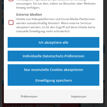
anzuzeigen. Sie tun dies, indem sie Besucher über Websites
Silber: Kate Shortman / Isabelle Thorpe
hinweg verfolgen.
(Großbritannien)
Externe Medien
Inhalte von Videoplattformen und Social-Media-Plattformen
Bronze: Noortje de Brouwer / Bregje de
werden standardmäßig blockiert. Wenn externe Services
akzeptiert werden, ist für den Zugriff auf diese Inhalte keine
Brouwer (Niederlande)
manuelle Einwilligung mehr erforderlich.
Ich akzeptiere alle
TEILEN AUF
Individuelle Datenschutz-Präferenzen
Nur essenzielle Cookies akzeptieren
DAS KÖNNTE DICH AUCH INTERRESSIEREN
Einwilligung speichern
POLITIK
Präferenzen
Impressum