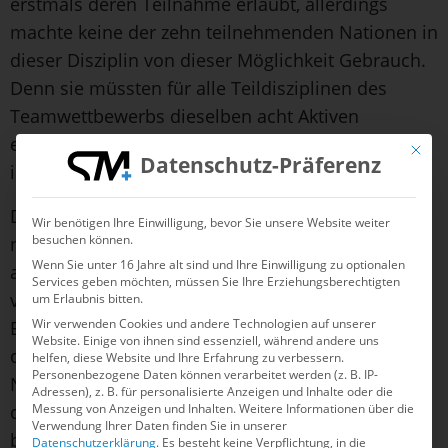
erstmals deren Teilnahme erlaubt, allerdings
machte keine der zehn teilnehmenden Nationen in
dieser Disziplin von dieser Möglichkeit Gebrauch.
Denn sie müssten für alle Teildisziplinen des
Teamwettbewerbs dieselben acht Aktiven
einsetzen – ein Austausch einzelner Starter*innen
Mit die
Datenschutz-Präferenz
ist nicht vorgesehen.
Doch während der Einsatz eines Mannes in der
Wir benötigen Ihre Einwilligung, bevor Sie unsere Website weiter
besuchen können.
neu eingeführten Acrobatic Routine, wo der Fokus
Wenn Sie unter 16 Jahre alt sind und Ihre Einwilligung zu optionalen
auf den akrobatischen Elementen liegt und eine
Services geben möchten, müssen Sie Ihre Erziehungsberechtigten
vorgeschriebene Anzahl an Hebe-, Sprung- und
um Erlaubnis bitten.
Wir verwenden Cookies und andere Technologien auf unserer
Balance-Elementen gezeigt werden muss,
Website. Einige von ihnen sind essenziell, während andere uns
durchaus Vorteile mit sich bringen würde, ist das
helfen, diese Website und Ihre Erfahrung zu verbessern.
Personenbezogene Daten können verarbeitet werden (z. B. IP-
Niveau unter den männlichen Startern selbst bei
Adressen), z. B. für personalisierte Anzeigen und Inhalte oder die
Messung von Anzeigen und Inhalten.
Weitere Informationen über die
den Top-Nationen noch nicht hoch genug für die
Verwendung Ihrer Daten finden Sie in unserer
beiden anderen Disziplinen. So muss diese
Datenschutzerklärung
.
Es besteht keine Verpflichtung, in die