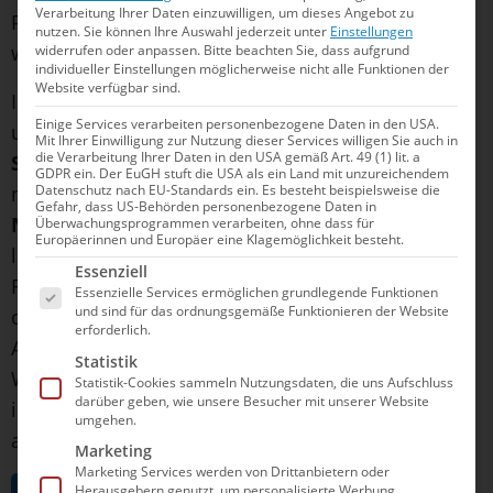
Verarbeitung Ihrer Daten einzuwilligen, um dieses Angebot zu
Premiere bei Olympia noch (mindestens) bis 2028
nutzen.
Sie können Ihre Auswahl jederzeit unter
Einstellungen
warten.
widerrufen oder anpassen.
Bitte beachten Sie, dass aufgrund
individueller Einstellungen möglicherweise nicht alle Funktionen der
Website verfügbar sind.
Im Duett holten hinter den siegreichen
Wang Liuyi
Einige Services verarbeiten personenbezogene Daten in den USA.
und Wang Qianyi Großbritannien mit
Kate
Mit Ihrer Einwilligung zur Nutzung dieser Services willigen Sie auch in
die Verarbeitung Ihrer Daten in den USA gemäß Art. 49 (1) lit. a
Shortman
und
Isabelle Thorpe
sowie die
GDPR ein. Der EuGH stuft die USA als ein Land mit unzureichendem
Datenschutz nach EU-Standards ein. Es besteht beispielsweise die
niederländischen
Zwillingsschwestern
Bregje
und
Gefahr, dass US-Behörden personenbezogene Daten in
Noortje de Brouwer
die weiteren Medaillen,
Überwachungsprogrammen verarbeiten, ohne dass für
Europäerinnen und Europäer eine Klagemöglichkeit besteht.
lediglich 0,1404 Punkte entschieden über deren
Es folgt eine Liste der Service-Gruppen, für die e
Essenziell
Farbverteilung. Für beide Länder war es das erste
Essenzielle Services ermöglichen grundlegende Funktionen
und sind für das ordnungsgemäße Funktionieren der Website
olympische Edelmetall im Synchronschwimmen.
erforderlich.
Auch insgesamt bewies Europa in diesem
Statistik
Wettbewerb seine Stärke, denn gleich fünf der
Statistik-Cookies sammeln Nutzungsdaten, die uns Aufschluss
darüber geben, wie unsere Besucher mit unserer Website
insgesamt sieben europäischen Paare landeten
umgehen.
am Ende unter den besten acht.
Marketing
Marketing Services werden von Drittanbietern oder
Gold: Wang Luigi / Wang Qianyi (China)
Herausgebern genutzt, um personalisierte Werbung