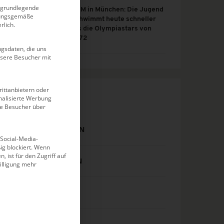
n grundlegende
JEM in München: Die Jugend
dnungsgemäße
schwimmt heute schneller
rlich.
als die Olympiastars von
1972
gsdaten, die uns
nsere Besucher mit
ittanbietern oder
alisierte Werbung
KATEGORIEN
ie Besucher über
DJM SCHWIMMEN
 Social-Media-
g blockiert. Wenn
, ist für den Zugriff auf
DM SCHWIMMEN
illigung mehr
EISSCHWIMMEN
EVENTS