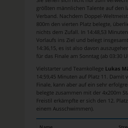
Sie sehen sich nicht nur zum verwechs
größten männlichen Talente auf den
Verband. Nachdem Doppel-Weltmeis
800m den vierten Platz belegte, überl
nichts dem Zufall. In 14:48,53 Minuten
Vorlaufs ins Ziel und belegt insgesamt
14:36,15, es ist also davon auszugehe
für das Finale am Sonntag (ab 03:30 U
Vielstarter und Teamkollege
Lukas M
14:59,45 Minuten auf Platz 11. Damit 
Finale, kann aber auf ein sehr erfolg
belegte zusammen mit der 4x200m Staf
Freistil erkämpfte er sich den 12. Plat
einem Ausschwimmen).
Name
Stre