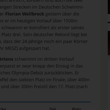
eln ähnlich, sondern sind auch die zwei
 langen Strecken im Deutschen Schwimm-
ter
Florian Wellbrock
gestern über die
ies er im heutigen Vorlauf über 1500m
 schwamm er kotrolliert als erster seines
 Platz drei. Sein deutscher Rekord liegt bei
n, dass der 24-Jährige noch ein paar Körner
hr MESZ) aufgespart hat.
ärtens
schwimmt im dritten Vorlauf
verpasst er zwar knapp den Einzug in das
reiches Olympia-Debüt zurückblicken. Er
fel den siebten Platz im Finale, über 400m
z und über 200m Freistil den 17. Platz (nach
cke
Zeit
Platz