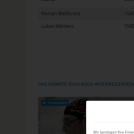
Florian Wellbrock
1500
Lukas Märtens
1500
DAS KÖNNTE DICH AUCH INTERRESSIERE
SCHWIMMEN
Wir benötigen Ihre Einwi