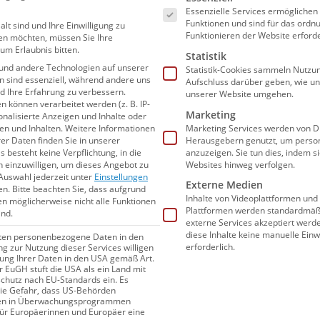
Essenzielle Services ermögliche
Funktionen und sind für das or
alt sind und Ihre Einwilligung zu
Funktionieren der Website erforde
en möchten, müssen Sie Ihre
um Erlaubnis bitten.
Statistik
und andere Technologien auf unserer
Statistik-Cookies sammeln Nutzun
en sind essenziell, während andere uns
Aufschluss darüber geben, wie u
nd Ihre Erfahrung zu verbessern.
unserer Website umgehen.
22.05.2020
09:53
können verarbeitet werden (z. B. IP-
Marketing
sonalisierte Anzeigen und Inhalte oder
Jessica Steiger: „Für Olympia
n und Inhalten.
Weitere Informationen
Marketing Services werden von Dr
verschiebe ich sogar meine
er Daten finden Sie in unserer
Herausgebern genutzt, um person
s besteht keine Verpflichtung, in die
anzuzeigen. Sie tun dies, indem s
Hochzeit“
n einzuwilligen, um dieses Angebot zu
Websites hinweg verfolgen.
Auswahl jederzeit unter
Einstellungen
Externe Medien
en.
Bitte beachten Sie, dass aufgrund
Für Jessica Steiger ist die Teilnahme an den
Inhalte von Videoplattformen und
gen möglicherweise nicht alle Funktionen
Olympischen Spielen in Tokio der große
Plattformen werden standardmäßi
ind.
externe Services akzeptiert werden
sportliche Traum, den sich die 28-Jährige im
diese Inhalte keine manuelle Einw
iten personenbezogene Daten in den
nächsten Jahr unbedingt erfüllen möchte.
erforderlich.
ung zur Nutzung dieser Services willigen
itung Ihrer Daten in den USA gemäß Art.
Die Verschiebung auf das Jahr 2021 (23. Juli -
er EuGH stuft die USA als ein Land mit
08. August) aufgrund der Coronavirus-
hutz nach EU-Standards ein. Es
die Gefahr, dass US-Behörden
Pandemie...
en in Überwachungsprogrammen
für Europäerinnen und Europäer eine