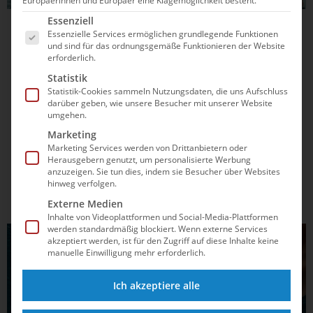
Europäerinnen und Europäer eine Klagemöglichkeit besteht.
Es folgt eine Liste der Service-Gruppen, für die e
Essenziell
23.07.2021
17:35
Essenzielle Services ermöglichen grundlegende Funktionen
und sind für das ordnungsgemäße Funktionieren der Website
Die Olympischen Spiele in Tokio sind
erforderlich.
eröffnet
Statistik
Statistik-Cookies sammeln Nutzungsdaten, die uns Aufschluss
Die Olympischen Spiele in Tokio sind eröffnet. Japans Kaiser
darüber geben, wie unsere Besucher mit unserer Website
umgehen.
Naruhito sprach am Freitag die entscheidenden Worte, mit
denen die Spiele der XXXII. Olympiade (23. Juli - 08. August)
Marketing
nun mit einem Jahr Verspätung beginnen können. Kurz
Marketing Services werden von Drittanbietern oder
Herausgebern genutzt, um personalisierte Werbung
darauf wurde das olympische...
anzuzeigen. Sie tun dies, indem sie Besucher über Websites
hinweg verfolgen.
Externe Medien
Inhalte von Videoplattformen und Social-Media-Plattformen
werden standardmäßig blockiert. Wenn externe Services
akzeptiert werden, ist für den Zugriff auf diese Inhalte keine
manuelle Einwilligung mehr erforderlich.
Ich akzeptiere alle