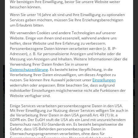
Wir benötigen Ihre Einwilligung, bevor Sie unsere Website weiter
Das sind die Deutschen Meister*innen im
besuchen können.
Wenn Sie unter 16 Jahre alt sind und Ihre Einwilligung zu optionalen
Wasserspringen 2021
Services geben möchten, müssen Sie Ihre Erziehungsberechtigten
um Erlaubnis bitten.
Erstmals wurden in diesem Jahr auch die Deutsche
Wir verwenden Cookies und andere Technologien auf unserer
Meisterschaften im Wasserspringen im Rahmen von „DIE
Website. Einige von ihnen sind essenziell, während andere uns
FINALS 2021“ ausgetragen. Die DSV-Asse knüpften dabei
helfen, diese Website und Ihre Erfahrung zu verbessern.
Personenbezogene Daten können verarbeitet werden (z. B. IP-
nahtlos an die zuletzt beim Weltcup und bei den
Adressen), z. B. für personalisierte Anzeigen und Inhalte oder die
Europameisterschaften gezeigten starken Leistungen an,
Messung von Anzeigen und Inhalten.
Weitere Informationen über die
etliche von ihnen glänzten...
Verwendung Ihrer Daten finden Sie in unserer
Datenschutzerklärung
.
Es besteht keine Verpflichtung, in die
ALLGEMEIN
Verarbeitung Ihrer Daten einzuwilligen, um dieses Angebot zu
nutzen.
Sie können Ihre Auswahl jederzeit unter
Einstellungen
widerrufen oder anpassen.
Bitte beachten Sie, dass aufgrund
individueller Einstellungen möglicherweise nicht alle Funktionen der
Website verfügbar sind.
Einige Services verarbeiten personenbezogene Daten in den USA.
Mit Ihrer Einwilligung zur Nutzung dieser Services willigen Sie auch in
die Verarbeitung Ihrer Daten in den USA gemäß Art. 49 (1) lit. a
GDPR ein. Der EuGH stuft die USA als ein Land mit unzureichendem
Datenschutz nach EU-Standards ein. Es besteht beispielsweise die
Gefahr, dass US-Behörden personenbezogene Daten in
Überwachungsprogrammen verarbeiten, ohne dass für