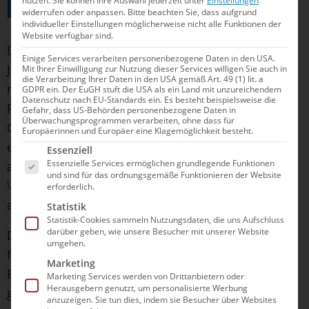
nutzen.
Sie können Ihre Auswahl jederzeit unter
Einstellungen
widerrufen oder anpassen.
Bitte beachten Sie, dass aufgrund
individueller Einstellungen möglicherweise nicht alle Funktionen der
Website verfügbar sind.
Die Eisschwimmtage richtet sich an alle, die den
Einige Services verarbeiten personenbezogene Daten in den USA.
Jahresbeginn aktiv nutzen wollen – von
Mit Ihrer Einwilligung zur Nutzung dieser Services willigen Sie auch in
die Verarbeitung Ihrer Daten in den USA gemäß Art. 49 (1) lit. a
neugierigen Einsteiger*innen bis zu erfahrenen
GDPR ein. Der EuGH stuft die USA als ein Land mit unzureichendem
Datenschutz nach EU-Standards ein. Es besteht beispielsweise die
Freiwasserschwimmer*innen. Vereine können die
Gefahr, dass US-Behörden personenbezogene Daten in
Überwachungsprogrammen verarbeiten, ohne dass für
Größe und Form ihrer Events flexibel an die
Europäerinnen und Europäer eine Klagemöglichkeit besteht.
Es folgt eine Liste der Service-Gruppen, für die e
eigenen Gegebenheiten anpassen: ob im Freibad,
Essenziell
Essenzielle Services ermöglichen grundlegende Funktionen
am Vereinsgelände, am See oder im Fluss.
Dein
und sind für das ordnungsgemäße Funktionieren der Website
Verein ist noch nicht dabei?
Dann sprich ihn jetzt
erforderlich.
an – für einen „coolen“ Starts ins neue Jahr!
Statistik
Statistik-Cookies sammeln Nutzungsdaten, die uns Aufschluss
darüber geben, wie unsere Besucher mit unserer Website
Die nächste Station beim Deutschland-Ice-Cup
umgehen.
findet schon zuvor am 13. Dezember in
Marketing
Burghausen statt. Die Anmeldung dafür ist bereits
Marketing Services werden von Drittanbietern oder
Herausgebern genutzt, um personalisierte Werbung
geschlossen. Die dritte Station – der vEItSbad Cup
anzuzeigen. Sie tun dies, indem sie Besucher über Websites