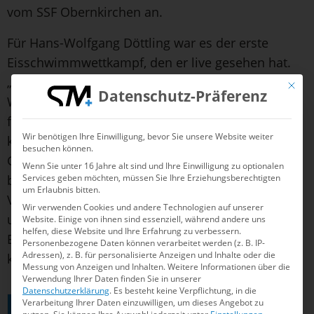
vom SSF Obernkirchen an.
Für Hans-Wolfgang Döttling war es der erste
Eisschwimmwettkampf, den er live gesehen hat.
„Ich bin begeistert“, war sein Fazit am Ende des
Mit die
Datenschutz-Präferenz
Wettkampfwochenendes. So begeistert, dass er
früher oder später selbst den Selbstversuch im
Wir benötigen Ihre Einwilligung, bevor Sie unsere Website weiter
kalten Wasser wagen will. Die perfekte
besuchen können.
Gelegenheit bietet sich vom 01. – 06. Januar 2026
Wenn Sie unter 16 Jahre alt sind und Ihre Einwilligung zu optionalen
Services geben möchten, müssen Sie Ihre Erziehungsberechtigten
bei den
Eisschwimmtagen
. Dann öffnen nämlich
um Erlaubnis bitten.
Vereine im ganzen Land ihre Tore und Gewässer
Wir verwenden Cookies und andere Technologien auf unserer
und ermöglichen so allen Interessierten, das
Website. Einige von ihnen sind essenziell, während andere uns
helfen, diese Website und Ihre Erfahrung zu verbessern.
Eisschwimmen in einem sicheren Rahmen
Personenbezogene Daten können verarbeitet werden (z. B. IP-
Adressen), z. B. für personalisierte Anzeigen und Inhalte oder die
kennenzulernen.
Messung von Anzeigen und Inhalten.
Weitere Informationen über die
Verwendung Ihrer Daten finden Sie in unserer
Datenschutzerklärung
.
Es besteht keine Verpflichtung, in die
Verarbeitung Ihrer Daten einzuwilligen, um dieses Angebot zu
ALLE INFOS ZU DEN EISSCHWIMMTAGEN