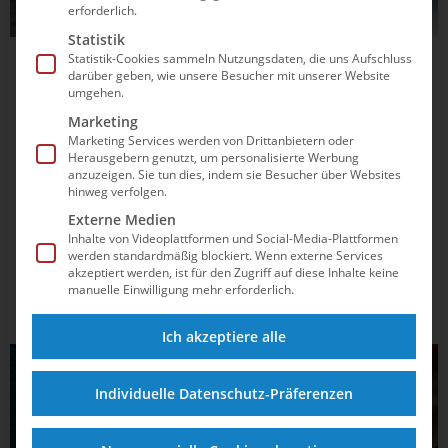
erforderlich.
Statistik
Statistik-Cookies sammeln Nutzungsdaten, die uns Aufschluss
01.05.2026
15:28
darüber geben, wie unsere Besucher mit unserer Website
umgehen.
Lea Boy schiebt sich im Weltcup auf Rang
Marketing
drei vor
Marketing Services werden von Drittanbietern oder
Herausgebern genutzt, um personalisierte Werbung
Freiwasserschwimmerin aus Würzburg verpasst auf
anzuzeigen. Sie tun dies, indem sie Besucher über Websites
Sardinien einen Podestplatz nur ganz knapp. Auch Oliver
hinweg verfolgen.
Klemet in den Top Ten.
Externe Medien
Inhalte von Videoplattformen und Social-Media-Plattformen
werden standardmäßig blockiert. Wenn externe Services
akzeptiert werden, ist für den Zugriff auf diese Inhalte keine
manuelle Einwilligung mehr erforderlich.
Ich akzeptiere alle
Individuelle Datenschutz-Präferenzen