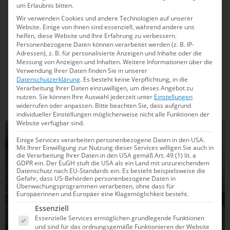
um Erlaubnis bitten.
26.09.2025
19:32
Wir verwenden Cookies und andere Technologien auf unserer
WM-Stars starten in Wuppertal und Berlin in
Website. Einige von ihnen sind essenziell, während andere uns
helfen, diese Website und Ihre Erfahrung zu verbessern.
die neue Saison
Personenbezogene Daten können verarbeitet werden (z. B. IP-
Adressen), z. B. für personalisierte Anzeigen und Inhalte oder die
Internationale Freiwasser-Action in Kroatien, spannende
Messung von Anzeigen und Inhalten.
Weitere Informationen über die
Verwendung Ihrer Daten finden Sie in unserer
Kurzbahn-Duelle in Berlin und Wuppertal: Was deutsche
Datenschutzerklärung
.
Es besteht keine Verpflichtung, in die
Schwimmstars wie Celine Rieder, Angelina Köhler oder Jan
Verarbeitung Ihrer Daten einzuwilligen, um dieses Angebot zu
Malte Gräfe an diesem Wochenende erwartet, macht Lust
nutzen.
Sie können Ihre Auswahl jederzeit unter
Einstellungen
widerrufen oder anpassen.
Bitte beachten Sie, dass aufgrund
auf einen Blick in die neue Saison.
individueller Einstellungen möglicherweise nicht alle Funktionen der
Website verfügbar sind.
FREIWASSERSCHWIMMEN
Einige Services verarbeiten personenbezogene Daten in den USA.
Mit Ihrer Einwilligung zur Nutzung dieser Services willigen Sie auch in
die Verarbeitung Ihrer Daten in den USA gemäß Art. 49 (1) lit. a
GDPR ein. Der EuGH stuft die USA als ein Land mit unzureichendem
Datenschutz nach EU-Standards ein. Es besteht beispielsweise die
Gefahr, dass US-Behörden personenbezogene Daten in
Überwachungsprogrammen verarbeiten, ohne dass für
Europäerinnen und Europäer eine Klagemöglichkeit besteht.
Es folgt eine Liste der Service-Gruppen, für die e
Essenziell
Essenzielle Services ermöglichen grundlegende Funktionen
und sind für das ordnungsgemäße Funktionieren der Website