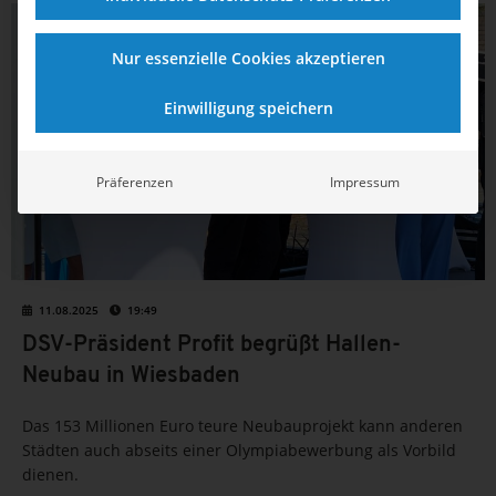
POLITIK
Nur essenzielle Cookies akzeptieren
Einwilligung speichern
Präferenzen
Impressum
11.08.2025
19:49
DSV-Präsident Profit begrüßt Hallen-
Neubau in Wiesbaden
Das 153 Millionen Euro teure Neubauprojekt kann anderen
Städten auch abseits einer Olympiabewerbung als Vorbild
dienen.