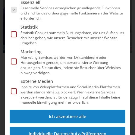
Es folgt eine Liste der Service-Gruppen, für die e
Essenziell
Essenzielle Services ermöglichen grundlegende Funktionen
und sind für das ordnungsgemäße Funktionieren der Website
erforderlich.
Statistik
Statistik-Cookies sammeln Nutzungsdaten, die uns Aufschluss
darüber geben, wie unsere Besucher mit unserer Website
umgehen.
Marketing
Marketing Services werden von Drittanbietern oder
12.04.2025
10:25
Herausgebern genutzt, um personalisierte Werbung
anzuzeigen. Sie tun dies, indem sie Besucher über Websites
Koalitionsvertrag lässt Sport hoffen:
hinweg verfolgen.
Steuerfreie Olympiaprämie,
Externe Medien
Inhalte von Videoplattformen und Social-Media-Plattformen
Traineroffensive und modernere
werden standardmäßig blockiert. Wenn externe Services
Sportstätten
akzeptiert werden, ist für den Zugriff auf diese Inhalte keine
Welche Versprechen macht die neue Bundesregierung dem
manuelle Einwilligung mehr erforderlich.
Sport? Von Milliardenförderung bis zur neuen Sportpolitik
im Kanzleramt – dieser Überblick zeigt, welche Maßnahmen
Ich akzeptiere alle
wirklich geplant sind und wo noch Fragezeichen stehen.
Erfahren Sie, was der Koalitionsvertrag für den Sport in
Individuelle Datenschutz-Präferenzen
Deutschland...