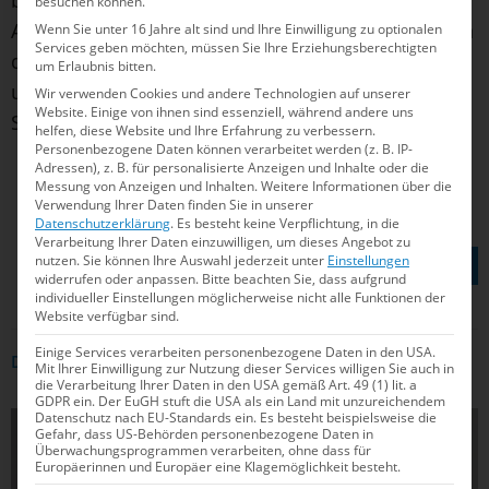
besuchen können.
Angeles und 2032 in Australien. “Wenn wir nicht in
Wenn Sie unter 16 Jahre alt sind und Ihre Einwilligung zu optionalen
Services geben möchten, müssen Sie Ihre Erziehungsberechtigten
der Breite die Talente in jungen Jahren trainieren
um Erlaubnis bitten.
und wachsen lassen, dann werden wir auch keine
Wir verwenden Cookies und andere Technologien auf unserer
Website. Einige von ihnen sind essenziell, während andere uns
Spitzenathleten haben“, betonte Weikert.
helfen, diese Website und Ihre Erfahrung zu verbessern.
Personenbezogene Daten können verarbeitet werden (z. B. IP-
Adressen), z. B. für personalisierte Anzeigen und Inhalte oder die
Messung von Anzeigen und Inhalten.
Weitere Informationen über die
Verwendung Ihrer Daten finden Sie in unserer
Datenschutzerklärung
.
Es besteht keine Verpflichtung, in die
Verarbeitung Ihrer Daten einzuwilligen, um dieses Angebot zu
TEILEN AUF
nutzen.
Sie können Ihre Auswahl jederzeit unter
Einstellungen
widerrufen oder anpassen.
Bitte beachten Sie, dass aufgrund
individueller Einstellungen möglicherweise nicht alle Funktionen der
Website verfügbar sind.
Einige Services verarbeiten personenbezogene Daten in den USA.
DAS KÖNNTE DICH AUCH INTERRESSIEREN
Mit Ihrer Einwilligung zur Nutzung dieser Services willigen Sie auch in
die Verarbeitung Ihrer Daten in den USA gemäß Art. 49 (1) lit. a
GDPR ein. Der EuGH stuft die USA als ein Land mit unzureichendem
Datenschutz nach EU-Standards ein. Es besteht beispielsweise die
POLITIK
Gefahr, dass US-Behörden personenbezogene Daten in
Überwachungsprogrammen verarbeiten, ohne dass für
Europäerinnen und Europäer eine Klagemöglichkeit besteht.