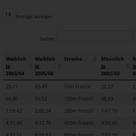
Einträge anzeigen
Suchen:
Weiblich
Weiblich
Strecke
Männlich
M
Jg.
Jg.
Jg.
J
2003/04
2005/06
2002/03
0
25,11
25,49
50m Freistil
22,27
2
54,80
55,52
100m Freistil
48,83
4
1:59,42
2:00,54
200m Freistil
1:47,78
1
4:11,49
4:12,76
400m Freistil
3:50,45
3
8:37,21
8:39,82
800m Freistil
7:53,39
8