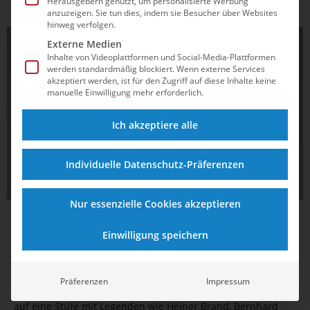
Herausgebern genutzt, um personalisierte Werbung
aufmerksam werden lässt. Was bedeutet das für den Kampf
anzuzeigen. Sie tun dies, indem sie Besucher über Websites
auf der...
hinweg verfolgen.
SCHWIMMEN
Externe Medien
Inhalte von Videoplattformen und Social-Media-Plattformen
werden standardmäßig blockiert. Wenn externe Services
akzeptiert werden, ist für den Zugriff auf diese Inhalte keine
manuelle Einwilligung mehr erforderlich.
Ich akzeptiere alle
Individuelle Datenschutz-Präferenzen
Nur essenzielle Cookies akzeptieren
29.10.2025
17:51
Einwilligung speichern
Bernd Berkhahn als einer der ersten Trainer
in die „Hall of Fame“ aufgenommen
Präferenzen
Impressum
DOSB-Trainerakademie stellt den Schwimm-Bundestrainer
auf eine Stufe mit Legenden wie Heiner Brand, Bernhard