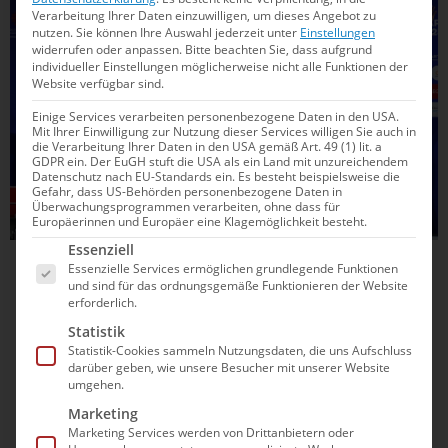
SCHWIMMEN
Verarbeitung Ihrer Daten einzuwilligen, um dieses Angebot zu
nutzen.
Sie können Ihre Auswahl jederzeit unter
Einstellungen
widerrufen oder anpassen.
Bitte beachten Sie, dass aufgrund
individueller Einstellungen möglicherweise nicht alle Funktionen der
Website verfügbar sind.
Einige Services verarbeiten personenbezogene Daten in den USA.
Mit Ihrer Einwilligung zur Nutzung dieser Services willigen Sie auch in
die Verarbeitung Ihrer Daten in den USA gemäß Art. 49 (1) lit. a
GDPR ein. Der EuGH stuft die USA als ein Land mit unzureichendem
Datenschutz nach EU-Standards ein. Es besteht beispielsweise die
Gefahr, dass US-Behörden personenbezogene Daten in
Überwachungsprogrammen verarbeiten, ohne dass für
Europäerinnen und Europäer eine Klagemöglichkeit besteht.
Es folgt eine Liste der Service-Gruppen, für die e
Essenziell
10.11.2025
19:49
Essenzielle Services ermöglichen grundlegende Funktionen
und sind für das ordnungsgemäße Funktionieren der Website
Märtens-Rivale aus China krault Junioren-
erforderlich.
Weltrekord: 3:42 Minuten über 400 Meter
Statistik
Statistik-Cookies sammeln Nutzungsdaten, die uns Aufschluss
darüber geben, wie unsere Besucher mit unserer Website
Ein Junioren-Weltrekord sorgt in China für Aufsehen:
umgehen.
Während Lukas Märtens im Höhentrainingslager an seiner
Marketing
Form feilt, schwimmt Shootingstar Zhanshuo Zhang auf
Marketing Services werden von Drittanbietern oder
seiner Paradestrecke eine Zeit, die sogar den Olympiasieger