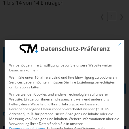
1 bis 14 von 14 Einträgen
❮
1
❯
Mit die
Datenschutz-Präferenz
DSV-NOMINIERUNGSRICHTLINIEN
Wir benötigen Ihre Einwilligung, bevor Sie unsere Website weiter
besuchen können.
Wenn Sie unter 16 Jahre alt sind und Ihre Einwilligung zu optionalen
Services geben möchten, müssen Sie Ihre Erziehungsberechtigten
TEILEN AUF
um Erlaubnis bitten.
Wir verwenden Cookies und andere Technologien auf unserer
Website. Einige von ihnen sind essenziell, während andere uns
helfen, diese Website und Ihre Erfahrung zu verbessern.
Personenbezogene Daten können verarbeitet werden (z. B. IP-
Adressen), z. B. für personalisierte Anzeigen und Inhalte oder die
DAS KÖNNTE DICH AUCH INTERRESSIEREN
Messung von Anzeigen und Inhalten.
Weitere Informationen über die
Verwendung Ihrer Daten finden Sie in unserer
Datenschutzerklärung
.
Es besteht keine Verpflichtung, in die