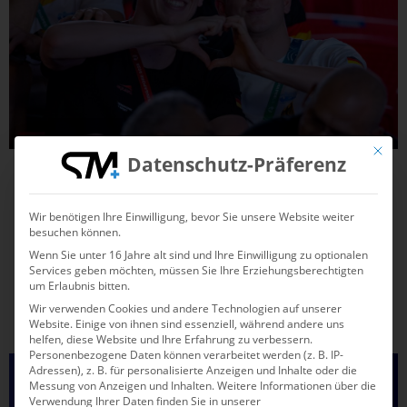
Mit die
Datenschutz-Präferenz
26.06.2026
12:23
10.000 Dollar Antrittsprämie bei Olympia:
Wir benötigen Ihre Einwilligung, bevor Sie unsere Website weiter
Das sagen die Aktiven dazu
besuchen können.
Wenn Sie unter 16 Jahre alt sind und Ihre Einwilligung zu optionalen
Der jüngste IOC-Beschluss erhält viel Zustimmung, er
Services geben möchten, müssen Sie Ihre Erziehungsberechtigten
um Erlaubnis bitten.
könnte der Beginn einer spannenden Entwicklung sein.
Wir verwenden Cookies und andere Technologien auf unserer
Website. Einige von ihnen sind essenziell, während andere uns
helfen, diese Website und Ihre Erfahrung zu verbessern.
Personenbezogene Daten können verarbeitet werden (z. B. IP-
SCHWIMMEN
Adressen), z. B. für personalisierte Anzeigen und Inhalte oder die
Messung von Anzeigen und Inhalten.
Weitere Informationen über die
Verwendung Ihrer Daten finden Sie in unserer