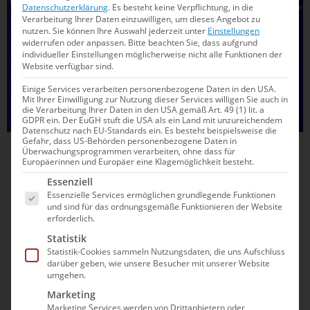
Datenschutzerklärung
.
Es besteht keine Verpflichtung, in die
Verarbeitung Ihrer Daten einzuwilligen, um dieses Angebot zu
nutzen.
Sie können Ihre Auswahl jederzeit unter
Einstellungen
widerrufen oder anpassen.
Bitte beachten Sie, dass aufgrund
individueller Einstellungen möglicherweise nicht alle Funktionen der
Website verfügbar sind.
Einige Services verarbeiten personenbezogene Daten in den USA.
Mit Ihrer Einwilligung zur Nutzung dieser Services willigen Sie auch in
die Verarbeitung Ihrer Daten in den USA gemäß Art. 49 (1) lit. a
GDPR ein. Der EuGH stuft die USA als ein Land mit unzureichendem
Datenschutz nach EU-Standards ein. Es besteht beispielsweise die
Gefahr, dass US-Behörden personenbezogene Daten in
Überwachungsprogrammen verarbeiten, ohne dass für
16.12.2025
13:15
Europäerinnen und Europäer eine Klagemöglichkeit besteht.
Diese DSV-Asse sind nominiert als Europas
Es folgt eine Liste der Service-Gruppen, für die e
Essenziell
Schwimmer*innen des Jahres
Essenzielle Services ermöglichen grundlegende Funktionen
und sind für das ordnungsgemäße Funktionieren der Website
erforderlich.
Acht deutsche Sportler*innen stehen auf der Auswahlliste
Statistik
von European Aquatics. Hier verraten wir dir die Namen
Statistik-Cookies sammeln Nutzungsdaten, die uns Aufschluss
und wie du für deine Idole abstimmen kannst.
darüber geben, wie unsere Besucher mit unserer Website
umgehen.
Marketing
Marketing Services werden von Drittanbietern oder