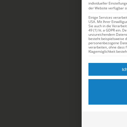
individueller Einstellun
der Website verfügbar s
Einige Services verarbe
USA. Mit Ihrer Einwillig
Sie auch in die Verarbe
49 (1) lit. a GDPR ein. D
unzureichendem Datensc
besteht beispielsweise 
personenbezogene Dat
verarbeiten, ohne dass 
Klagemöglichkeit besteh
Ic