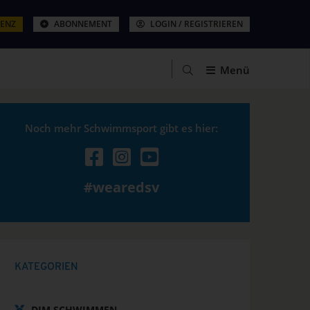
ZENZ
ABONNEMENT
LOGIN / REGISTRIEREN
Menü
Noch mehr Schwimmsport gibt es hier:
#wearedsv
KATEGORIEN
DJM SCHWIMMEN