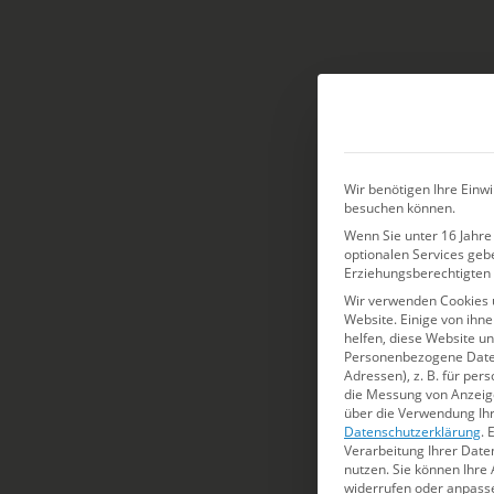
Wir benötigen Ihre Einwi
besuchen können.
Wenn Sie unter 16 Jahre 
optionalen Services geb
Erziehungsberechtigten 
Wir verwenden Cookies 
Website. Einige von ihn
helfen, diese Website u
Personenbezogene Daten 
Adressen), z. B. für per
die Messung von Anzeige
über die Verwendung Ihr
Datenschutzerklärung
.
E
Verarbeitung Ihrer Date
nutzen.
Sie können Ihre 
widerrufen oder anpass