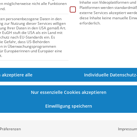
Inhalte von Videoplattformen und
gen möglicherweise nicht alle Funktionen
Plattformen werden standardmäßi
ind.
externe Services akzeptiert werden
diese Inhalte keine manuelle Einw
iten personenbezogene Daten in den
erforderlich.
ung zur Nutzung dieser Services willigen
itung Ihrer Daten in den USA gemäß Art.
er EuGH stuft die USA als ein Land mit
hutz nach EU-Standards ein. Es
die Gefahr, dass US-Behörden
en in Überwachungsprogrammen
für Europäerinnen und Europäer eine
t.
h akzeptiere alle
Individuelle Datenschutz
Nur essenzielle Cookies akzeptieren
Einwilligung speichern
Präferenzen
Impressu