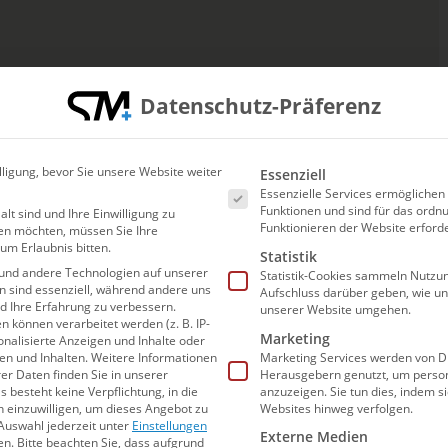
Datenschutz-Präferenz
Es folgt eine Liste der Ser
lligung, bevor Sie unsere Website weiter
Essenziell
Essenzielle Services ermögliche
Funktionen und sind für das or
alt sind und Ihre Einwilligung zu
Funktionieren der Website erforde
en möchten, müssen Sie Ihre
um Erlaubnis bitten.
Statistik
und andere Technologien auf unserer
Statistik-Cookies sammeln Nutzun
en sind essenziell, während andere uns
Aufschluss darüber geben, wie u
nd Ihre Erfahrung zu verbessern.
unserer Website umgehen.
können verarbeitet werden (z. B. IP-
Marketing
sonalisierte Anzeigen und Inhalte oder
n und Inhalten.
Weitere Informationen
Marketing Services werden von Dr
er Daten finden Sie in unserer
Herausgebern genutzt, um person
s besteht keine Verpflichtung, in die
anzuzeigen. Sie tun dies, indem s
n einzuwilligen, um dieses Angebot zu
Websites hinweg verfolgen.
Auswahl jederzeit unter
Einstellungen
Externe Medien
en.
Bitte beachten Sie, dass aufgrund