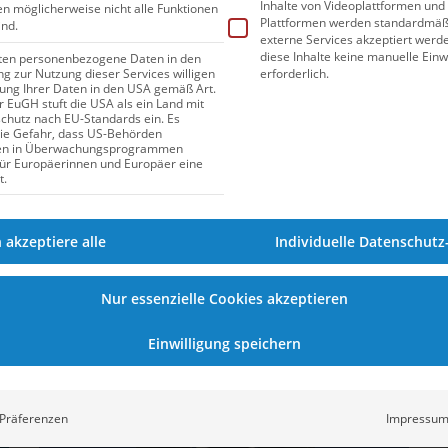
Inhalte von Videoplattformen und
gen möglicherweise nicht alle Funktionen
Plattformen werden standardmäßi
ind.
externe Services akzeptiert werden
18.05.2026
13:04
diese Inhalte keine manuelle Einw
iten personenbezogene Daten in den
erforderlich.
ung zur Nutzung dieser Services willigen
DSV nominiert diese 14 Talente für die
itung Ihrer Daten in den USA gemäß Art.
er EuGH stuft die USA als ein Land mit
JEM im Wasserspringen
hutz nach EU-Standards ein. Es
die Gefahr, dass US-Behörden
en in Überwachungsprogrammen
Sechs Medaillengewinner*innen aus dem Vorjahr
für Europäerinnen und Europäer eine
sind wieder mit dabei. Wer sonst noch im
t.
Aufgebot steht, erfährst du hier.
h akzeptiere alle
Individuelle Datenschutz
WASSERSPRINGEN
Nur essenzielle Cookies akzeptieren
Einwilligung speichern
Präferenzen
Impressu