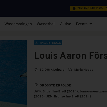
ZUGANG MIT DSV-LI
Wasserspringen
Wasserball
Aktive
Events
WASSERSPRINGEN
Louis Aaron För
SC DHfK Leipzig
Maria Hoppe
GRÖSSTE ERFOLGE
JWM: Silber 1m-Brett (2024), Junioreneuropame
(2025), JEM: Bronze 1m-Brett (2024)