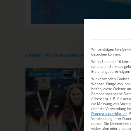
Wir benötigen Ihre Einwi
besuchen können.
ARTIKEL ZU LOUIS AARON FÖRSTER
Wenn Sie unter 16 Jahre 
optionalen Services geb
Erziehungsberechtigten 
WASSERSPRINGEN
Wir verwenden Cookies 
Website. Einige von ihn
helfen, diese Website u
Personenbezogene Daten 
Adressen), z. B. für per
die Messung von Anzeige
über die Verwendung Ihr
Datenschutzerklärung
.
E
Verarbeitung Ihrer Date
nutzen.
Sie können Ihre 
widerrufen oder anpass