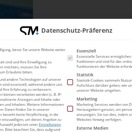
© Jo Kleindl
Datenschutz-Präferenz
Es folgt eine Liste der Ser
lligung, bevor Sie unsere Website weiter
Essenziell
Essenzielle Services ermögliche
Funktionen und sind für das or
alt sind und Ihre Einwilligung zu
Funktionieren der Website erforde
en möchten, müssen Sie Ihre
um Erlaubnis bitten.
Statistik
WASSERSPRINGEN
und andere Technologien auf unserer
Statistik-Cookies sammeln Nutzun
en sind essenziell, während andere uns
Aufschluss darüber geben, wie u
nd Ihre Erfahrung zu verbessern.
unserer Website umgehen.
können verarbeitet werden (z. B. IP-
Marketing
sonalisierte Anzeigen und Inhalte oder
n und Inhalten.
Weitere Informationen
Marketing Services werden von Dr
er Daten finden Sie in unserer
Herausgebern genutzt, um person
s besteht keine Verpflichtung, in die
anzuzeigen. Sie tun dies, indem s
n einzuwilligen, um dieses Angebot zu
Websites hinweg verfolgen.
Auswahl jederzeit unter
Einstellungen
Externe Medien
en.
Bitte beachten Sie, dass aufgrund