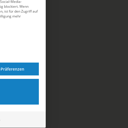
 Social-Media-
g blockiert. Wenn
, ist für den Zugriff auf
illigung mehr
-Präferenzen
m