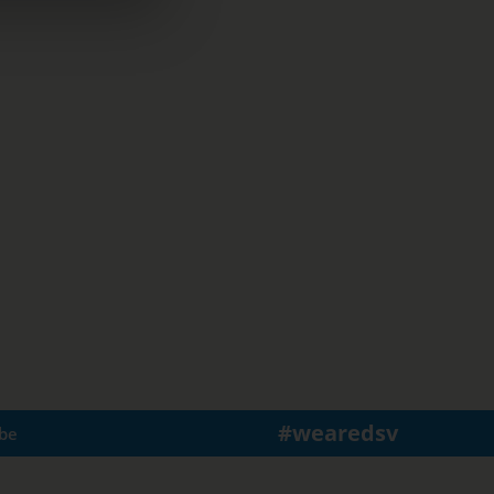
#wearedsv
be