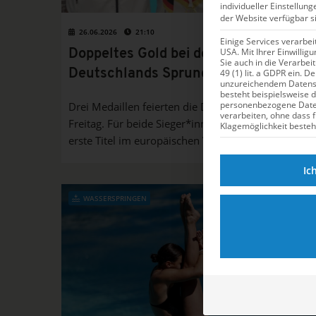
individueller Einstellun
der Website verfügbar s
26.06.2026
21:10
Einige Services verarbe
USA. Mit Ihrer Einwillig
Doppeltes Gold bei der JEM für
Sie auch in die Verarbe
Deutschlands Sprungnachwuchs
49 (1) lit. a GDPR ein. D
unzureichendem Datensc
besteht beispielsweise 
personenbezogene Dat
Drei Medaillen feierten die DSV-Talente am
verarbeiten, ohne dass 
Freitag. Für beide Sieger*innen war es nicht der
Klagemöglichkeit besteh
erste Titel im europäischen Vergleich.
Ic
WASSERSPRINGEN