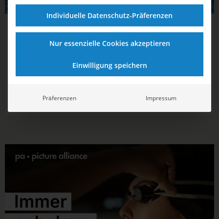
Individuelle Datenschutz-Präferenzen
05.06.2025
11:00
Heimspiel in Hannover: Deutschlands
Nur essenzielle Cookies akzeptieren
Wasserballerinnen wollen zur EM
Einwilligung speichern
Spannung in Hannover und Istanbul: Deutschlands
Wasserballteams kämpfen um das EM-Ticket. Wer setzt sich
Präferenzen
Impressum
im Heimspiel durch? Welche Gegner warten? Erfahre mehr
über die Spielpläne, die Schlüsselduelle und welche DSV-
Spieler*innen jetzt gefordert sind.