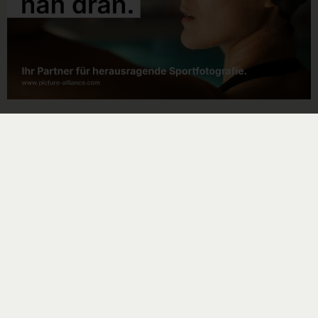
Noch mehr Schwimmsport gibt es hier:
#wearedsv
FAQ