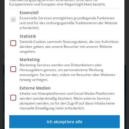
Europäerinnen und Europäer eine Klagemöglichkeit besteht.
Es folgt eine Liste der Service-Gruppen, für die e
Essenziell
Essenzielle Services ermöglichen grundlegende Funktionen
und sind für das ordnungsgemäße Funktionieren der Website
erforderlich.
Statistik
Statistik-Cookies sammeln Nutzungsdaten, die uns Aufschluss
darüber geben, wie unsere Besucher mit unserer Website
umgehen.
ARTIKEL ZU GRETA TADDAY
Marketing
Marketing Services werden von Drittanbietern oder
WASSERBALL
Herausgebern genutzt, um personalisierte Werbung
anzuzeigen. Sie tun dies, indem sie Besucher über Websites
hinweg verfolgen.
Externe Medien
Inhalte von Videoplattformen und Social-Media-Plattformen
werden standardmäßig blockiert. Wenn externe Services
akzeptiert werden, ist für den Zugriff auf diese Inhalte keine
manuelle Einwilligung mehr erforderlich.
Ich akzeptiere alle