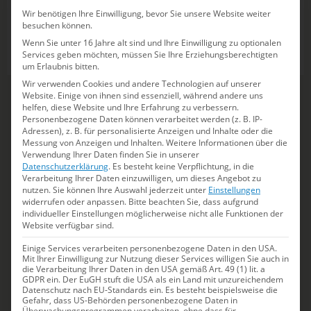
Wir benötigen Ihre Einwilligung, bevor Sie unsere Website weiter
SV Bayer Uerdingen 08 / Long Island University Sharks
besuchen können.
(USA)
Wenn Sie unter 16 Jahre alt sind und Ihre Einwilligung zu optionalen
George Triantafyllou
Services geben möchten, müssen Sie Ihre Erziehungsberechtigten
um Erlaubnis bitten.
Wir verwenden Cookies und andere Technologien auf unserer
Website. Einige von ihnen sind essenziell, während andere uns
helfen, diese Website und Ihre Erfahrung zu verbessern.
Personenbezogene Daten können verarbeitet werden (z. B. IP-
Adressen), z. B. für personalisierte Anzeigen und Inhalte oder die
Messung von Anzeigen und Inhalten.
Weitere Informationen über die
Verwendung Ihrer Daten finden Sie in unserer
Datenschutzerklärung
.
Es besteht keine Verpflichtung, in die
Verarbeitung Ihrer Daten einzuwilligen, um dieses Angebot zu
nutzen.
Sie können Ihre Auswahl jederzeit unter
Einstellungen
widerrufen oder anpassen.
Bitte beachten Sie, dass aufgrund
individueller Einstellungen möglicherweise nicht alle Funktionen der
Website verfügbar sind.
Einige Services verarbeiten personenbezogene Daten in den USA.
Mit Ihrer Einwilligung zur Nutzung dieser Services willigen Sie auch in
die Verarbeitung Ihrer Daten in den USA gemäß Art. 49 (1) lit. a
GDPR ein. Der EuGH stuft die USA als ein Land mit unzureichendem
Datenschutz nach EU-Standards ein. Es besteht beispielsweise die
Gefahr, dass US-Behörden personenbezogene Daten in
Überwachungsprogrammen verarbeiten, ohne dass für