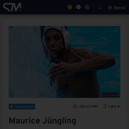
Menü
© Jo Kleindl
WASSERBALL
06.10.1991
1,84 m
Maurice Jüngling