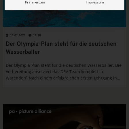
Präferenzen
Impressum
13.01.2021
18:18
Der Olympia-Plan steht für die deutschen
Wasserballer
Der Olympia-Plan steht für die deutschen Wasserballer. Die
Vorbereitung absolviert das DSV-Team komplett in
Warendorf. Nach einem erfolgreichen ersten Lehrgang in
der Sportschule der Bundeswehr in der vergangenen Woche
ruft Wasserball-Bundestrainer Hagen Stamm seine
Nationalspieler bereits an diesem Donnerstag an...