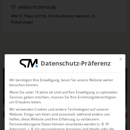
GRÖSSTE ERFOLGE
WM: 8. Platz (2019), 10x Deutscher Meister, 7x
Pokalsieger
Mit die
ARTIKEL ZU MAURICE JÜNGLING
Datenschutz-Präferenz
WASSERBALL
Wir benötigen Ihre Einwilligung, bevor Sie unsere Website weiter
besuchen können.
Wenn Sie unter 16 Jahre alt sind und Ihre Einwilligung zu optionalen
Services geben möchten, müssen Sie Ihre Erziehungsberechtigten
um Erlaubnis bitten.
Wir verwenden Cookies und andere Technologien auf unserer
Website. Einige von ihnen sind essenziell, während andere uns
helfen, diese Website und Ihre Erfahrung zu verbessern.
Personenbezogene Daten können verarbeitet werden (z. B. IP-
Adressen), z. B. für personalisierte Anzeigen und Inhalte oder die