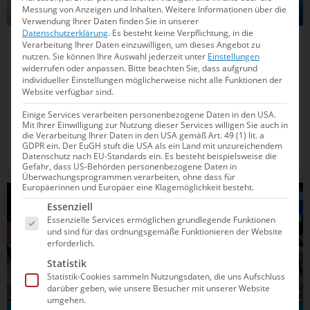
Messung von Anzeigen und Inhalten.
Weitere Informationen über die
Verwendung Ihrer Daten finden Sie in unserer
Datenschutzerklärung
.
Es besteht keine Verpflichtung, in die
Verarbeitung Ihrer Daten einzuwilligen, um dieses Angebot zu
28.06.2026
17:15
nutzen.
Sie können Ihre Auswahl jederzeit unter
Einstellungen
Bundesliga-Gründungsmitglied zurück auf
widerrufen oder anpassen.
Bitte beachten Sie, dass aufgrund
individueller Einstellungen möglicherweise nicht alle Funktionen der
der nationalen Wasserballbühne
Website verfügbar sind.
Einige Services verarbeiten personenbezogene Daten in den USA.
Beim Aufstiegsturnier in Nürnberg sichert sich neben dem
Mit Ihrer Einwilligung zur Nutzung dieser Services willigen Sie auch in
SV Poseidon Hamburg auch der SV Blau-Weiß Bochum den
die Verarbeitung Ihrer Daten in den USA gemäß Art. 49 (1) lit. a
GDPR ein. Der EuGH stuft die USA als ein Land mit unzureichendem
Startplatz in der 2. Wasserball-Bundesliga.
Datenschutz nach EU-Standards ein. Es besteht beispielsweise die
Gefahr, dass US-Behörden personenbezogene Daten in
Überwachungsprogrammen verarbeiten, ohne dass für
Europäerinnen und Europäer eine Klagemöglichkeit besteht.
WASSERBALL
Es folgt eine Liste der Service-Gruppen, für die e
Essenziell
Essenzielle Services ermöglichen grundlegende Funktionen
und sind für das ordnungsgemäße Funktionieren der Website
erforderlich.
Statistik
Statistik-Cookies sammeln Nutzungsdaten, die uns Aufschluss
darüber geben, wie unsere Besucher mit unserer Website
umgehen.