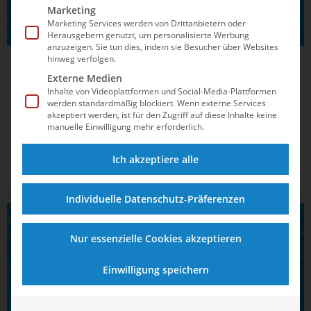
Marketing
Marketing Services werden von Drittanbietern oder
Herausgebern genutzt, um personalisierte Werbung
anzuzeigen. Sie tun dies, indem sie Besucher über Websites
hinweg verfolgen.
11.02.2021
14:13
Externe Medien
Die Olympia-Qualifikation im Wasserball im
Inhalte von Videoplattformen und Social-Media-Plattformen
werden standardmäßig blockiert. Wenn externe Services
Überblick
akzeptiert werden, ist für den Zugriff auf diese Inhalte keine
manuelle Einwilligung mehr erforderlich.
Auf dem Bus ist das Ziel schon einmal vorgegeben. „Road to
Tokyo“ prangt unübersehbar auf dem Gefährt, mit dem sich
Ich akzeptiere alle
die deutschen Wasserballer am Freitag (12. Februar) auf den
Weg zum Olympia-Qualifikationsturnier in Rotterdam (NED)
machen. Vom 14. - 21....
Individuelle Datenschutz-Präferenzen
WASSERBALL
Nur essenzielle Cookies akzeptieren
Einwilligung speichern